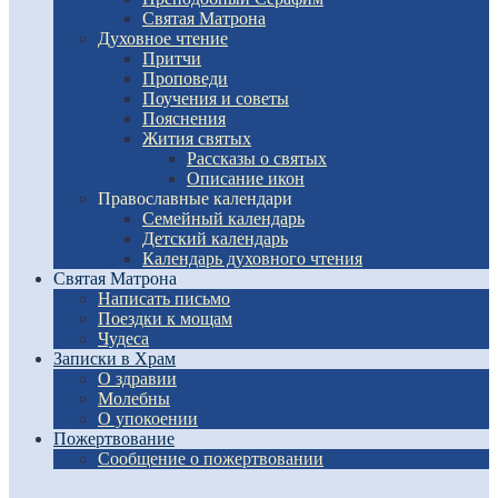
Святая Матрона
Духовное чтение
Притчи
Проповеди
Поучения и советы
Пояснения
Жития святых
Рассказы о святых
Описание икон
Православные календари
Семейный календарь
Детский календарь
Календарь духовного чтения
Святая Матрона
Написать письмо
Поездки к мощам
Чудеса
Записки в Храм
О здравии
Молебны
О упокоении
Пожертвование
Сообщение о пожертвовании