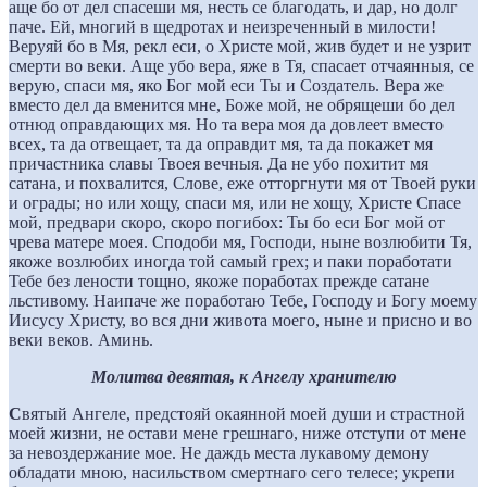
аще бо от дел спасеши мя, несть се благодать, и дар, но долг
паче. Ей, многий в щедротах и неизреченный в милости!
Веруяй бо в Мя, рекл еси, о Христе мой, жив будет и не узрит
смерти во веки. Аще убо вера, яже в Тя, спасает отчаянныя, се
верую, спаси мя, яко Бог мой еси Ты и Создатель. Вера же
вместо дел да вменится мне, Боже мой, не обрящеши бо дел
отнюд оправдающих мя. Но та вера моя да довлеет вместо
всех, та да отвещает, та да оправдит мя, та да покажет мя
причастника славы Твоея вечныя. Да не убо похитит мя
сатана, и похвалится, Слове, еже отторгнути мя от Твоей руки
и ограды; но или хощу, спаси мя, или не хощу, Христе Спасе
мой, предвари скоро, скоро погибох: Ты бо еси Бог мой от
чрева матере моея. Сподоби мя, Господи, ныне возлюбити Тя,
якоже возлюбих иногда той самый грех; и паки поработати
Тебе без лености тощно, якоже поработах прежде сатане
льстивому. Наипаче же поработаю Тебе, Господу и Богу моему
Иисусу Христу, во вся дни живота моего, ныне и присно и во
веки веков. Аминь.
Молитва девятая, к Ангелу хранителю
С
вятый Ангеле, предстояй окаянной моей души и страстной
моей жизни, не остави мене грешнаго, ниже отступи от мене
за невоздержание мое. Не даждь места лукавому демону
обладати мною, насильством смертнаго сего телесе; укрепи