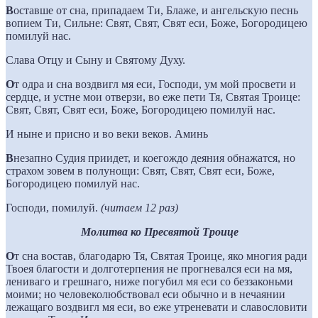
В
оставше от сна, припадаем Ти, Блаже, и ангельскую песнь
вопием Ти, Сильне: Свят, Свят, Свят еси, Боже, Богородицею
помилуй нас.
Слава Отцу и Сыну и Святому Духу.
О
т одра и сна воздвигл мя еси, Господи, ум мой просвети и
сердце, и устне мои отверзи, во еже пети Тя, Святая Троице:
Свят, Свят, Свят еси, Боже, Богородицею помилуй нас.
И ныне и присно и во веки веков. Аминь
В
незапно Судия приидет, и коегождо деяния обнажатся, но
страхом зовем в полунощи: Свят, Свят, Свят еси, Боже,
Богородицею помилуй нас.
Господи, помилуй.
(читаем 12 раз)
Молитва ко Пресвятой Троице
О
т сна востав, благодарю Тя, Святая Троице, яко многия ради
Твоея благости и долготерпения не прогневался еси на мя,
лениваго и грешнаго, ниже погубил мя еси со беззаконьми
моими; но человеколюбствовал еси обычно и в нечаянии
лежащаго воздвигл мя еси, во еже утреневати и славословити