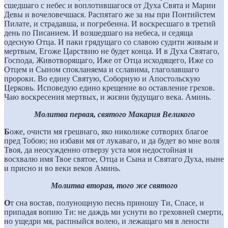
сшедшаго с небес и воплотившагося от Духа Свята и Марии
Девы и вочеловечшася. Распятаго же за ны при Понтийстем
Пилате, и страдавша, и погребенна. И воскресшаго в третий
день по Писанием. И возшедшаго на небеса, и седяща
одесную Отца. И паки грядущаго со славою судити живым и
мертвым, Егоже Царствию не будет конца. И в Духа Святаго,
Господа, Животворящаго, Иже от Отца исходящего, Иже со
Отцем и Сыном спокланяема и сславима, глаголавшаго
пророки. Во едину Святую, Соборную и Апостольскую
Церковь. Исповедую едино крещение во оставление грехов.
Чаю воскресения мертвых, и жизни будущаго века. Аминь.
Молитва первая, святого Макария Великого
Б
оже, очисти мя грешнаго, яко николиже сотворих благое
пред Тобою; но избави мя от лукаваго, и да будет во мне воля
Твоя, да неосужденно отверзу уста моя недостойная и
восхвалю имя Твое святое, Отца и Сына и Святаго Духа, ныне
и присно и во веки веков Аминь.
Молитва вторая, того же святого
О
т сна востав, полунощную песнь приношу Ти, Спасе, и
припадая вопию Ти: не даждь ми уснути во греховней смерти,
но ущедри мя, распныйся волею, и лежащаго мя в лености