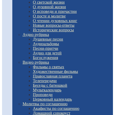
О светской жизни
О духовной жизни
О исповеди и причастии
О посте и молитве
О чтении духовных книг
Новые вопросы-ответы
Исторические вопросы
Аудио рубрика
Душевные песни
Аудиоальбомы
Песни-притчи
Аудио для детей
Богослужения
Видео рубрика
Фильмы о святых
Художественные фильмы
Православная планета
Телепередачи
Беседы с батюшкой
Мульткалендарь
Проповеди
Церковный календарь
Молитвы по соглашению
Акафисты по соглашению
Домашний сорокоуст