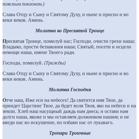
поясным поклоном.)
Слава Отцу и Сыну и Святому Духу, и ныне и присно и во
веки веков. Аминь.
Молитва ко Пресвятой Троице
П
ресвятая Троице, помилуй нас; Господи, очисти грехи наша;
Владыко, прости беззакония наша; Святый, посети и исцели
немощи наша, имене Твоего ради.
Господи, помилуй.
(Трижды)
Слава Отцу и Сыну и Святому Духу, и ныне и присно и во
веки веков. Аминь.
Молитва Господня
О
тче наш, Иже еси на небесех! Да святится имя Твое, да
приидет Царствие Твое, да будет воля Твоя, яко на небеси и на
земли. Хлеб наш насущный даждь нам днесь; и остави нам
долги наша, якоже и мы оставляем должником нашим; и не
введи нас во искушение, но избави нас от лукаваго.
Тропари Троичные