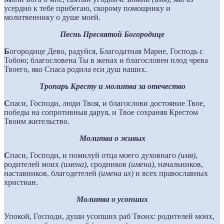
усердно к тебе прибегаю, скорому помощнику и
молитвеннику о душе моей.
Песнь Пресвятой Богородице
Б
огородице Дево, радуйся, Благодатная Марие, Господь с
Тобою; благословена Ты в женах и благословен плод чрева
Твоего, яко Спаса родила еси душ наших.
Тропарь Кресту и молитва за отечество
С
паси, Господи, люди Твоя, и благослови достояние Твое,
победы на сопротивныя даруя, и Твое сохраняя Крестом
Твоим жительство.
Молитва о живых
С
паси, Господи, и помилуй отца моего духовнаго
(имя)
,
родителей моих
(имена)
, сродников
(имена)
, начальников,
наставников, благодетелей
(имена их)
и всех православных
христиан.
Молитва о усопших
Упокой, Господи, души усопших раб Твоих: родителей моих,