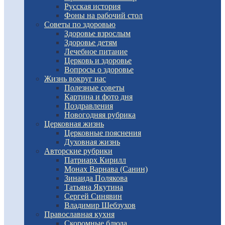
Русская история
Фоны на рабочий стол
Советы по здоровью
Здоровье взрослым
Здоровье детям
Лечебное питание
Церковь и здоровье
Вопросы о здоровье
Жизнь вокруг нас
Полезные советы
Картина и фото дня
Поздравления
Новогодняя рубрика
Церковная жизнь
Церковные пояснения
Духовная жизнь
Авторские рубрики
Патриарх Кирилл
Монах Варнава (Санин)
Зинаида Полякова
Татьяна Якутина
Сергей Синявин
Владимир Шебзухов
Православная кухня
Скоромные блюда