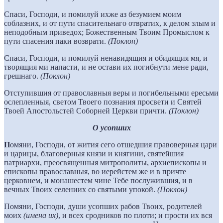
Спаси, Господи, и помилуй ихже аз безумием моим
соблазних, и от пути спасительнаго отвратих, к делом злым и
неподобным приведох; Божественным Твоим Промыслом к
пути спасения паки возврати.
(Поклон)
Спаси, Господи, и помилуй ненавидящия и обидящия мя, и
творящия ми напасти, и не остави их погибнути мене ради,
грешнаго.
(Поклон)
Отступившия от православныя веры и погибельными ересьми
ослепленныя, светом Твоего познания просвети и Святей
Твоей Апостольстей Соборней Церкви причти.
(Поклон)
О усопших
П
омяни, Господи, от жития сего отшедшия правоверныя цари
и царицы, благоверныя князи и княгини, святейшия
патриархи, преосвященныя митрополиты, архиепископы и
епископы православныя, во иерейстем же и в причте
церковнем, и монашестем чине Тебе послужившия, и в
вечных Твоих селениих со святыми упокой.
(Поклон)
Помяни, Господи, души усопших рабов Твоих, родителей
моих
(имена их)
, и всех сродников по плоти; и прости их вся