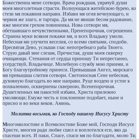
Божественна мене сотвори. Врача рождшая, уврачуй души
моея многолетныя страсти. Волнующася житейскою бурею, ко
стези мя покаяния направи. Избави мя огня вечнующаго, и
червия же злаго, и тартара. Да мя не явиши бесом радование,
иже многим грехом повинника. Нова сотвори мя,
обетшавшаго нечувственными, Пренепорочная, согрешении.
Странна муки всякия покажи мя, и всех Владыку умоли.
Небесная ми улучити веселия, со всеми святыми, сподоби.
Пресвятая Дево, услыши глас непотребнаго раба Твоего.
Струю давай мне слезам, Пречистая, души моея скверну
очищающи. Стенания от сердца приношу Ти непрестанно,
усердствуй, Владычице. Молебную службу мою приими, и
Богу благоутробному принеси. Превышшая Ангел, мирскаго
мя превышша слития сотвори. Светоносная Сене небесная,
духовную благодать во мне направи. Руце воздею и устне к
похвалению, осквернены скверною, Всенепорочная.
Душетленных мя пакостей избави, Христа прилежно
умоляющи; Емуже честь и поклонение подобает, ныне и
присно и во веки веков. Аминь.
Молитва восьмая, ко Господу нашему Иисусу Христу
М
ногомилостиве и Всемилостиве Боже мой, Господи Иисусе
Христе, многия ради любве сшел и воплотился еси, яко да
спасеши всех. И паки, Спасе, спаси мя по благодати, молю Тя;