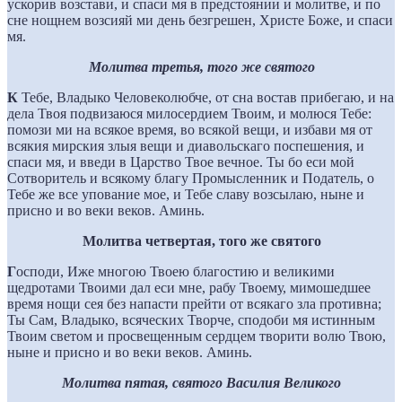
ускорив возстави, и спаси мя в предстоянии и молитве, и по
сне нощнем возсияй ми день безгрешен, Христе Боже, и спаси
мя.
Молитва третья, того же святого
К
Тебе, Владыко Человеколюбче, от сна востав прибегаю, и на
дела Твоя подвизаюся милосердием Твоим, и молюся Тебе:
помози ми на всякое время, во всякой вещи, и избави мя от
всякия мирския злыя вещи и диавольскаго поспешения, и
спаси мя, и введи в Царство Твое вечное. Ты бо еси мой
Сотворитель и всякому благу Промысленник и Податель, о
Тебе же все упование мое, и Тебе славу возсылаю, ныне и
присно и во веки веков. Аминь.
Молитва четвертая, того же святого
Г
осподи, Иже многою Твоею благостию и великими
щедротами Твоими дал еси мне, рабу Твоему, мимошедшее
время нощи сея без напасти прейти от всякаго зла противна;
Ты Сам, Владыко, всяческих Творче, сподоби мя истинным
Твоим светом и просвещенным сердцем творити волю Твою,
ныне и присно и во веки веков. Аминь.
Молитва пятая, святого Василия Великого