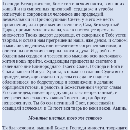
Г
осподи Вседержителю, Боже сил и всякия плоти, в вышних
живый и на смиренныя призираяй, сердца же и утробы
испытуяй и сокровенная человеков яве предведый,
Безначальный и Присносущный Свете, у Него же несть
пременение, или преложения осенение; Сам, Безсмертный
Царю, приими моления наша, яже в настоящее время, на
множество Твоих щедрот дерзающе, от скверных к Тебе устен
творим, и остави нам прегрешения наша, яже делом, и словом,
и мыслию, ведением, или неведением согрешенная нами; и
очисти ны от всякия скверны плоти и духа. И даруй нам
бодренным сердцем и трезвенною мыслию всю настоящаго
жития нощь прейти, ожидающим пришествия светлаго и
явленнаго дне Единороднаго Твоего Сына, Господа и Бога и
Спаса нашего Иисуса Христа, в оньже со славою Судия всех
приидет, комуждо отдати по делом его; да не падше и
обленившеся, но бодрствующе и воздвижени в делание
обрящемся готови, в радость и Божественный чертог славы
Его совнидем, идеже празднующих глас непрестанный, и
неизреченная сладость зрящих Твоего лица доброту
неизреченную. Ты бо еси истинный Свет, просвещаяй и
освящаяй всяческая, и Тя поет вся тварь во веки веков. Аминь.
Молитва шестая, того же святого
Т
я благословим, вышний Боже и Господи милости, творящаго