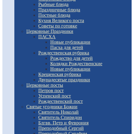
Рыбные блюда
Праздничные блюда
Постные блюда
Кухня Великого поста
Советы по готовке
Церковные Праздники
ПАСХА
Новые публикации
Пасха для детей
Рождественская рубрика
Рождество для детей
Колядки Рождественские
Новые публикации
Крещенская рубрика
Двунадесятые праздники
Церковные посты
Петров пост
Успенский пост
Рождественский пост
Святые угодники Божии
Святитель Николай
Святитель Спиридон
Блгвв. Петр и Феврония
Преподобный Сергий
Преподобный Серафим