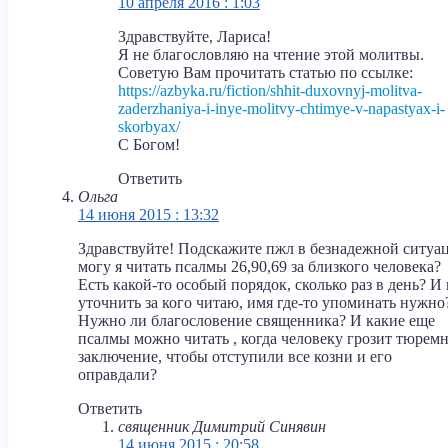
10 апреля 2016 : 1:03
Здравствуйте, Лариса!
Я не благословляю на чтение этой молитвы.
Советую Вам прочитать статью по ссылке:
https://azbyka.ru/fiction/shhit-duxovnyj-molitva-
zaderzhaniya-i-inye-molitvy-chtimye-v-napastyax-i-
skorbyax/
С Богом!
Ответить
Ольга
14 июня 2015 : 13:32
Здравствуйте! Подскажите пжл в безнадежной ситуа
могу я читать псалмы 26,90,69 за близкого человека?
Есть какой-то особый порядок, сколько раз в день? И 
уточнить за кого читаю, имя где-то упоминать нужно
Нужно ли благословение священника? И какие еще
псалмы можно читать , когда человеку грозит тюрем
заключение, чтобы отступили все козни и его
оправдали?
Ответить
священник Димитрий Синявин
14 июня 2015 : 20:58