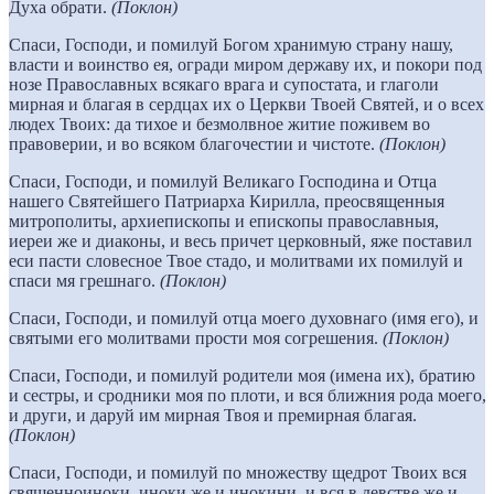
Духа обрати.
(Поклон)
Спаси, Господи, и помилуй Богом хранимую страну нашу,
власти и воинство ея, огради миром державу их, и покори под
нозе Православных всякаго врага и супостата, и глаголи
мирная и благая в сердцах их о Церкви Твоей Святей, и о всех
людех Твоих: да тихое и безмолвное житие поживем во
правоверии, и во всяком благочестии и чистоте.
(Поклон)
Спаси, Господи, и помилуй Великаго Господина и Отца
нашего Святейшего Патриарха Кирилла, преосвященныя
митрополиты, архиепископы и епископы православныя,
иереи же и диаконы, и весь причет церковный, яже поставил
еси пасти словесное Твое стадо, и молитвами их помилуй и
спаси мя грешнаго.
(Поклон)
Спаси, Господи, и помилуй отца моего духовнаго (имя его), и
святыми его молитвами прости моя согрешения.
(Поклон)
Спаси, Господи, и помилуй родители моя (имена их), братию
и сестры, и сродники моя по плоти, и вся ближния рода моего,
и други, и даруй им мирная Твоя и премирная благая.
(Поклон)
Спаси, Господи, и помилуй по множеству щедрот Твоих вся
священноиноки, иноки же и инокини, и вся в девстве же и