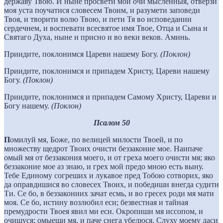
державу Твою. И ныне просвети мои очи мысленныя, отверзи
моя уста поучатися словесем Твоим, и разумети заповеди
Твоя, и творити волю Твою, и пети Тя во исповедании
сердечнем, и воспевати всесвятое имя Твое, Отца и Сына и
Святаго Духа, ныне и присно и во веки веков. Аминь.
Приидите, поклонимся Цареви нашему Богу.
(Поклон)
Приидите, поклонимся и припадем Христу, Цареви нашему
Богу.
(Поклон)
Приидите, поклонимся и припадем Самому Христу, Цареви и
Богу нашему.
(Поклон)
Псалом 50
П
омилуй мя, Боже, по велицей милости Твоей, и по
множеству щедрот Твоих очисти беззаконие мое. Наипаче
омый мя от беззакония моего, и от греха моего очисти мя; яко
беззаконие мое аз знаю, и грех мой предо мною есть выну.
Тебе Единому согреших и лукавое пред Тобою сотворих, яко
да оправдишися во словесех Твоих, и победиши внегда судити
Ти. Се бо, в беззакониих зачат есмь, и во гресех роди мя мати
моя. Се бо, истину возлюбил еси; безвестная и тайная
премудрости Твоея явил ми еси. Окропиши мя иссопом, и
очищуся; омыеши мя, и паче снега убелюся. Слуху моему даси