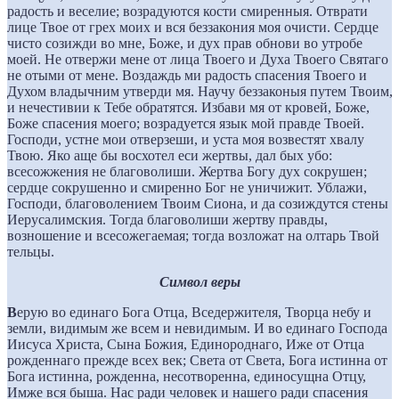
радость и веселие; возрадуются кости смиренныя. Отврати
лице Твое от грех моих и вся беззакония моя очисти. Сердце
чисто созижди во мне, Боже, и дух прав обнови во утробе
моей. Не отвержи мене от лица Твоего и Духа Твоего Святаго
не отыми от мене. Воздаждь ми радость спасения Твоего и
Духом владычним утверди мя. Научу беззаконыя путем Твоим,
и нечестивии к Тебе обратятся. Избави мя от кровей, Боже,
Боже спасения моего; возрадуется язык мой правде Твоей.
Господи, устне мои отверзеши, и уста моя возвестят хвалу
Твою. Яко аще бы восхотел еси жертвы, дал бых убо:
всесожжения не благоволиши. Жертва Богу дух сокрушен;
сердце сокрушенно и смиренно Бог не уничижит. Ублажи,
Господи, благоволением Твоим Сиона, и да созиждутся стены
Иерусалимския. Тогда благоволиши жертву правды,
возношение и всесожегаемая; тогда возложат на oлтарь Твой
тельцы.
Символ веры
В
ерую во единаго Бога Отца, Вседержителя, Творца небу и
земли, видимым же всем и невидимым. И во единаго Господа
Иисуса Христа, Сына Божия, Единороднаго, Иже от Отца
рожденнаго прежде всех век; Света от Света, Бога истинна от
Бога истинна, рожденна, несотворенна, единосущна Отцу,
Имже вся быша. Нас ради человек и нашего ради спасения