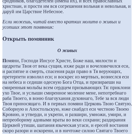
сродников, благодетелей (имена их), и всех православных
христиан, и прости им вся согрешения вольная и невольная, и
даруй им Царствие Небесное.
Если можешь, читай вместо кратких молитв о живых и
усопших этот помянник:
Открыть помянник
О живых
П
омяни, Господи Иисусе Христе, Боже наш, милости и
щедроты Твоя от века сущия, ихже ради и вочеловечился еси,
и распятие и смерть, спасения ради право в Тя верующих,
претерпети изволил еси; и воскрес из мертвых, вознеслся еси
на небеса и седиши одесную Бога Отца, и призираеши на
смиренныя мольбы всем сердцем призывающих Тя: приклони
ухо Твое, и услыши смиренное моление мене, непотребнаго
раба Твоего, в воню благоухания духовнаго, Тебе за вся люди
Твоя приносящаго. И в первых помяни Церковь Твою Святую,
Соборную и Апостольскую, юже снабд
е
л еси честною Твоею
Кровию, и утверди, и укрепи, и разшири, умножи, умири, и
непреобориму адовыми враты во веки сохрани; раздирания
Церквей утиши, шатания языческая угаси, и ересей востания
скоро разори и искорени, и в ничтоже силою Святаго Твоего