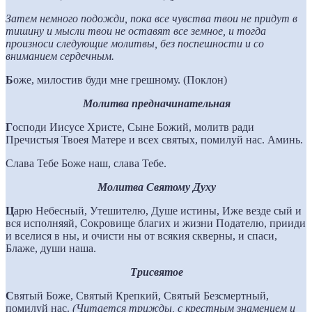
Затем немного подожди, пока все чувства твои не придут в
тишину и мысли твои не оставят все земное, и тогда
произноси следующие молитвы, без поспешности и со
вниманием сердечным.
Б
оже, милостив буди мне грешному. (Поклон)
Молитва предначинательная
Г
осподи Иисусе Христе, Сыне Божий, молитв ради
Пречистыя Твоея Матере и всех святых, помилуй нас. Аминь.
Слава Тебе Боже наш, слава Тебе.
Молитва Святому Духу
Ц
арю Небесный, Утешителю, Душе истины, Иже везде сый и
вся исполняяй, Сокровище благих и жизни Подателю, прииди
и вселися в ны, и очисти ны от всякия скверны, и спаси,
Блаже, души наша.
Трисвятое
С
вятый Боже, Святый Крепкий, Святый Безсмертный,
помилуй нас.
(Читается трижды, с крестным знамением и