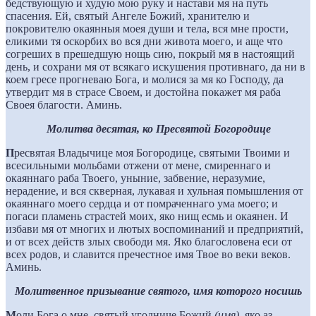
бедствующую и худую мою руку и настави мя на путь
спасения. Ей, святый Ангеле Божий, хранителю и
покровителю окаянныя моея души и тела, вся мне прости,
еликими тя оскорбих во вся дни живота моего, и аще что
согреших в прешедшую нощь сию, покрый мя в настоящий
день, и сохрани мя от всякаго искушения противнаго, да ни в
коем гресе прогневаю Бога, и молися за мя ко Господу, да
утвердит мя в страсе Своем, и достойна покажет мя раба
Своея благости. Аминь.
Молитва десятая, ко Пресвятой Богородице
П
ресвятая Владычице моя Богородице, святыми Твоими и
всесильными мольбами отжени от мене, смиреннаго и
окаяннаго раба Твоего, уныние, забвение, неразумие,
нерадение, и вся скверная, лукавая и хульная помышления от
окаяннаго моего сердца и от помраченнаго ума моего; и
погаси пламень страстей моих, яко нищ есмь и окаянен. И
избави мя от многих и лютых воспоминаний и предприятий,
и от всех действ злых свободи мя. Яко благословена еси от
всех родов, и славится пречестное имя Твое во веки веков.
Аминь.
Молитвенное призывание святого, имя которого носишь
М
оли Бога о мне, святый угодниче Божий
(имя)
, яко аз