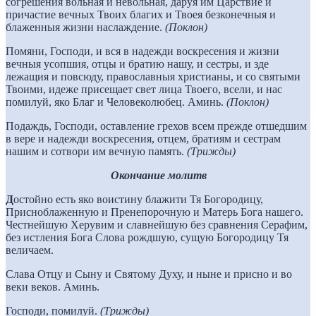
согрешения вольная и невольная, даруя им Царствие и
причастие вечных Твоих благих и Твоея безконечныя и
блаженныя жизни наслаждение.
(Поклон)
Помяни, Господи, и вся в надежди воскресения и жизни
вечныя усопшия, отцы и братию нашу, и сестры, и зде
лежащия и повсюду, православныя христианы, и со святыми
Твоими, идеже присещает свет лица Твоего, всели, и нас
помилуй, яко Благ и Человеколюбец. Аминь.
(Поклон)
Подаждь, Господи, оставление грехов всем прежде отшедшим
в вере и надежди воскресения, отцем, братиям и сестрам
нашим и сотвори им вечную память.
(Трижды)
Окончание молитв
Д
остойно есть яко воистину блажити Тя Богородицу,
Присноблаженную и Пренепорочную и Матерь Бога нашего.
Честнейшую Херувим и славнейшую без сравнения Серафим,
без истления Бога Слова рождшую, сущую Богородицу Тя
величаем.
Слава Отцу и Сыну и Святому Духу, и ныне и присно и во
веки веков. Аминь.
Господи, помилуй.
(Трижды)