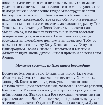
присно с нами великая же и неизследованная, славная же и
ужасная, ихже несть числа, подавшаго нам сон во упокоение
немощи нашея, и ослабление трудов многотрудныя плоти.
Благодарим Тя, якo не погубил еси нас со беззаконьми
нашими, но человеколюбствовал еси обычно, и в нечаянии
лежащия ны воздвигл еси, во еже славословити державу Твою.
Темже молим безмерную Твою благость, просвети наша
мысли, очеса, и ум наш от тяжкаго сна лености возстави:
отверзи наша уста, и исполни я Твоего хваления, яко да
возможем непоколеблемо пети же и исповедатися Тебе, во
всех, и от всех славимому Богу, Безначальному Отцу, со
Единородным Твоим Сыном, и Всесвятым и Благим и
Животворящим Твоим Духом, ныне и присно и во веки веков.
Аминь.
Молитва седьмая, ко Пресвятой Богородице
В
оспеваю благодать Твою, Владычице, молю Тя, ум мой
облагодати. Ступати право мя настави, путем Христовых
заповедей. Бдети к песни укрепи, уныния сон отгоняющи.
Связана пленицами грехопадений, мольбами Твоими разреши,
Богоневесто. В нощи мя и во дни сохраняй, борющих враг
избавляющи мя. Жизнодателя Бога рождшая, умерщвлена мя
страстьми оживи. Яже Свет невечерний рождшая, душу мою
ослепшую просвети. О дивная Владычня палато, дом Духа