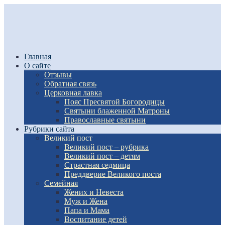
Главная
О сайте
Отзывы
Обратная связь
Церковная лавка
Пояс Пресвятой Богородицы
Святыни блаженной Матроны
Православные святыни
Рубрики сайта
Великий пост
Великий пост – рубрика
Великий пост – детям
Страстная седмица
Преддверие Великого поста
Семейная
Жених и Невеста
Муж и Жена
Папа и Мама
Воспитание детей