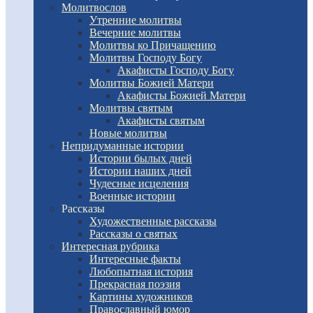
Молитвослов
Утренние молитвы
Вечерние молитвы
Молитвы ко Причащению
Молитвы Господу Богу
Акафисты Господу Богу
Молитвы Божией Матери
Акафисты Божией Матери
Молитвы святым
Акафисты святым
Новые молитвы
Непридуманные истории
Истории былых дней
Истории наших дней
Чудесные исцеления
Военные истории
Рассказы
Художественные рассказы
Рассказы о святых
Интересная рубрика
Интересные факты
Любопытная история
Прекрасная поэзия
Картины художников
Православный юмор