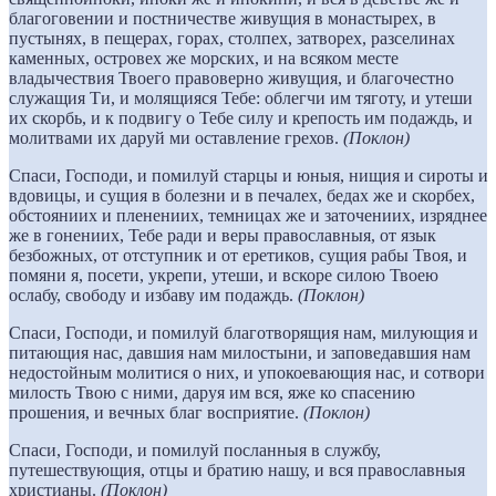
благоговении и постничестве живущия в монастырех, в
пустынях, в пещерах, горах, столпех, затворех, разселинах
каменных, островех же морских, и на всяком месте
владычествия Твоего правоверно живущия, и благочестно
служащия Ти, и молящияся Тебе: облегчи им тяготу, и утеши
их скорбь, и к подвигу о Тебе силу и крепость им подаждь, и
молитвами их даруй ми оставление грехов.
(Поклон)
Спаси, Господи, и помилуй старцы и юныя, нищия и сироты и
вдовицы, и сущия в болезни и в печалех, бедах же и скорбех,
обстояниих и пленениих, темницах же и заточениих, изряднее
же в гонениих, Тебе ради и веры православныя, от язык
безбожных, от отступник и от еретиков, сущия рабы Твоя, и
помяни я, посети, укрепи, утеши, и вскоре силою Твоею
ослабу, свободу и избаву им подаждь.
(Поклон)
Спаси, Господи, и помилуй благотворящия нам, милующия и
питающия нас, давшия нам милостыни, и заповедавшия нам
недостойным молитися о них, и упокоевающия нас, и сотвори
милость Твою с ними, даруя им вся, яже ко спасению
прошения, и вечных благ восприятие.
(Поклон)
Спаси, Господи, и помилуй посланныя в службу,
путешествующия, отцы и братию нашу, и вся православныя
христианы.
(Поклон)