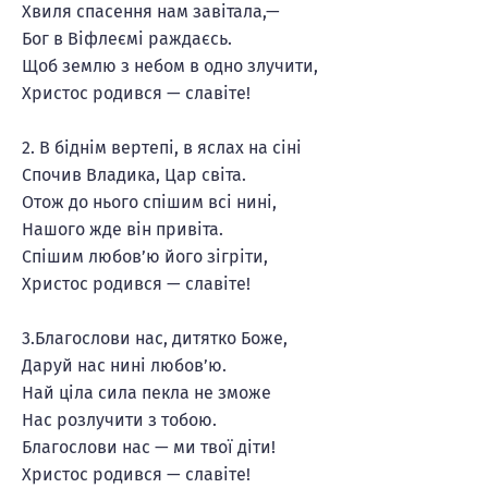
Хвиля спасення нам завітала,—
Бог в Віфлеємі раждаєсь.
Щоб землю з небом в одно злучити,
Христос родився — славіте!
2. В біднім вертепі, в яслах на сіні
Спочив Владика, Цар світа.
Отож до нього спішим всі нині,
Нашого жде він привіта.
Спішим любов’ю його зігріти,
Христос родився — славіте!
3.Благослови нас, дитятко Боже,
Даруй нас нині любов’ю.
Най ціла сила пекла не зможе
Нас розлучити з тобою.
Благослови нас — ми твої діти!
Христос родився — славіте!