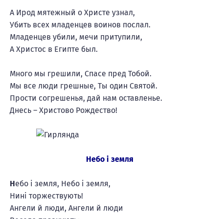
А Ирод мятежный о Христе узнал,
Убить всех младенцев воинов послал.
Младенцев убили, мечи притупили,
А Христос в Египте был.
Много мы грешили, Спасе пред Тобой.
Мы все люди грешные, Ты один Святой.
Прости согрешенья, дай нам оставленье.
Днесь – Христово Рождество!
Небо і земля
Н
ебо і земля, Небо і земля,
Нині торжествують!
Ангели й люди, Ангели й люди