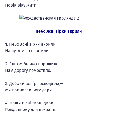
Повік-віку жити.
Небо ясні зірки вкрили
1. Небо ясні зірки вкрили,
Нашу землю освітили.
2. Снігом білим спорошило,
Нам дорогу помостило.
3. Добрий вечір господарю,—
Ми принесли Богу дари.
4. Наши пісні гарні дари
Рожденному для похвали.