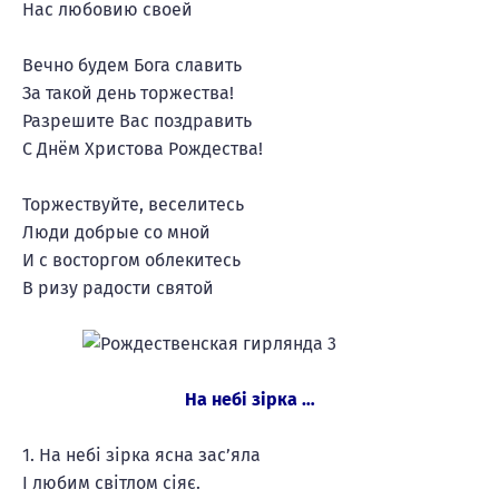
Нас любовию своей
Вечно будем Бога славить
За такой день торжества!
Разрешите Вас поздравить
С Днём Христова Рождества!
Торжествуйте, веселитесь
Люди добрые со мной
И с восторгом облекитесь
В ризу радости святой
На небі зірка …
1. На небі зірка ясна зас’яла
І любим світлом сіяє.