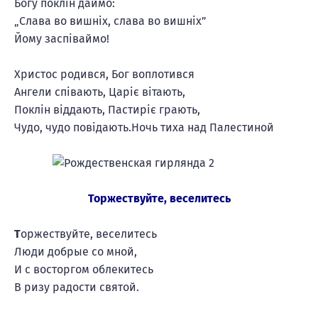
Богу поклін даймо:
„Слава во вишніх, слава во вишніх”
Йому заспіваймо!
Христос родився, Бог воплотився
Ангели співають, Царіє вітають,
Поклін віддають, Пастиріє грають,
Чудо, чудо повідають.Ночь тиха над Палестиной
Торжествуйте, веселитесь
Т
оржествуйте, веселитесь
Люди добрые со мной,
И с восторгом облекитесь
В ризу радости святой.