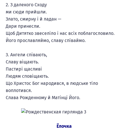
2. З далекого Сходу
ми сюди прийшли.
Злато, смирну і й ладан —
Дари принесли.
Щоб Дитятко звеселіло і нас всіх поблагословило.
Його прославляймо, славу співаймо.
3. Ангели співають,
Славу віщають.
Пастирі щасливі
Людям сповіщають.
Що Христос Бог народився, в людське тіло
воплотився.
Слава Рожденному й Матінці Його.
Ёлочка