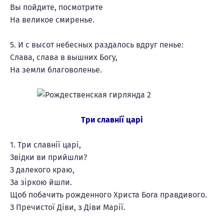
Вы пойдите, посмотрите
На великое смиренье.
5. И с высот небесных раздалось вдруг пенье:
Слава, слава в вышних Богу,
На земли благоволенье.
Три славнії царі
1. Три славнії царі,
Звідки ви прийшли?
З далекого краю,
За зіркою йшли.
Щоб побачить рожденного Христа Бога правдивого.
З Пречистої Діви, з Діви Марії.