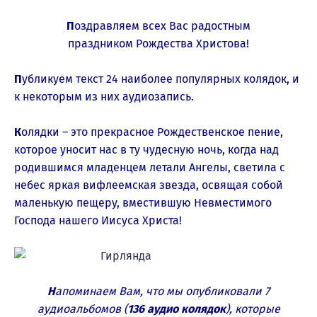
П
оздравляем всех Вас радостным
праздником Рождества Христова!
П
убликуем текст 24 наиболее популярных колядок, и
к некоторым из них аудиозапись.
К
олядки – это прекрасное Рождественское пение,
которое уносит нас в ту чудесную ночь, когда над
родившимся младенцем летали Ангелы, светила с
небес яркая вифлеемская звезда, освящая собой
маленькую пещеру, вместившую Невместимого
Господа нашего Иисуса Христа!
Н
апоминаем Вам, что мы опубликовали 7
аудиоальбомов (
136 аудио колядок
), которые