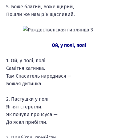
5. Боже благий, Боже щирий,
Пошли же нам рік щасливий.
Ой, у полі, полі
1. Ой, у полі, полі
Самітня хатинка.
Там Спаситель народився —
Божая дитинка.
2. Пастушки у полі
Ягнят стерегли.
Як почули про Ісуса —
До ясел прибігли.
3. Прибігли, прибігли,