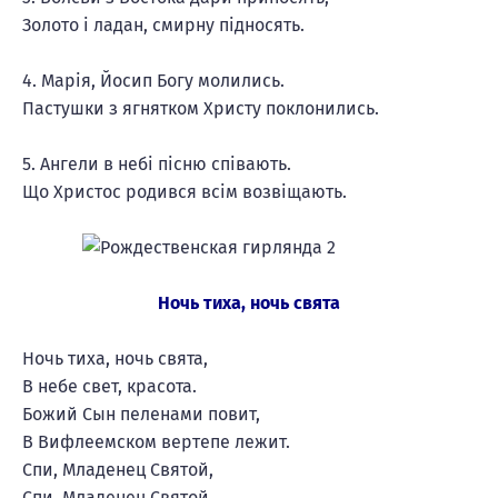
Золото і ладан, смирну підносять.
4. Марія, Йосип Богу молились.
Пастушки з ягнятком Христу поклонились.
5. Ангели в небі пісню співають.
Що Христос родився всім возвіщають.
Ночь тиха, ночь свята
Ночь тиха, ночь свята,
В небе свет, красота.
Божий Сын пеленами повит,
В Вифлеемском вертепе лежит.
Спи, Младенец Святой,
Спи, Младенец Святой.