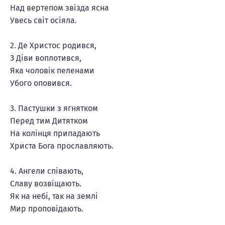
Над вертепом звізда ясна
Увесь світ осіяла.
2. Де Христос родився,
З Діви воплотився,
Яка чоловік пеленами
Убого оповився.
3. Пастушки з ягнятком
Перед тим Дитятком
На колінця припадають
Христа Бога прославляють.
4. Ангели співають,
Славу возвіщають.
Як на небі, так на землі
Мир проповідають.