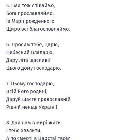
5. І ми теж співаймо,
Бога прославляймо.
Із Марії рожденного
Щиро всі благословляймо.
6. Просим тебе, Царю,
Небесний Владарю,
Дару літа щасливії
Цього дому господарю.
7. Цьому господарю,
Всій його родині,
Даруй щастя православній
Рідній неньці Україні!
8. Дай нам в мирі жити
І тебе хвалити,
А по смерті в Царстві твоїм