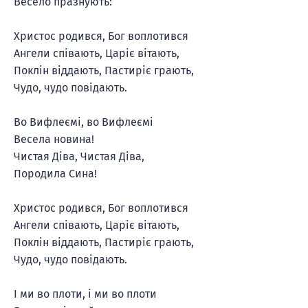
Весело празнують:
Христос родився, Бог воплотився
Ангели співають, Царіє вітають,
Поклін віддають, Пастиріє грають,
Чудо, чудо повідають.
Во Вифлеємі, во Вифлеємі
Весела новина!
Чистая Діва, Чистая Діва,
Породила Сина!
Христос родився, Бог воплотився
Ангели співають, Царіє вітають,
Поклін віддають, Пастиріє грають,
Чудо, чудо повідають.
І ми во плоти, і ми во плоти