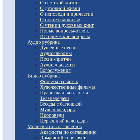
О светской жизни
О духовной жизни
О исповеди и причастии
О посте и молитве
О чтении духовных книг
Новые вопросы-ответы
Исторические вопросы
Аудио рубрика
Душевные песни
Аудиоальбомы
Песни-притчи
Аудио для детей
Богослужения
Видео рубрика
Фильмы о святых
Художественные фильмы
Православная планета
Телепередачи
Беседы с батюшкой
Мульткалендарь
Проповеди
Церковный календарь
Молитвы по соглашению
Акафисты по соглашению
Домашний сорокоуст