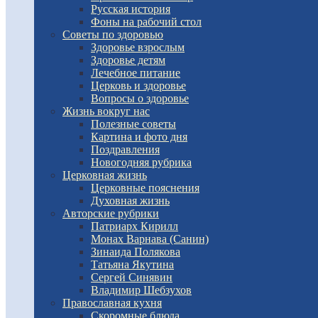
Русская история
Фоны на рабочий стол
Советы по здоровью
Здоровье взрослым
Здоровье детям
Лечебное питание
Церковь и здоровье
Вопросы о здоровье
Жизнь вокруг нас
Полезные советы
Картина и фото дня
Поздравления
Новогодняя рубрика
Церковная жизнь
Церковные пояснения
Духовная жизнь
Авторские рубрики
Патриарх Кирилл
Монах Варнава (Санин)
Зинаида Полякова
Татьяна Якутина
Сергей Синявин
Владимир Шебзухов
Православная кухня
Скоромные блюда