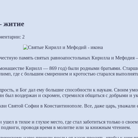
– житие
ментарии: 2
честную память святых равноапостольных Кирилла и Мефодия –
 монашестве Кирилл — 869 год) были родными братьями. Старш
Олимп, где с большим смирением и кротостью старался выполнят
ость, и Бог дал ему большие способности к наукам. Своим умо
н был воздержан и скромен, стремился общаться с добрыми и укло
ви Святой Софии в Константинополе. Все, даже царь, уважали е
ушел в тихое и глухое место, где стал заботиться только о свое
 подвиги, проводя время в молитве или за книжным чтением.
 греческому царю пришли послы от хазар просить, чтобы к ним п