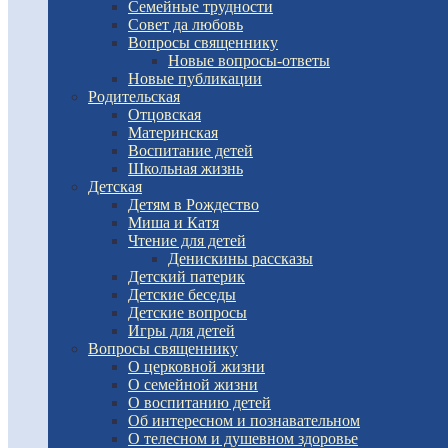
Семейные трудности
Совет да любовь
Вопросы священнику
Новые вопросы-ответы
Новые публикации
Родительская
Отцовская
Материнская
Воспитание детей
Школьная жизнь
Детская
Детям в Рождество
Миша и Катя
Чтение для детей
Денискины рассказы
Детский патерик
Детские беседы
Детские вопросы
Игры для детей
Вопросы священнику
О церковной жизни
О семейной жизни
О воспитанию детей
Об интересном и познавательном
О телесном и душевном здоровье