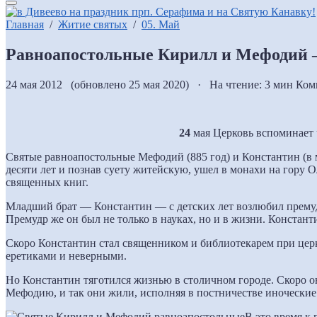
Главная
/
Житие святых
/
05. Май
Равноапостольные Кирилл и Мефодий 
24 мая 2012 (обновлено 25 мая 2020) · На чтение: 3 мин
Ком
24
мая Церковь вспоминает 
Святые равноапостольные Мефодий (885 год) и Константин (в
десяти лет и познав суету житейскую, ушел в монахи на гору 
священных книг.
Младший брат — Константин — с детских лет возлюбил премудр
Премудр же он был не только в науках, но и в жизни. Константи
Скоро Константин стал священником и библиотекарем при церк
еретиками и неверными.
Но Константин тяготился жизнью в столичном городе. Скоро он 
Мефодию, и так они жили, исполняя в постничестве иноческие
В это время к