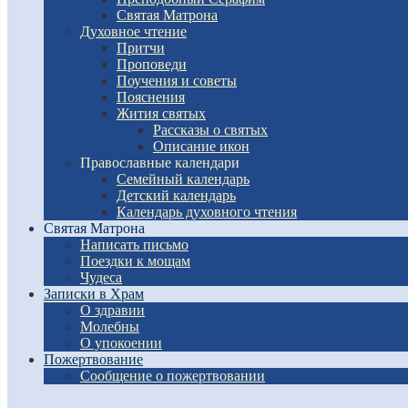
Святая Матрона
Духовное чтение
Притчи
Проповеди
Поучения и советы
Пояснения
Жития святых
Рассказы о святых
Описание икон
Православные календари
Семейный календарь
Детский календарь
Календарь духовного чтения
Святая Матрона
Написать письмо
Поездки к мощам
Чудеса
Записки в Храм
О здравии
Молебны
О упокоении
Пожертвование
Сообщение о пожертвовании