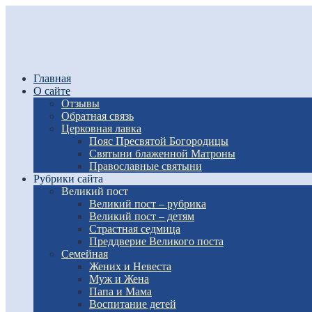
Главная
О сайте
Отзывы
Обратная связь
Церковная лавка
Пояс Пресвятой Богородицы
Святыни блаженной Матроны
Православные святыни
Рубрики сайта
Великий пост
Великий пост – рубрика
Великий пост – детям
Страстная седмица
Преддверие Великого поста
Семейная
Жених и Невеста
Муж и Жена
Папа и Мама
Воспитание детей