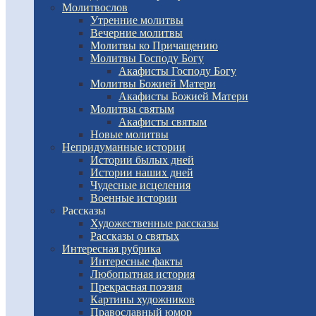
Молитвослов
Утренние молитвы
Вечерние молитвы
Молитвы ко Причащению
Молитвы Господу Богу
Акафисты Господу Богу
Молитвы Божией Матери
Акафисты Божией Матери
Молитвы святым
Акафисты святым
Новые молитвы
Непридуманные истории
Истории былых дней
Истории наших дней
Чудесные исцеления
Военные истории
Рассказы
Художественные рассказы
Рассказы о святых
Интересная рубрика
Интересные факты
Любопытная история
Прекрасная поэзия
Картины художников
Православный юмор