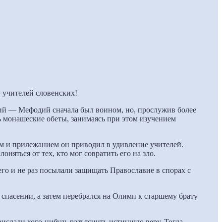
 учителей словенских!
ий — Мефодий сначала был воином, но, прослужив более
ь монашеские обеты, занимаясь при этом изучением
м и прилежанием он приводил в удивление учителей.
няться от тех, кто мог совратить его на зло.
го и не раз посылали защищать Православие в спорах с
м спасении, а затем перебрался на Олимп к старшему брату
рислали кого-нибудь разъяснить истинную веру. Тогда