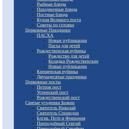
Рыбные блюда
Праздничные блюда
Постные блюда
Кухня Великого поста
Советы по готовке
Церковные Праздники
ПАСХА
Новые публикации
Пасха для детей
Рождественская рубрика
Рождество для детей
Колядки Рождественские
Новые публикации
Крещенская рубрика
Двунадесятые праздники
Церковные посты
Петров пост
Успенский пост
Рождественский пост
Святые угодники Божии
Святитель Николай
Святитель Спиридон
Блгвв. Петр и Феврония
Преподобный Сергий
Преподобный Серафим