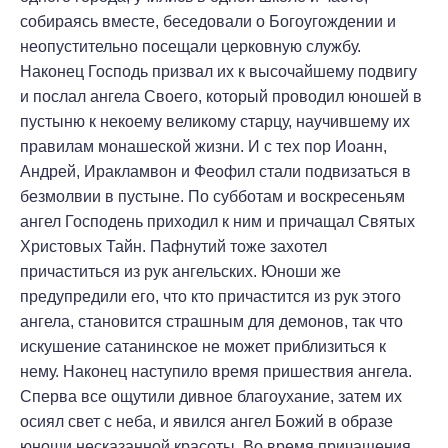
собираясь вместе, беседовали о Богоугождении и
неопустительно посещали церковную службу.
Наконец Господь призвал их к высочайшему подвигу
и послал ангела Своего, который проводил юношей в
пустыню к некоему великому старцу, научившему их
правилам монашеской жизни. И с тех пор Иоанн,
Андрей, Иракламвон и Феофил стали подвизаться в
безмолвии в пустыне. По субботам и воскресеньям
ангел Господень приходил к ним и причащал Святых
Христовых Тайн. Пафнутий тоже захотел
причаститься из рук ангельских. Юноши же
предупредили его, что кто причастится из рук этого
ангела, становится страшным для демонов, так что
искушение сатанинское не может приблизиться к
нему. Наконец наступило время пришествия ангела.
Сперва все ощутили дивное благоухание, затем их
осиял свет с неба, и явился ангел Божий в образе
юноши несказанной красоты. Во время причащения