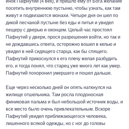
инок Пафнутий (4 век), и пришло ему от Бога желание
посетить внутреннюю пустыню, чтобы узнать, как там
живут и подвизаются монахи. Четыре дня он шел по
дикой песчаной пустыне без еды и питья и увидел
пещеру с дверью и оконцем. Целый час простоял
Пафнутий у двери, прося разрешения войти, но так и
не дождавшись ответа, осторожно вошел в келью и
увидел в ней сидящего старца, как бы спящего.
Пафнутий прикоснулся к его плечу желая разбудить
его, и тогда понял, что старец уже много лет как умер.
Пафнутий похоронил умершего и пошел дальше.
Еще через несколько дней он опять наткнулся на
жилище отшельника. Там росла плодоносная
финиковая пальма и был небольшой источник воды, и
все место было очень привлекательным. Вскоре
Пафнутий увидел приближающегося человека,
лишенного всякой одежды, но с ног до головы