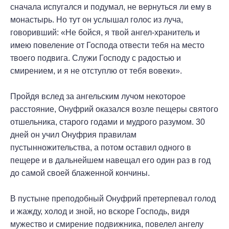
сначала испугался и подумал, не вернуться ли ему в
монастырь. Но тут он услышал голос из луча,
говоривший: «Не бойся, я твой ангел-хранитель и
имею повеление от Господа отвести тебя на место
твоего подвига. Служи Господу с радостью и
смирением, и я не отступлю от тебя вовеки».
Пройдя вслед за ангельским лучом некоторое
расстояние, Онуфрий оказался возле пещеры святого
отшельника, старого годами и мудрого разумом. 30
дней он учил Онуфрия правилам
пустынножительства, а потом оставил одного в
пещере и в дальнейшем навещал его один раз в год
до самой своей блаженной кончины.
В пустыне преподобный Онуфрий претерпевал голод
и жажду, холод и зной, но вскоре Господь, видя
мужество и смирение подвижника, повелел ангелу