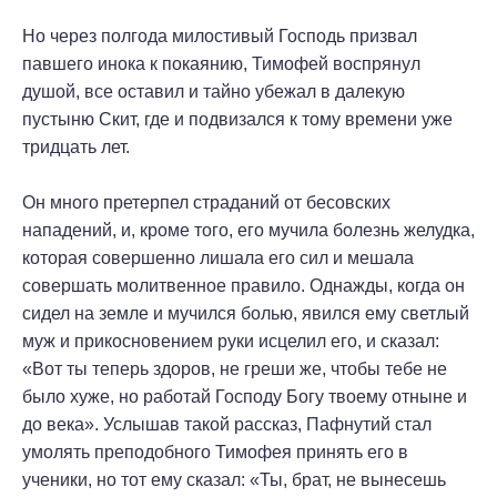
Но через полгода милостивый Господь призвал
павшего инока к покаянию, Тимофей воспрянул
душой, все оставил и тайно убежал в далекую
пустыню Скит, где и подвизался к тому времени уже
тридцать лет.
Он много претерпел страданий от бесовских
нападений, и, кроме того, его мучила болезнь желудка,
которая совершенно лишала его сил и мешала
совершать молитвенное правило. Однажды, когда он
сидел на земле и мучился болью, явился ему светлый
муж и прикосновением руки исцелил его, и сказал:
«Вот ты теперь здоров, не греши же, чтобы тебе не
было хуже, но работай Господу Богу твоему отныне и
до века». Услышав такой рассказ, Пафнутий стал
умолять преподобного Тимофея принять его в
ученики, но тот ему сказал: «Ты, брат, не вынесешь