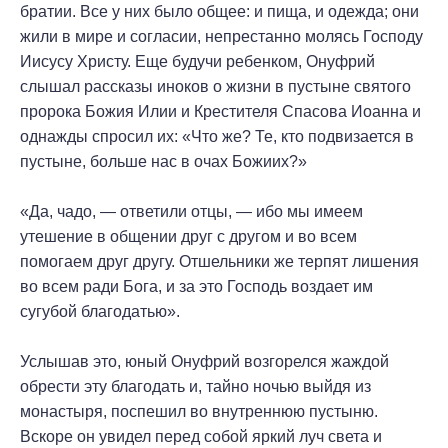
братии. Все у них было общее: и пища, и одежда; они
жили в мире и согласии, непрестанно молясь Господу
Иисусу Христу. Еще будучи ребенком, Онуфрий
слышал рассказы иноков о жизни в пустыне святого
пророка Божия Илии и Крестителя Спасова Иоанна и
однажды спросил их: «Что же? Те, кто подвизается в
пустыне, больше нас в очах Божиих?»
«Да, чадо, — ответили отцы, — ибо мы имеем
утешение в общении друг с другом и во всем
помогаем друг другу. Отшельники же терпят лишения
во всем ради Бога, и за это Господь воздает им
сугубой благодатью».
Услышав это, юный Онуфрий возгорелся жаждой
обрести эту благодать и, тайно ночью выйдя из
монастыря, поспешил во внутреннюю пустыню.
Вскоре он увидел перед собой яркий луч света и