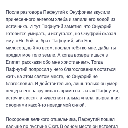
После разговора Пафнутий с Онуфрием вкусили
принесенного ангелом хлеба и запили его водой из
источника. И тут Пафнутий заметил, что Онуфрий
готовится умирать, и испугался, но Онуфрий сказал
ему: «Не бойся, брат Пафнутий, ибо Бог,
милосердный ко всем, послал тебя ко мне, дабы ты
предал мое тело земле. А когда возвратишься в
Египет, расскажи обо мне христианам». Тогда
Пафнутий попросил у него благословения остаться
жить на этом святом месте, но Онуфрий не
благословил. И действительно, лишь только он умер,
пещера его разрушилась прямо на глазах Пафнутия,
источник иссяк, а чудесная пальма упала, вырванная
с корнями какой-то невидимой силой.
Похоронив великого отшельника, Пафнутий пошел
дальше по пустыне Скит. В одном месте он встретил