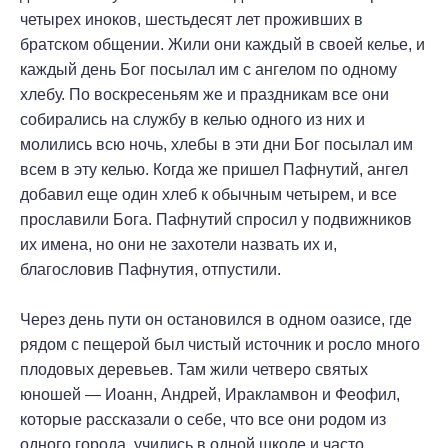
четырех иноков, шестьдесят лет проживших в
братском общении. Жили они каждый в своей келье, и
каждый день Бог посылал им с ангелом по одному
хлебу. По воскресеньям же и праздникам все они
собирались на службу в келью одного из них и
молились всю ночь, хлебы в эти дни Бог посылал им
всем в эту келью. Когда же пришел Пафнутий, ангел
добавил еще один хлеб к обычным четырем, и все
прославили Бога. Пафнутий спросил у подвижников
их имена, но они не захотели назвать их и,
благословив Пафнутия, отпустили.
Через день пути он остановился в одном оазисе, где
рядом с пещерой был чистый источник и росло много
плодовых деревьев. Там жили четверо святых
юношей — Иоанн, Андрей, Иракламвон и Феофил,
которые рассказали о себе, что все они родом из
одного города, учились в одной школе и часто,