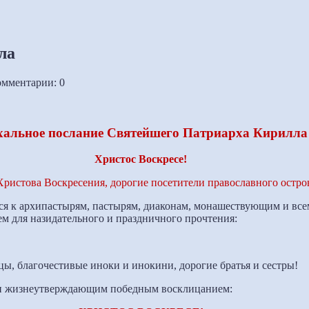
ла
мментарии: 0
хальное послание Святейшего Патриарха Кирилла
Христос Воскресе!
ристова Воскресения, дорогие посетители православного остров
ся к архипастырям, пастырям, диаконам, монашествующим и все
м для назидательного и праздничного прочтения:
цы, благочестивые иноки и инокини, дорогие братья и сестры!
м и жизнеутверждающим победным восклицанием: