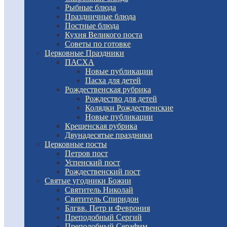
Рыбные блюда
Праздничные блюда
Постные блюда
Кухня Великого поста
Советы по готовке
Церковные Праздники
ПАСХА
Новые публикации
Пасха для детей
Рождественская рубрика
Рождество для детей
Колядки Рождественские
Новые публикации
Крещенская рубрика
Двунадесятые праздники
Церковные посты
Петров пост
Успенский пост
Рождественский пост
Святые угодники Божии
Святитель Николай
Святитель Спиридон
Блгвв. Петр и Феврония
Преподобный Сергий
Преподобный Серафим