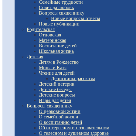
Семейные трудности
Совет да любовь
Вопросы священнику
Новые вопросы-ответы
Новые публикации
Родительская
Отцовская
Материнская
Воспитание детей
Школьная жизнь
Детская
Детям в Рождество
Миша и Катя
Чтение для детей
Денискины рассказы
Детский патерик
Детские беседы
Детские вопросы
Игры для детей
Вопросы священнику
О церковной жизни
О семейной жизни
О воспитанию детей
Об интересном и познавательном
О телесном и душевном здоровье