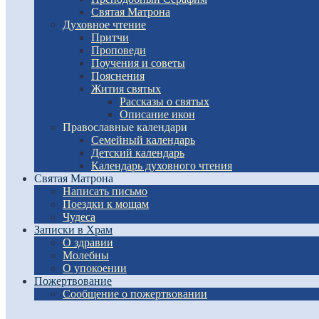
Святая Матрона
Духовное чтение
Притчи
Проповеди
Поучения и советы
Пояснения
Жития святых
Рассказы о святых
Описание икон
Православные календари
Семейный календарь
Детский календарь
Календарь духовного чтения
Святая Матрона
Написать письмо
Поездки к мощам
Чудеса
Записки в Храм
О здравии
Молебны
О упокоении
Пожертвование
Сообщение о пожертвовании