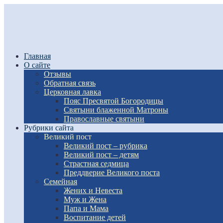
Главная
О сайте
Отзывы
Обратная связь
Церковная лавка
Пояс Пресвятой Богородицы
Святыни блаженной Матроны
Православные святыни
Рубрики сайта
Великий пост
Великий пост – рубрика
Великий пост – детям
Страстная седмица
Преддверие Великого поста
Семейная
Жених и Невеста
Муж и Жена
Папа и Мама
Воспитание детей