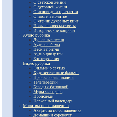
О светской жизни
О духовной жизни
О исповеди и причастии
О посте и молитве
О чтении духовных книг
Новые вопросы-ответы
Исторические вопросы
Аудио рубрика
Душевные песни
Аудиоальбомы
Песни-притчи
Аудио для детей
Богослужения
Видео рубрика
Фильмы о святых
Художественные фильмы
Православная планета
Телепередачи
Беседы с батюшкой
Мульткалендарь
Проповеди
Церковный календарь
Молитвы по соглашению
Акафисты по соглашению
Домашний сорокоуст