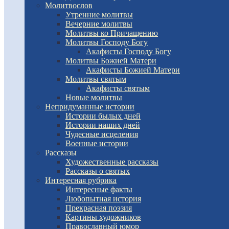
Молитвослов
Утренние молитвы
Вечерние молитвы
Молитвы ко Причащению
Молитвы Господу Богу
Акафисты Господу Богу
Молитвы Божией Матери
Акафисты Божией Матери
Молитвы святым
Акафисты святым
Новые молитвы
Непридуманные истории
Истории былых дней
Истории наших дней
Чудесные исцеления
Военные истории
Рассказы
Художественные рассказы
Рассказы о святых
Интересная рубрика
Интересные факты
Любопытная история
Прекрасная поэзия
Картины художников
Православный юмор