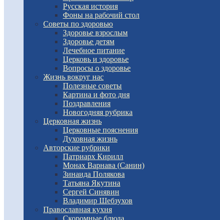
Русская история
Фоны на рабочий стол
Советы по здоровью
Здоровье взрослым
Здоровье детям
Лечебное питание
Церковь и здоровье
Вопросы о здоровье
Жизнь вокруг нас
Полезные советы
Картина и фото дня
Поздравления
Новогодняя рубрика
Церковная жизнь
Церковные пояснения
Духовная жизнь
Авторские рубрики
Патриарх Кирилл
Монах Варнава (Санин)
Зинаида Полякова
Татьяна Якутина
Сергей Синявин
Владимир Шебзухов
Православная кухня
Скоромные блюда