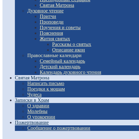
Святая Матрона
Духовное чтение
Притчи
Проповеди
Поучения и советы
Пояснения
Жития святых
Рассказы о святых
Описание икон
Православные календари
Семейный календарь
Детский календарь
Календарь духовного чтения
Святая Матрона
Написать письмо
Поездки к мощам
Чудеса
Записки в Храм
О здравии
Молебны
О упокоении
Пожертвование
Сообщение о пожертвовании