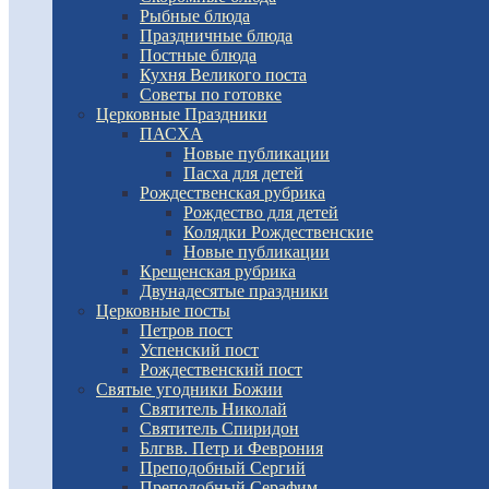
Рыбные блюда
Праздничные блюда
Постные блюда
Кухня Великого поста
Советы по готовке
Церковные Праздники
ПАСХА
Новые публикации
Пасха для детей
Рождественская рубрика
Рождество для детей
Колядки Рождественские
Новые публикации
Крещенская рубрика
Двунадесятые праздники
Церковные посты
Петров пост
Успенский пост
Рождественский пост
Святые угодники Божии
Святитель Николай
Святитель Спиридон
Блгвв. Петр и Феврония
Преподобный Сергий
Преподобный Серафим