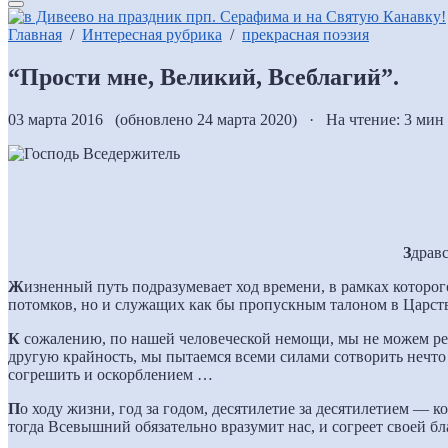
Главная
/
Интересная рубрика
/
прекрасная поэзия
“Прости мне, Великий, Всеблагий”.
03 марта 2016 (обновлено 24 марта 2020) · На чтение: 3 мин
З
дравс
Ж
изненный путь подразумевает ход времени, в рамках которог
потомков, но и служащих как бы пропускным талоном в Царст
К
сожалению, по нашей человеческой немощи, мы не можем реа
другую крайность, мы пытаемся всеми силами сотворить нечто 
согрешить и оскорблением …
П
о ходу жизни, год за годом, десятилетие за десятилетием —
тогда Всевышний обязательно вразумит нас, и согреет своей бл