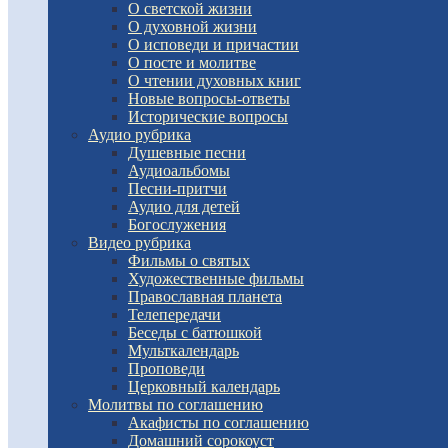
О светской жизни
О духовной жизни
О исповеди и причастии
О посте и молитве
О чтении духовных книг
Новые вопросы-ответы
Исторические вопросы
Аудио рубрика
Душевные песни
Аудиоальбомы
Песни-притчи
Аудио для детей
Богослужения
Видео рубрика
Фильмы о святых
Художественные фильмы
Православная планета
Телепередачи
Беседы с батюшкой
Мульткалендарь
Проповеди
Церковный календарь
Молитвы по соглашению
Акафисты по соглашению
Домашний сорокоуст