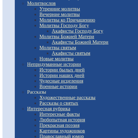
Молитвослов
Утренние молитвы
Вечерние молитвы
Молитвы ко Причащению
Молитвы Господу Богу
Акафисты Господу Богу
Молитвы Божией Матери
Акафисты Божией Матери
Молитвы святым
Акафисты святым
Новые молитвы
Непридуманные истории
Истории былых дней
Истории наших дней
Чудесные исцеления
Военные истории
Рассказы
Художественные рассказы
Рассказы о святых
Интересная рубрика
Интересные факты
Любопытная история
Прекрасная поэзия
Картины художников
Православный юмор