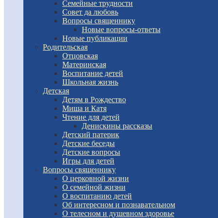
Семейные трудности
Совет да любовь
Вопросы священнику
Новые вопросы-ответы
Новые публикации
Родительская
Отцовская
Материнская
Воспитание детей
Школьная жизнь
Детская
Детям в Рождество
Миша и Катя
Чтение для детей
Денискины рассказы
Детский патерик
Детские беседы
Детские вопросы
Игры для детей
Вопросы священнику
О церковной жизни
О семейной жизни
О воспитанию детей
Об интересном и познавательном
О телесном и душевном здоровье