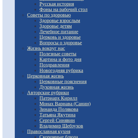
Русская история
Фоны на рабочий стол
Советы по здоровью
Здоровье взрослым
Здоровье детям
Лечебное питание
Церковь и здоровье
Вопросы о здоровье
Жизнь вокруг нас
Полезные советы
Картина и фото дня
Поздравления
Новогодняя рубрика
Церковная жизнь
Церковные пояснения
Духовная жизнь
Авторские рубрики
Патриарх Кирилл
Монах Варнава (Санин)
Зинаида Полякова
Татьяна Якутина
Сергей Синявин
Владимир Шебзухов
Православная кухня
Скоромные блюда