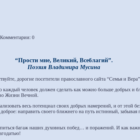
Комментарии: 0
“П
рости мне, Великий, Всеблагий”.
Поэзия Владимира Мусина
твуйте, дорогие посетители православного сайта “Семья и Вера”
о каждый человек должен сделать как можно больше добрых и бл
во Жизни Вечной.
лизовать весь потенциал своих добрых намерений, и от этой бе
доброе: направить своего ближнего на путь истинный, забывая 
 копиться багаж наших духовных побед… и поражений. И как важн
агодатью!