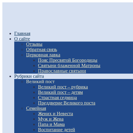
Главная
О сайте
Отзывы
Обратная связь
Церковная лавка
Пояс Пресвятой Богородицы
Святыни блаженной Матроны
Православные святыни
Рубрики сайта
Великий пост
Великий пост – рубрика
Великий пост – детям
Страстная седмица
Преддверие Великого поста
Семейная
Жених и Невеста
Муж и Жена
Папа и Мама
Воспитание детей