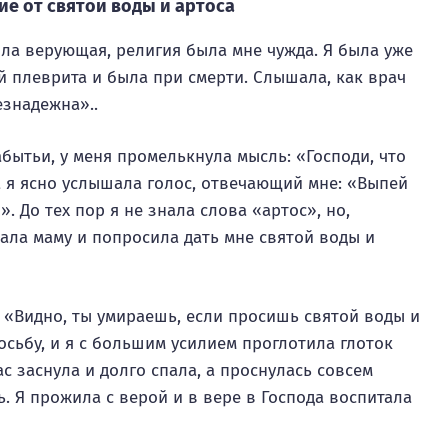
ие от святой воды и артоса
была верующая, религия была мне чужда. Я была уже
 плеврита и была при смерти. Слышала, как врач
езнадежна»..
бытьи, у меня промелькнула мысль: «Господи, что
а я ясно услышала голос, отвечающий мне: «Выпей
я».
До тех пор я не знала слова «артос», но,
ала маму и попросила дать мне святой воды и
: «Видно, ты умираешь, если просишь святой воды и
осьбу, и я с большим усилием проглотила глоток
ас заснула и долго спала, а проснулась совсем
. Я прожила с верой и в вере в Господа воспитала