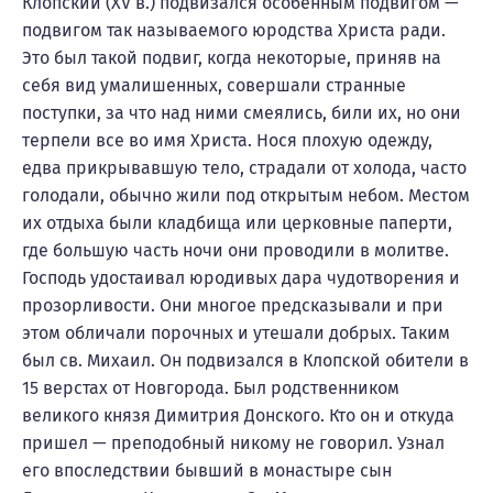
Клопский (ХV в.) подвизался особенным подвигом —
подвигом так называемого юродства Христа ради.
Это был такой подвиг, когда некоторые, приняв на
себя вид умалишенных, совершали странные
поступки, за что над ними смеялись, били их, но они
терпели все во имя Христа. Нося плохую одежду,
едва прикрывавшую тело, страдали от холода, часто
голодали, обычно жили под открытым небом. Местом
их отдыха были кладбища или церковные паперти,
где большую часть ночи они проводили в молитве.
Господь удостаивал юродивых дара чудотворения и
прозорливости. Они многое предсказывали и при
этом обличали порочных и утешали добрых. Таким
был св. Михаил. Он подвизался в Клопской обители в
15 верстах от Новгорода. Был родственником
великого князя Димитрия Донского. Кто он и откуда
пришел — преподобный никому не говорил. Узнал
его впоследствии бывший в монастыре сын