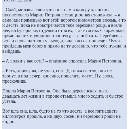
– Сдай, милаша, свои узелки к нам в камеру хранения, –
посоветовала Марии Петровне станционная сторожиха, – а
сама иди пряменько вот этой дорогой километров восемь, а то
и десять, пока не повстречается тебе березовая роща, а возле
нее, на бугорочке, отдельно от всех, – две сосны. Сворачивай
прямо на них и увидишь тропочку, а за ней гать. Перейдешь
гать и снова на тропку выходи, она в лесок приведет. Чуток
пройдешь меж берез и прямо на ту деревню, что тебе нужна, и
выйдешь.
– А волки у вас есть? – опасливо спросила Мария Петровна.
– Есть, дорогуша, не утаю, есть. Да пока светло, они не
тронут, а под вечер, конечно, пошалить могут. Ну, авось,
проскочишь!
Пошла Мария Петровна. Она была деревенская, но за
двадцать лет жизни в городе отвыкла много ходить и быстро
устала.
Вот шла она, шла, будто не то что десять, а все пятнадцать
километров прошла, а ни двух сосен, ни березовой рощи не
видно.