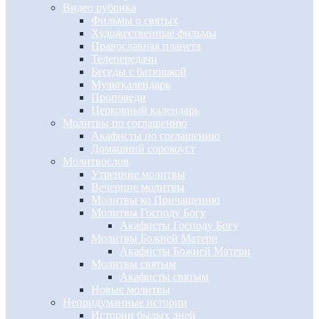
Видео рубрика
Фильмы о святых
Художественные фильмы
Православная планета
Телепередачи
Беседы с батюшкой
Мульткалендарь
Проповеди
Церковный календарь
Молитвы по соглашению
Акафисты по соглашению
Домашний сорокоуст
Молитвослов
Утренние молитвы
Вечерние молитвы
Молитвы ко Причащению
Молитвы Господу Богу
Акафисты Господу Богу
Молитвы Божией Матери
Акафисты Божией Матери
Молитвы святым
Акафисты святым
Новые молитвы
Непридуманные истории
Истории былых дней