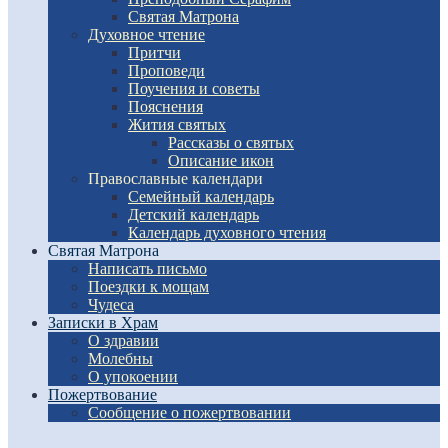
Святая Матрона
Духовное чтение
Притчи
Проповеди
Поучения и советы
Пояснения
Жития святых
Рассказы о святых
Описание икон
Православные календари
Семейный календарь
Детский календарь
Календарь духовного чтения
Святая Матрона
Написать письмо
Поездки к мощам
Чудеса
Записки в Храм
О здравии
Молебны
О упокоении
Пожертвование
Сообщение о пожертвовании