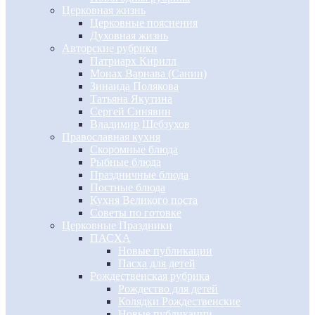
Церковная жизнь
Церковные пояснения
Духовная жизнь
Авторские рубрики
Патриарх Кирилл
Монах Варнава (Санин)
Зинаида Полякова
Татьяна Якутина
Сергей Синявин
Владимир Шебзухов
Православная кухня
Скоромные блюда
Рыбные блюда
Праздничные блюда
Постные блюда
Кухня Великого поста
Советы по готовке
Церковные Праздники
ПАСХА
Новые публикации
Пасха для детей
Рождественская рубрика
Рождество для детей
Колядки Рождественские
Новые публикации