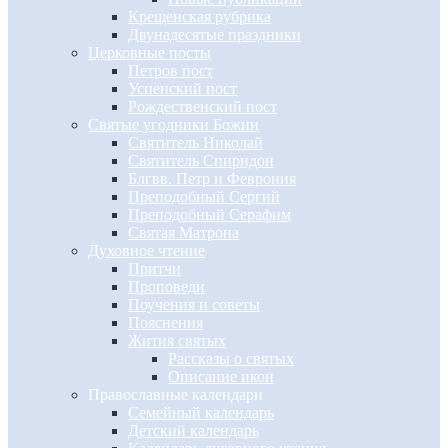
Крещенская рубрика
Двунадесятые праздники
Церковные посты
Петров пост
Успенский пост
Рождественский пост
Святые угодники Божии
Святитель Николай
Святитель Спиридон
Блгвв. Петр и Феврония
Преподобный Сергий
Преподобный Серафим
Святая Матрона
Духовное чтение
Притчи
Проповеди
Поучения и советы
Пояснения
Жития святых
Рассказы о святых
Описание икон
Православные календари
Семейный календарь
Детский календарь