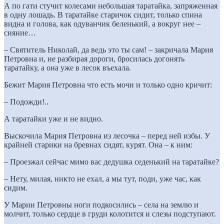
А по гати стучит колесами небольшая таратайка, запряженная
в одну лошадь. В таратайке старичок сидит, только спина
видна и голова, как одуванчик беленький, а вокруг нее –
сияние…
– Святитель Николай, да ведь это ты сам! – закричала Мария
Петровна и, не разбирая дороги, бросилась догонять
таратайку, а она уже в лесок въехала.
Бежит Мария Петровна что есть мочи и только одно кричит:
– Подожди!..
А таратайки уже и не видно.
Выскочила Мария Петровна из лесочка – перед ней избы. У
крайней старики на бревнах сидят, курят. Она – к ним:
– Проезжал сейчас мимо вас дедушка седенький на таратайке?
– Нету, милая, никто не ехал, а мы тут, поди, уже час, как
сидим.
У Марии Петровны ноги подкосились – села на землю и
молчит, только сердце в груди колотится и слезы подступают.