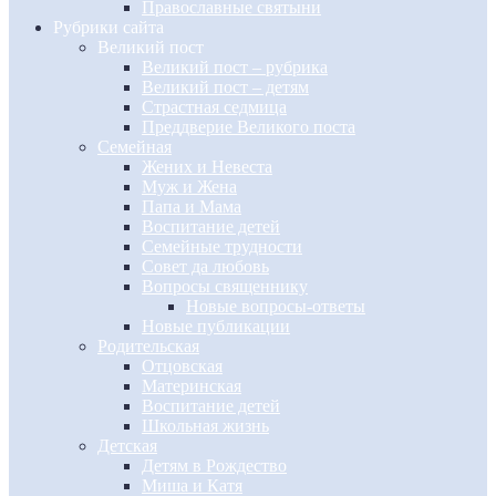
Православные святыни
Рубрики сайта
Великий пост
Великий пост – рубрика
Великий пост – детям
Страстная седмица
Преддверие Великого поста
Семейная
Жених и Невеста
Муж и Жена
Папа и Мама
Воспитание детей
Семейные трудности
Совет да любовь
Вопросы священнику
Новые вопросы-ответы
Новые публикации
Родительская
Отцовская
Материнская
Воспитание детей
Школьная жизнь
Детская
Детям в Рождество
Миша и Катя