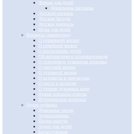
Чтение для детей
Денискины рассказы
Детский патерик
Детские беседы
Детские вопросы
Игры для детей
Вопросы священнику
О церковной жизни
О семейной жизни
О воспитанию детей
Об интересном и познавательном
О телесном и душевном здоровье
О светской жизни
О духовной жизни
О исповеди и причастии
О посте и молитве
О чтении духовных книг
Новые вопросы-ответы
Исторические вопросы
Аудио рубрика
Душевные песни
Аудиоальбомы
Песни-притчи
Аудио для детей
Богослужения