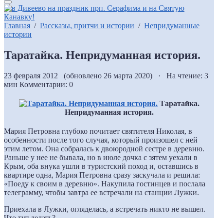
Главная
/
Рассказы, притчи и истории
/
Непридуманные
истории
Таратайка. Непридуманная история.
23 февраля 2012 (обновлено 26 марта 2020) · На чтение: 3
мин
Комментарии: 0
Таратайка.
Непридуманная история.
Мария Петровна глубоко почитает святителя Николая, в
особенности после того случая, который произошел с ней
этим летом. Она собралась к двоюродной сестре в деревню.
Раньше у нее не бывала, но в июле дочка с зятем уехали в
Крым, оба внука ушли в туристский поход и, оставшись в
квартире одна, Мария Петровна сразу заскучала и решила:
«Поеду к своим в деревню». Накупила гостинцев и послала
телеграмму, чтобы завтра ее встречали на станции Лужки.
Приехала в Лужки, огляделась, а встречать никто не вышел.
Что тут делать?