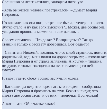
Солнышко за лес закатилось, холодком потянуло.
«Хоть бы живой человек повстречался», – думает Мария
Петровна.
Но вначале, как она шла, встречные были, а теперь – никого.
Жутко стало, а ну как волк выскочит?.. Может, две сосны она
уже давно прошла, а может, они еще далеко…
Совсем стемнело… Что делать? Возвращаться? Так до
станции только к рассвету доберешься. Вот беда-то!
– Святитель Николай, погляди, что со мной стряслось, помоги,
родненький, ведь меня волки на дороге загрызут, – взмолилась
Мария Петровна и от страха заплакала. А кругом – тишина,
ни души, и только звездочки на нее с темнеющего неба
смотрят…
И вдруг где-то сбоку громко застучали колеса.
– Батюшки, да ведь это через гать кто-то едет, – сообразила
Мария Петровна и бросилась на стук. Бежит и видит, что
справа две сосны стоят, и от них – тропочка. Проглядела!
А вот и гать. Ой, счастье какое!