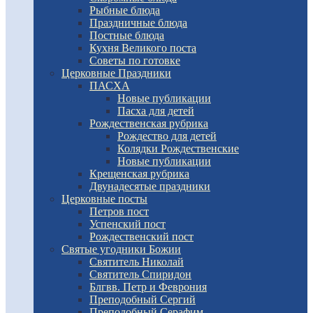
Рыбные блюда
Праздничные блюда
Постные блюда
Кухня Великого поста
Советы по готовке
Церковные Праздники
ПАСХА
Новые публикации
Пасха для детей
Рождественская рубрика
Рождество для детей
Колядки Рождественские
Новые публикации
Крещенская рубрика
Двунадесятые праздники
Церковные посты
Петров пост
Успенский пост
Рождественский пост
Святые угодники Божии
Святитель Николай
Святитель Спиридон
Блгвв. Петр и Феврония
Преподобный Сергий
Преподобный Серафим