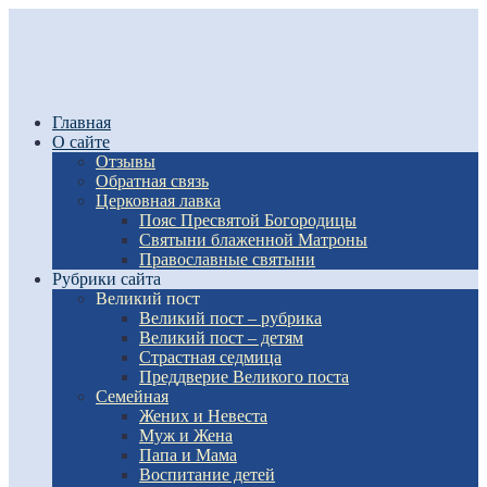
Главная
О сайте
Отзывы
Обратная связь
Церковная лавка
Пояс Пресвятой Богородицы
Святыни блаженной Матроны
Православные святыни
Рубрики сайта
Великий пост
Великий пост – рубрика
Великий пост – детям
Страстная седмица
Преддверие Великого поста
Семейная
Жених и Невеста
Муж и Жена
Папа и Мама
Воспитание детей