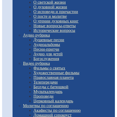
О светской жизни
О духовной жизни
О исповеди и причастии
О посте и молитве
О чтении духовных книг
Новые вопросы-ответы
Исторические вопросы
Аудио рубрика
Душевные песни
Аудиоальбомы
Песни-притчи
Аудио для детей
Богослужения
Видео рубрика
Фильмы о святых
Художественные фильмы
Православная планета
Телепередачи
Беседы с батюшкой
Мульткалендарь
Проповеди
Церковный календарь
Молитвы по соглашению
Акафисты по соглашению
Домашний сорокоуст