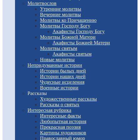
Молитвослов
Утренние молитвы
Вечерние молитвы
Молитвы ко Причащению
Молитвы Господу Богу
Акафисты Господу Богу
Молитвы Божией Матери
Акафисты Божией Матери
Молитвы святым
Акафисты святым
Новые молитвы
Непридуманные истории
Истории былых дней
Истории наших дней
Чудесные исцеления
Военные истории
Рассказы
Художественные рассказы
Рассказы о святых
Интересная рубрика
Интересные факты
Любопытная история
Прекрасная поэзия
Картины художников
Православный юмор