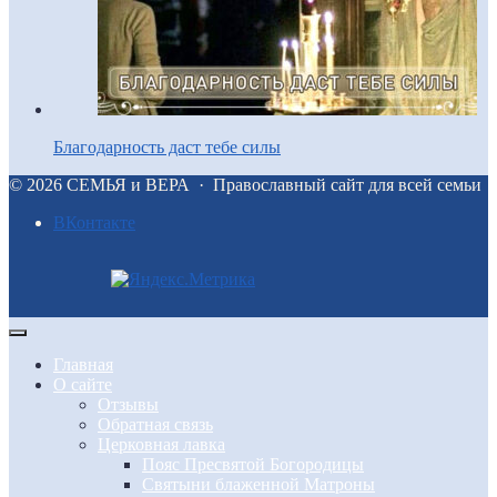
Благодарность даст тебе силы
©
2026
СЕМЬЯ и ВЕРА
·
Православный сайт для всей семьи
BКонтакте
Главная
О сайте
Отзывы
Обратная связь
Церковная лавка
Пояс Пресвятой Богородицы
Святыни блаженной Матроны