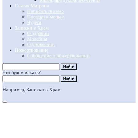
Календарь духовного чтения
Святая Матрона
Написать письмо
Поездки к мощам
Чудеса
Записки в Храм
О здравии
Молебны
О упокоении
Пожертвование
Сообщение о пожертвовании
Что будем искать?
Например,
Записки в Храм