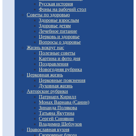
Русская история
Фоны на рабочий стол
Советы по здоровью
Здоровье взрослым
Здоровье детям
Лечебное питание
Церковь и здоровье
Вопросы о здоровье
Жизнь вокруг нас
Полезные советы
Картина и фото дня
Поздравления
Новогодняя рубрика
Церковная жизнь
Церковные пояснения
Духовная жизнь
Авторские рубрики
Патриарх Кирилл
Монах Варнава (Санин)
Зинаида Полякова
Татьяна Якутина
Сергей Синявин
Владимир Шебзухов
Православная кухня
Скоромные блюда