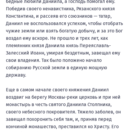
бедные любили Даниила, а Господь помогал ему.
Победив своего ненавистника, Рязанского князя
Константина, и рассеяв его союзников — татар,
Даниил не воспользовался успехом, чтобы отобрать
чужие земли или взять богатую добычу, и за это Бог
воздал ему вскоре. Не прошло и трех лет, как
племянник князя Даниила князь Переяславль-
Залесский Иоанн, умирая бездетным, завещал ему
свои владения. Так было положено начало
собиранию Русской земли в единую мощную
державу.
Еще в самом начале своего княжения Даниил
воздвиг на берегу Москвы-реки церковь и при ней
монастырь в честь святого Даниила Столпника,
своего небесного покровителя. Тяжело заболев, он
завещал похоронить себя там, и, приняв перед
кончиной монашество, преставился ко Христу. Его