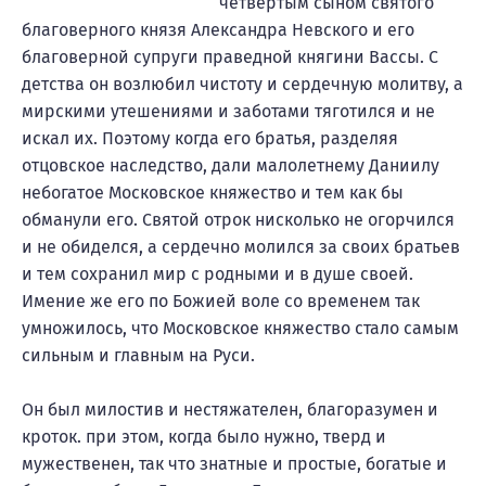
четвертым сыном святого
благоверного князя Александра Невского и его
благоверной супруги праведной княгини Вассы. С
детства он возлюбил чистоту и сердечную молитву, а
мирскими утешениями и заботами тяготился и не
искал их. Поэтому когда его братья, разделяя
отцовское наследство, дали малолетнему Даниилу
небогатое Московское княжество и тем как бы
обманули его. Святой отрок нисколько не огорчился
и не обиделся, а сердечно молился за своих братьев
и тем сохранил мир с родными и в душе своей.
Имение же его по Божией воле со временем так
умножилось, что Московское княжество стало самым
сильным и главным на Руси.
Он был милостив и нестяжателен, благоразумен и
кроток. при этом, когда было нужно, тверд и
мужественен, так что знатные и простые, богатые и