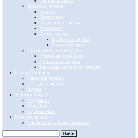
Святая Матрона
Духовное чтение
Притчи
Проповеди
Поучения и советы
Пояснения
Жития святых
Рассказы о святых
Описание икон
Православные календари
Семейный календарь
Детский календарь
Календарь духовного чтения
Святая Матрона
Написать письмо
Поездки к мощам
Чудеса
Записки в Храм
О здравии
Молебны
О упокоении
Пожертвование
Сообщение о пожертвовании