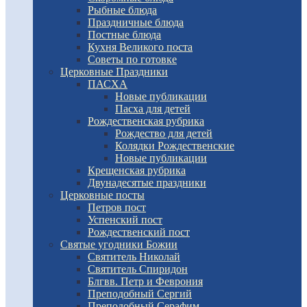
Рыбные блюда
Праздничные блюда
Постные блюда
Кухня Великого поста
Советы по готовке
Церковные Праздники
ПАСХА
Новые публикации
Пасха для детей
Рождественская рубрика
Рождество для детей
Колядки Рождественские
Новые публикации
Крещенская рубрика
Двунадесятые праздники
Церковные посты
Петров пост
Успенский пост
Рождественский пост
Святые угодники Божии
Святитель Николай
Святитель Спиридон
Блгвв. Петр и Феврония
Преподобный Сергий
Преподобный Серафим