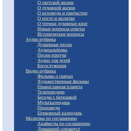
О светской жизни
О духовной жизни
О исповеди и причастии
О посте и молитве
О чтении духовных книг
Новые вопросы-ответы
Исторические вопросы
Аудио рубрика
Душевные песни
Аудиоальбомы
Песни-притчи
Аудио для детей
Богослужения
Видео рубрика
Фильмы о святых
Художественные фильмы
Православная планета
Телепередачи
Беседы с батюшкой
Мульткалендарь
Проповеди
Церковный календарь
Молитвы по соглашению
Акафисты по соглашению
Домашний сорокоуст