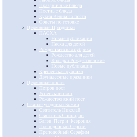
Праздничные блюда
Постные блюда
Кухня Великого поста
Советы по готовке
Церковные Праздники
ПАСХА
Новые публикации
Пасха для детей
Рождественская рубрика
Рождество для детей
Колядки Рождественские
Новые публикации
Крещенская рубрика
Двунадесятые праздники
Церковные посты
Петров пост
Успенский пост
Рождественский пост
Святые угодники Божии
Святитель Николай
Святитель Спиридон
Блгвв. Петр и Феврония
Преподобный Сергий
Преподобный Серафим