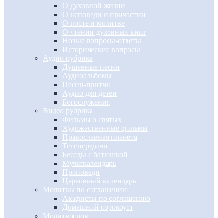
О духовной жизни
О исповеди и причастии
О посте и молитве
О чтении духовных книг
Новые вопросы-ответы
Исторические вопросы
Аудио рубрика
Душевные песни
Аудиоальбомы
Песни-притчи
Аудио для детей
Богослужения
Видео рубрика
Фильмы о святых
Художественные фильмы
Православная планета
Телепередачи
Беседы с батюшкой
Мульткалендарь
Проповеди
Церковный календарь
Молитвы по соглашению
Акафисты по соглашению
Домашний сорокоуст
Молитвослов