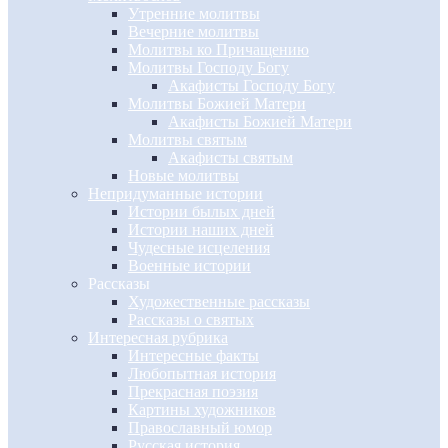
Утренние молитвы
Вечерние молитвы
Молитвы ко Причащению
Молитвы Господу Богу
Акафисты Господу Богу
Молитвы Божией Матери
Акафисты Божией Матери
Молитвы святым
Акафисты святым
Новые молитвы
Непридуманные истории
Истории былых дней
Истории наших дней
Чудесные исцеления
Военные истории
Рассказы
Художественные рассказы
Рассказы о святых
Интересная рубрика
Интересные факты
Любопытная история
Прекрасная поэзия
Картины художников
Православный юмор
Русская история