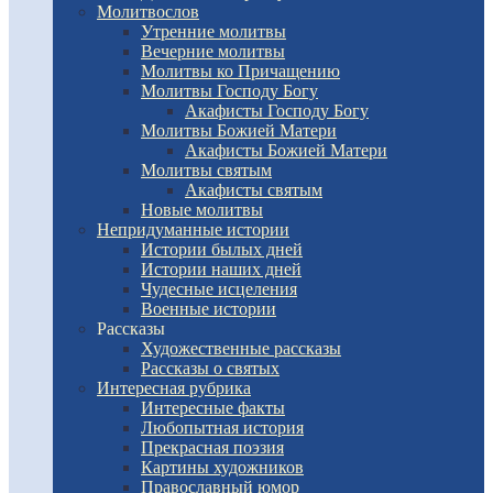
Молитвослов
Утренние молитвы
Вечерние молитвы
Молитвы ко Причащению
Молитвы Господу Богу
Акафисты Господу Богу
Молитвы Божией Матери
Акафисты Божией Матери
Молитвы святым
Акафисты святым
Новые молитвы
Непридуманные истории
Истории былых дней
Истории наших дней
Чудесные исцеления
Военные истории
Рассказы
Художественные рассказы
Рассказы о святых
Интересная рубрика
Интересные факты
Любопытная история
Прекрасная поэзия
Картины художников
Православный юмор