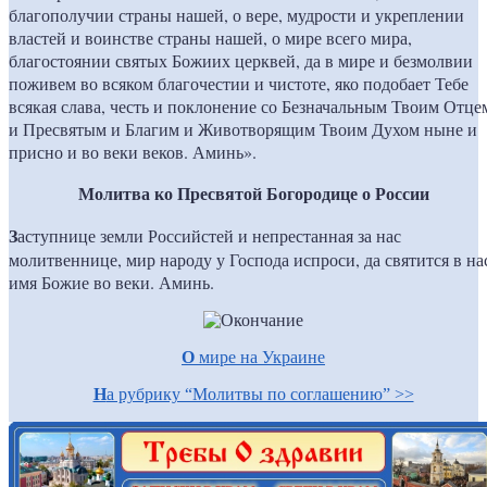
благополучии страны нашей, о вере, мудрости и укреплении
властей и воинстве страны нашей, о мире всего мира,
благостоянии святых Божиих церквей, да в мире и безмолвии
поживем во всяком благочестии и чистоте, яко подобает Тебе
всякая слава, честь и поклонение со Безначальным Твоим Отце
и Пресвятым и Благим и Животворящим Твоим Духом ныне и
присно и во веки веков. Аминь».
Молитва ко Пресвятой Богородице о России
З
аступнице земли Российстей и непрестанная за нас
молитвеннице, мир народу у Господа испроси, да святится в на
имя Божие во веки. Аминь.
О
мире на Украине
Н
а рубрику “Молитвы по соглашению” >>