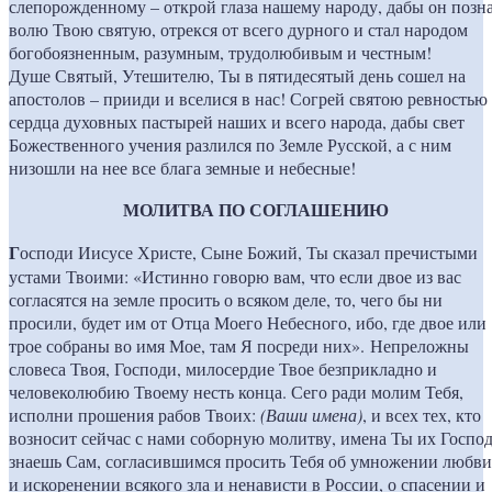
слепорожденному – открой глаза нашему народу, дабы он позн
волю Твою святую, отрекся от всего дурного и стал народом
богобоязненным, разумным, трудолюбивым и честным!
Душе Святый, Утешителю, Ты в пятидесятый день сошел на
апостолов – прииди и вселися в нас! Согрей святою ревностью
сердца духовных пастырей наших и всего народа, дабы свет
Божественного учения разлился по Земле Русской, а с ним
низошли на нее все блага земные и небесные!
МОЛИТВА ПО СОГЛАШЕНИЮ
Г
осподи Иисусе Христе, Сыне Божий, Ты сказал пречистыми
устами Твоими: «Истинно говорю вам, что если двое из вас
согласятся на земле просить о всяком деле, то, чего бы ни
просили, будет им от Отца Моего Небесного, ибо, где двое или
трое собраны во имя Мое, там Я посреди них». Непреложны
словеса Твоя, Господи, милосердие Твое безприкладно и
человеколюбию Твоему несть конца. Сего ради молим Тебя,
исполни прошения рабов Твоих:
(Ваши имена)
, и всех тех, кто
возносит сейчас с нами соборную молитву, имена Ты их Госпо
знаешь Сам, согласившимся просить Тебя об умножении любви
и искоренении всякого зла и ненависти в России, о спасении и