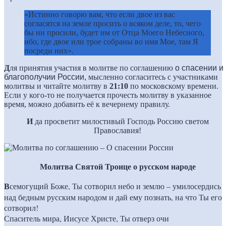
«Истинно говорю вам, что если двое из вас
согласятся на земле просить о всяком деле, то, чего
бы ни просили, будет им от Отца Моего Небесного,
ибо, где двое или трое собраны во имя Мое, там Я
посреди них».
Д
ля принятия участия в молитве по соглашению
о спасении и
благополучии России,
мысленно согласитесь с участниками
молитвы и читайте молитву в
21:10
по московскому времени.
Если у кого-то не получается прочесть молитву в указанное
время, можно добавить её к вечернему правилу.
И
да просветит милостивый Господь Россию светом
Православия!
Молитва Святой Троице о русском народе
В
семогущий Боже, Ты сотворил небо и землю – умилосердись
над бедным русским народом и дай ему познать, на что Ты его
сотворил!
Спаситель мира, Иисусе Христе, Ты отверз очи