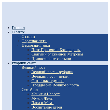
Главная
О сайте
Отзывы
Обратная связь
Церковная лавка
Пояс Пресвятой Богородицы
Святыни блаженной Матроны
Православные святыни
Рубрики сайта
Великий пост
Великий пост – рубрика
Великий пост – детям
Страстная седмица
Преддверие Великого поста
Семейная
Жених и Невеста
Муж и Жена
Папа и Мама
Воспитание детей