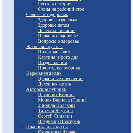
Русская история
Фоны на рабочий стол
Советы по здоровью
Здоровье взрослым
Здоровье детям
Лечебное питание
Церковь и здоровье
Вопросы о здоровье
Жизнь вокруг нас
Полезные советы
Картина и фото дня
Поздравления
Новогодняя рубрика
Церковная жизнь
Церковные пояснения
Духовная жизнь
Авторские рубрики
Патриарх Кирилл
Монах Варнава (Санин)
Зинаида Полякова
Татьяна Якутина
Сергей Синявин
Владимир Шебзухов
Православная кухня
Скоромные блюда