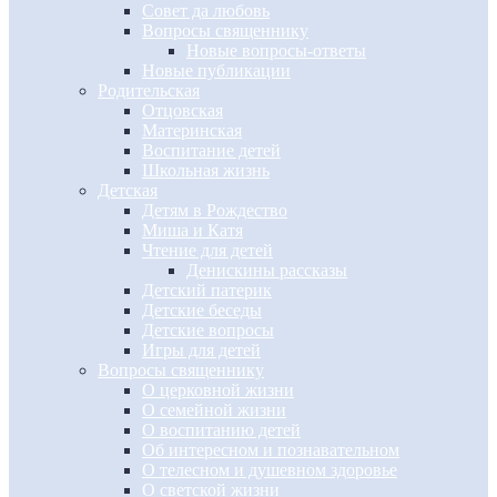
Совет да любовь
Вопросы священнику
Новые вопросы-ответы
Новые публикации
Родительская
Отцовская
Материнская
Воспитание детей
Школьная жизнь
Детская
Детям в Рождество
Миша и Катя
Чтение для детей
Денискины рассказы
Детский патерик
Детские беседы
Детские вопросы
Игры для детей
Вопросы священнику
О церковной жизни
О семейной жизни
О воспитанию детей
Об интересном и познавательном
О телесном и душевном здоровье
О светской жизни