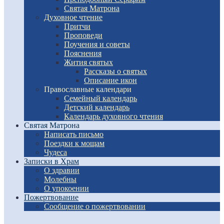
Святая Матрона
Духовное чтение
Притчи
Проповеди
Поучения и советы
Пояснения
Жития святых
Рассказы о святых
Описание икон
Православные календари
Семейный календарь
Детский календарь
Календарь духовного чтения
Святая Матрона
Написать письмо
Поездки к мощам
Чудеса
Записки в Храм
О здравии
Молебны
О упокоении
Пожертвование
Сообщение о пожертвовании