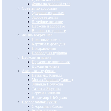
Фоны на рабочий стол
Советы по здоровью
Здоровье взрослым
Здоровье детям
Лечебное питание
Церковь и здоровье
Вопросы о здоровье
Жизнь вокруг нас
Полезные советы
Картина и фото дня
Поздравления
Новогодняя рубрика
Церковная жизнь
Церковные пояснения
Духовная жизнь
Авторские рубрики
Патриарх Кирилл
Монах Варнава (Санин)
Зинаида Полякова
Татьяна Якутина
Сергей Синявин
Владимир Шебзухов
Православная кухня
Скоромные блюда
Рыбные блюда