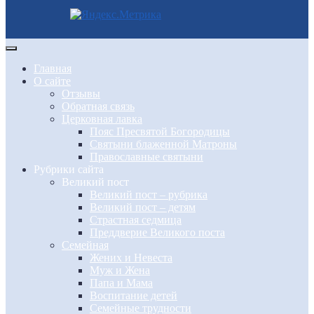
Главная
О сайте
Отзывы
Обратная связь
Церковная лавка
Пояс Пресвятой Богородицы
Святыни блаженной Матроны
Православные святыни
Рубрики сайта
Великий пост
Великий пост – рубрика
Великий пост – детям
Страстная седмица
Преддверие Великого поста
Семейная
Жених и Невеста
Муж и Жена
Папа и Мама
Воспитание детей
Семейные трудности