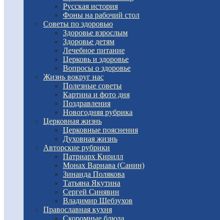
Русская история
Фоны на рабочий стол
Советы по здоровью
Здоровье взрослым
Здоровье детям
Лечебное питание
Церковь и здоровье
Вопросы о здоровье
Жизнь вокруг нас
Полезные советы
Картина и фото дня
Поздравления
Новогодняя рубрика
Церковная жизнь
Церковные пояснения
Духовная жизнь
Авторские рубрики
Патриарх Кирилл
Монах Варнава (Санин)
Зинаида Полякова
Татьяна Якутина
Сергей Синявин
Владимир Шебзухов
Православная кухня
Скоромные блюда