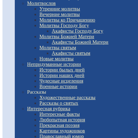
Молитвослов
Утренние молитвы
Вечерние молитвы
Молитвы ко Причащению
Молитвы Господу Богу
Акафисты Господу Богу
Молитвы Божией Матери
Акафисты Божией Матери
Молитвы святым
Акафисты святым
Новые молитвы
Непридуманные истории
Истории былых дней
Истории наших дней
Чудесные исцеления
Военные истории
Рассказы
Художественные рассказы
Рассказы о святых
Интересная рубрика
Интересные факты
Любопытная история
Прекрасная поэзия
Картины художников
Православный юмор