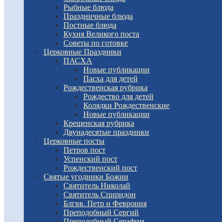
Рыбные блюда
Праздничные блюда
Постные блюда
Кухня Великого поста
Советы по готовке
Церковные Праздники
ПАСХА
Новые публикации
Пасха для детей
Рождественская рубрика
Рождество для детей
Колядки Рождественские
Новые публикации
Крещенская рубрика
Двунадесятые праздники
Церковные посты
Петров пост
Успенский пост
Рождественский пост
Святые угодники Божии
Святитель Николай
Святитель Спиридон
Блгвв. Петр и Феврония
Преподобный Сергий
Преподобный Серафим