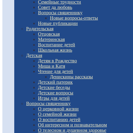
Семейные трудности
Совет да любовь
Вопросы священнику
Новые вопросы-ответы
Новые публикации
Родительская
Отцовская
Материнская
Воспитание детей
Школьная жизнь
Детская
Детям в Рождество
Миша и Катя
Чтение для детей
Денискины рассказы
Детский патерик
Детские беседы
Детские вопросы
Игры для детей
Вопросы священнику
О церковной жизни
О семейной жизни
О воспитанию детей
Об интересном и познавательном
О телесном и душевном здоровье