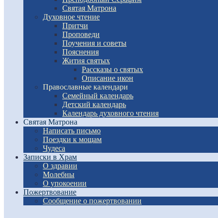
Святая Матрона
Духовное чтение
Притчи
Проповеди
Поучения и советы
Пояснения
Жития святых
Рассказы о святых
Описание икон
Православные календари
Семейный календарь
Детский календарь
Календарь духовного чтения
Святая Матрона
Написать письмо
Поездки к мощам
Чудеса
Записки в Храм
О здравии
Молебны
О упокоении
Пожертвование
Сообщение о пожертвовании