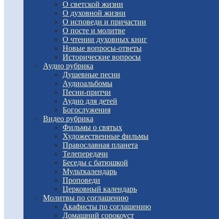
О светской жизни
О духовной жизни
О исповеди и причастии
О посте и молитве
О чтении духовных книг
Новые вопросы-ответы
Исторические вопросы
Аудио рубрика
Душевные песни
Аудиоальбомы
Песни-притчи
Аудио для детей
Богослужения
Видео рубрика
Фильмы о святых
Художественные фильмы
Православная планета
Телепередачи
Беседы с батюшкой
Мульткалендарь
Проповеди
Церковный календарь
Молитвы по соглашению
Акафисты по соглашению
Домашний сорокоуст