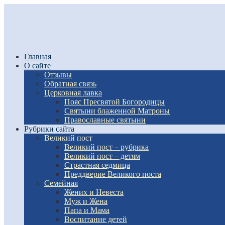
Главная
О сайте
Отзывы
Обратная связь
Церковная лавка
Пояс Пресвятой Богородицы
Святыни блаженной Матроны
Православные святыни
Рубрики сайта
Великий пост
Великий пост – рубрика
Великий пост – детям
Страстная седмица
Преддверие Великого поста
Семейная
Жених и Невеста
Муж и Жена
Папа и Мама
Воспитание детей