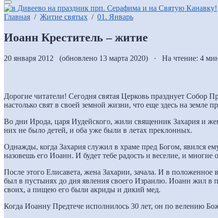
Главная
/
Житие святых
/
01. Январь
Иоанн Креститель – житие
20 января 2012 (обновлено 13 марта 2020) · На чтение: 4 ми
Дорогие читатели! Сегодня святая Церковь празднует Собор П
настолько свят в своей земной жизни, что еще здесь на земле
Во дни Ирода, царя Иудейского, жили священник Захария и жен
них не было детей, и оба уже были в летах преклонных.
Однажды, когда Захария служил в храме пред Богом, явился ему
назовешь его Иоанн. И будет тебе радость и веселие, и многие
После этого Елисавета, жена Захарии, зачала. И в положенное 
был в пустынях до дня явления своего Израилю. Иоанн жил в п
своих, а пищею его были акриды и дикий мед.
Когда Иоанну Предтече исполнилось 30 лет, он по велению Бож