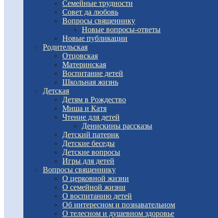
Семейные трудности
Совет да любовь
Вопросы священнику
Новые вопросы-ответы
Новые публикации
Родительская
Отцовская
Материнская
Воспитание детей
Школьная жизнь
Детская
Детям в Рождество
Миша и Катя
Чтение для детей
Денискины рассказы
Детский патерик
Детские беседы
Детские вопросы
Игры для детей
Вопросы священнику
О церковной жизни
О семейной жизни
О воспитанию детей
Об интересном и познавательном
О телесном и душевном здоровье