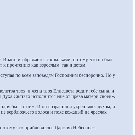
 Иоанн изображается с крыльями, потому, что он был
т к прочтению как взрослым, так и детям.
оступая по всем заповедям Господним беспорочно. Но у
олитва твоя, и жена твоя Елисавета родит тебе сына, и
и Духа Святаго исполнится еще от чрева матери своей».
одня была с ним. И он возрастал и укреплялся духом, и
 из верблюжьего волоса и пояс кожаный на чреслах
 потому что приблизилось Царство Небесное».