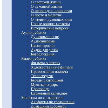
О светской жизни
О духовной жизни
О исповеди и причастии
О посте и молитве
О чтении духовных книг
Новые вопросы-ответы
Исторические вопросы
Аудио рубрика
Душевные песни
Аудиоальбомы
Песни-притчи
Аудио для детей
Богослужения
Видео рубрика
Фильмы о святых
Художественные фильмы
Православная планета
Телепередачи
Беседы с батюшкой
Мульткалендарь
Проповеди
Церковный календарь
Молитвы по соглашению
Акафисты по соглашению
Домашний сорокоуст