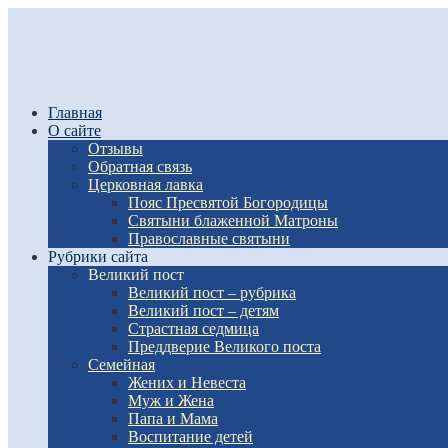
Главная
О сайте
Отзывы
Обратная связь
Церковная лавка
Пояс Пресвятой Богородицы
Святыни блаженной Матроны
Православные святыни
Рубрики сайта
Великий пост
Великий пост – рубрика
Великий пост – детям
Страстная седмица
Преддверие Великого поста
Семейная
Жених и Невеста
Муж и Жена
Папа и Мама
Воспитание детей