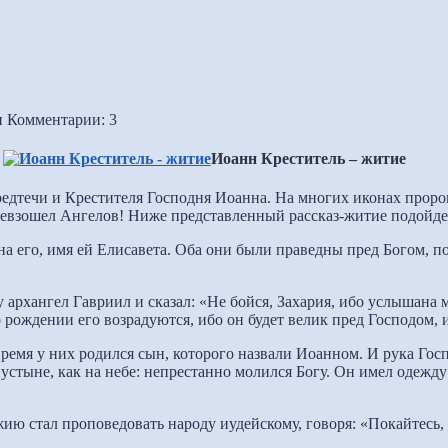
н
Комментарии: 3
Иоанн Креститель – житие
редтечи и Крестителя Господня Иоанна. На многих иконах пророк
 превзошел Ангелов! Ниже представленный рассказ-житие подойде
а его, имя ей Елисавета. Оба они были праведны пред Богом, п
 архангел Гавриил и сказал: «Не бойся, Захария, ибо услышана м
 о рождении его возрадуются, ибо он будет велик пред Господом, 
время у них родился сын, которого назвали Иоанном. И рука Госп
устыне, как на небе: непрестанно молился Богу. Он имел одежду
ию стал проповедовать народу иудейскому, говоря: «Покайтесь,