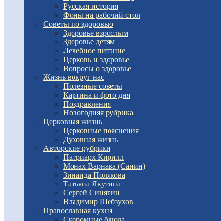
Русская история
Фоны на рабочий стол
Советы по здоровью
Здоровье взрослым
Здоровье детям
Лечебное питание
Церковь и здоровье
Вопросы о здоровье
Жизнь вокруг нас
Полезные советы
Картина и фото дня
Поздравления
Новогодняя рубрика
Церковная жизнь
Церковные пояснения
Духовная жизнь
Авторские рубрики
Патриарх Кирилл
Монах Варнава (Санин)
Зинаида Полякова
Татьяна Якутина
Сергей Синявин
Владимир Шебзухов
Православная кухня
Скоромные блюда