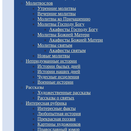
Молитвослов
Утренние молитвы
Вечерние молитвы
Молитвы ко Причащению
Молитвы Господу Богу
Акафисты Господу Богу
Молитвы Божией Матери
Акафисты Божией Матери
Молитвы святым
Акафисты святым
Новые молитвы
Непридуманные истории
Истории былых дней
Истории наших дней
Чудесные исцеления
Военные истории
Рассказы
Художественные рассказы
Рассказы о святых
Интересная рубрика
Интересные факты
Любопытная история
Прекрасная поэзия
Картины художников
Православный юмор