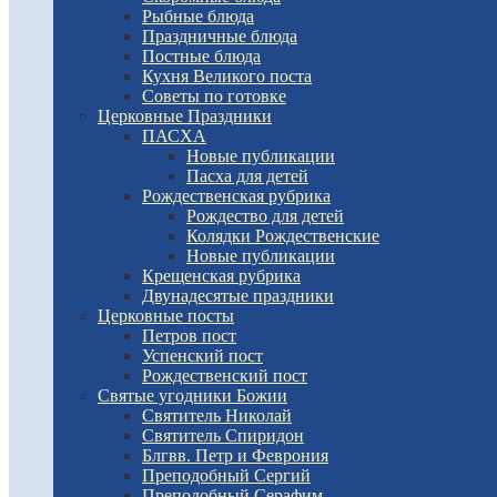
Рыбные блюда
Праздничные блюда
Постные блюда
Кухня Великого поста
Советы по готовке
Церковные Праздники
ПАСХА
Новые публикации
Пасха для детей
Рождественская рубрика
Рождество для детей
Колядки Рождественские
Новые публикации
Крещенская рубрика
Двунадесятые праздники
Церковные посты
Петров пост
Успенский пост
Рождественский пост
Святые угодники Божии
Святитель Николай
Святитель Спиридон
Блгвв. Петр и Феврония
Преподобный Сергий
Преподобный Серафим