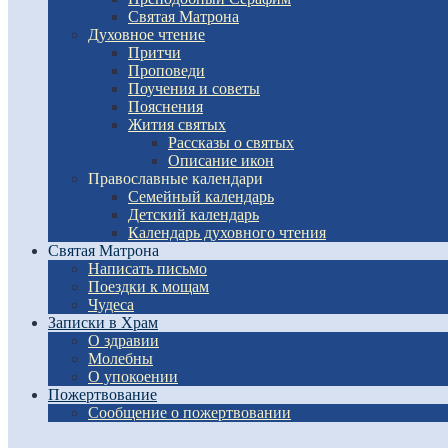
Святая Матрона
Духовное чтение
Притчи
Проповеди
Поучения и советы
Пояснения
Жития святых
Рассказы о святых
Описание икон
Православные календари
Семейный календарь
Детский календарь
Календарь духовного чтения
Святая Матрона
Написать письмо
Поездки к мощам
Чудеса
Записки в Храм
О здравии
Молебны
О упокоении
Пожертвование
Сообщение о пожертвовании