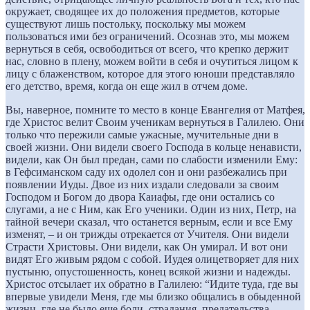
окружает, сводящее их до положения предметов, которые
существуют лишь постольку, поскольку мы можем
пользоваться ими без ограничений. Осознав это, мы можем
вернуться в себя, освободиться от всего, что крепко держит
нас, словно в плену, можем войти в себя и очутиться лицом к
лицу с блаженством, которое для этого юноши представляло
его детство, время, когда он еще жил в отчем доме.
Вы, наверное, помните то место в конце Евангелия от Матфея,
где Христос велит Своим ученикам вернуться в Галилею. Они
только что пережили самые ужасные, мучительные дни в
своей жизни. Они видели своего Господа в кольце ненависти,
видели, как Он был предан, сами по слабости изменили Ему:
в Гефсиманском саду их одолел сон и они разбежались при
появлении Иуды. Двое из них издали следовали за своим
Господом и Богом до двора Каиафы, где они остались со
слугами, а не с Ним, как Его ученики. Один из них, Петр, на
тайной вечери сказал, что останется верным, если и все Ему
изменят, – и он трижды отрекается от Учителя. Они видели
Страсти Христовы. Они видели, как Он умирал. И вот они
видят Его живым рядом с собой. Иудея олицетворяет для них
пустыню, опустошенность, конец всякой жизни и надежды.
Христос отсылает их обратно в Галилею: “Идите туда, где вы
впервые увидели Меня, где мы близко общались в обыденной
жизни, где не было еще боли, страдания, предательства.