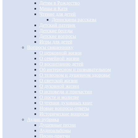
Детям в Рождество
Миша и Катя
Чтение для детей
Денискины рассказы
Детский патерик
Детские беседы
Детские вопросы
Игры для детей
Вопросы священнику
О церковной жизни
О семейной жизни
О воспитанию детей
Об интересном и познавательном
О телесном и душевном здоровье
О светской жизни
О духовной жизни
О исповеди и причастии
О посте и молитве
О чтении духовных книг
Новые вопросы-ответы
Исторические вопросы
Аудио рубрика
Душевные песни
Аудиоальбомы
Песни-притчи