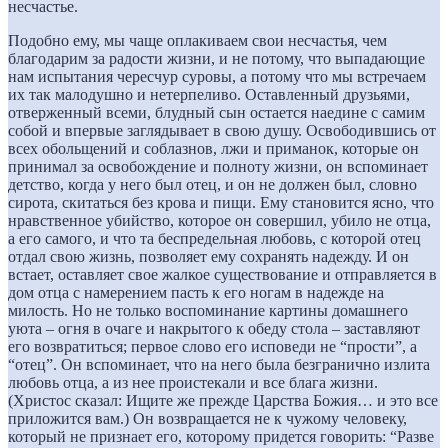
несчастье.
Подобно ему, мы чаще оплакиваем свои несчастья, чем
благодарим за радости жизни, и не потому, что выпадающие
нам испытания чересчур суровы, а потому что мы встречаем
их так малодушно и нетерпеливо. Оставленный друзьями,
отверженный всеми, блудный сын остается наедине с самим
собой и впервые заглядывает в свою душу. Освободившись от
всех обольщений и соблазнов, лжи и приманок, которые он
принимал за освобождение и полноту жизни, он вспоминает
детство, когда у него был отец, и он не должен был, словно
сирота, скитаться без крова и пищи. Ему становится ясно, что
нравственное убийство, которое он совершил, убило не отца,
а его самого, и что та беспредельная любовь, с которой отец
отдал свою жизнь, позволяет ему сохранять надежду. И он
встает, оставляет свое жалкое существование и отправляется в
дом отца с намерением пасть к его ногам в надежде на
милость. Но не только воспоминание картины домашнего
уюта – огня в очаге и накрытого к обеду стола – заставляют
его возвратиться; первое слово его исповеди не “прости”, а
“отец”. Он вспоминает, что на него была безгранично излита
любовь отца, а из нее проистекали и все блага жизни.
(Христос сказал: Ищите же прежде Царства Божия… и это все
приложится вам.) Он возвращается не к чужому человеку,
который не признает его, которому придется говорить: “Разве