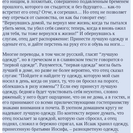
его нищим, в лохмотьях, совершенно подавленным бременем
прошлого, которого он стыдится; и без будущего… как-то
встретит его отец? Отче, я согрешил… Но отец не позволяет
ему отречься от сыновства, он как бы говорит ему:
“Вернувшись домой, ты вернул мне жизнь; когда ты пытался
убить меня, ты убил себя самого; теперь, когда я вновь ожил
для тебя, ты тоже вернулся к жизни!” И обернувшись к
слугам, отец дает распоряжение: Принести лучшую одежду и
оденьте его, и дайте перстень на руку его и обувь на ноги…
Многие переводы, в том числе русский, гласят “лучшую
одежду”, но в греческом и в славянском тексте говорится о
“первой одежде”. Разумеется, “первая одежда” могла быть
лучшей в доме, но разве не более вероятно, что отец сказал
слугам: “Пойдите и найдите ту одежду, которую мой сын
носил в день, когда он ушел, ту, что он бросил на пороге,
облекшись в ризу измены”? Если ему принесут лучшую
одежду, бедняга будет чувствовать себя неуютно, словно
ряженый; у него будет ощущение, что он не дома, а в гостях, и
его принимают со всеми приличествующими гостеприимству
знаками внимания и почета. В уютном домашнем кругу не
надевают лучшую одежду. По контексту вернее думать, что
отец посылает за одеждой, которую сын сбросил, а отец
поднял, сложил и бережно спрягал, как Исаак хранил одежду,
принесенную братьями Иосифа, – разноцветную одежду,