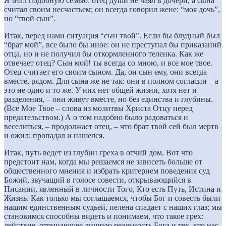
Я знал подобную семью: отец души не чаял в дочери, а сына
считал своим несчастьем; он всегда говорил жене: “моя дочь”,
но “твой сын”.
Итак, перед нами ситуация “сын твой”. Если бы блудный был
“брат мой”, все было бы иное: он не преступал бы приказаний
отца, но и не получил бы откормленного теленка. Как же
отвечает отец? Сын мой! ты всегда со мною, и все мое твое.
Отец считает его своим сыном. Да, он сын ему, они всегда
вместе, рядом. Для сына же не так: они в полном согласии – а
это не одно и то же. У них нет общей жизни, хотя нет и
разделения, – они живут вместе, но без единства и глубины.
(Все Мое Твое – слова из молитвы Христа Отцу перед
предательством.) А о том надобно было радоваться и
веселиться, – продолжает отец, – что брат твой сей был мертв
и ожил; пропадал и нашелся.
Итак, путь ведет из глубин греха в отчий дом. Вот что
предстоит нам, когда мы решаемся не зависеть больше от
общественного мнения и избрать критерием поведения суд
Божий, звучащий в голосе совести, открывающийся в
Писании, явленный в личности Того, Кто есть Путь, Истина и
Жизнь. Как только мы соглашаемся, чтобы Бог и совесть были
нашим единственным судьей, пелена спадает с наших глаз; мы
становимся способны видеть и понимаем, что такое грех:
действие, отрицающее личную реальность Бога и тех, кто нас