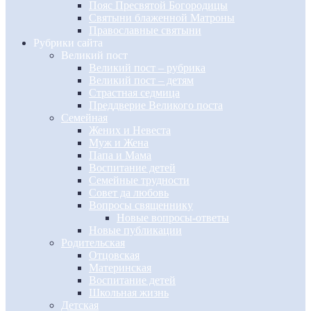
Пояс Пресвятой Богородицы
Святыни блаженной Матроны
Православные святыни
Рубрики сайта
Великий пост
Великий пост – рубрика
Великий пост – детям
Страстная седмица
Преддверие Великого поста
Семейная
Жених и Невеста
Муж и Жена
Папа и Мама
Воспитание детей
Семейные трудности
Совет да любовь
Вопросы священнику
Новые вопросы-ответы
Новые публикации
Родительская
Отцовская
Материнская
Воспитание детей
Школьная жизнь
Детская