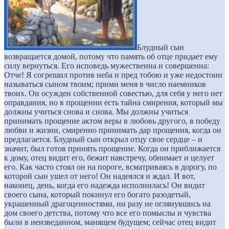
Блудный сын
возвращается домой, потому что память об отце придает ему
силу вернуться. Его исповедь мужественна и совершенна:
Отче! Я согрешил против неба и пред тобою и уже недостоин
называться сыном твоим; прими меня в число наемников
твоих. Он осужден собственной совестью, для себя у него нет
оправдания, но в прощении есть тайна смирения, который мы
должны учиться снова и снова. Мы должны учиться
принимать прощение актом веры в любовь другого, в победу
любви и жизни, смиренно принимать дар прощения, когда он
предлагается. Блудный сын открыл отцу свое сердце – и
значит, был готов принять прощение. Когда он приближается
к дому, отец видит его, бежит навстречу, обнимает и целует
его. Как часто стоял он на пороге, всматриваясь в дорогу, по
которой сын ушел от него! Он надеялся и ждал. И вот,
наконец, день, когда его надежда исполнилась! Он видит
своего сына, который покинул его богато разодетый,
украшенный драгоценностями, ни разу не оглянувшись на
дом своего детства, потому что все его помыслы и чувства
были в неизведанном, манящем будущем; сейчас отец видит