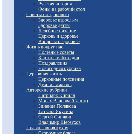
Русская история
Фоны на рабочий стол
Советы по здоровью
Здоровье взрослым
Здоровье детям
Лечебное питание
Церковь и здоровье
Вопросы о здоровье
Жизнь вокруг нас
Полезные советы
Картина и фото дня
Поздравления
Новогодняя рубрика
Церковная жизнь
Церковные пояснения
Духовная жизнь
Авторские рубрики
Патриарх Кирилл
Монах Варнава (Санин)
Зинаида Полякова
Татьяна Якутина
Сергей Синявин
Владимир Шебзухов
Православная кухня
Скоромные блюда