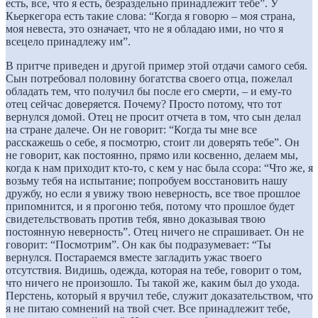
есть, все, что я есть, безраздельно принадлежит тебе”. У
Кьеркегора есть такие слова: “Когда я говорю – моя страна,
моя невеста, это означает, что не я обладаю ими, но что я
всецело принадлежу им”.
В притче приведен и другой пример этой отдачи самого себя.
Сын потребовал половину богатства своего отца, пожелал
обладать тем, что получил бы после его смерти, – и ему-то
отец сейчас доверяется. Почему? Просто потому, что тот
вернулся домой. Отец не просит отчета в том, что сын делал
на стране далече. Он не говорит: “Когда ты мне все
расскажешь о себе, я посмотрю, стоит ли доверять тебе”. Он
не говорит, как постоянно, прямо или косвенно, делаем мы,
когда к нам приходит кто-то, с кем у нас была ссора: “Что же, я
возьму тебя на испытание; попробуем восстановить нашу
дружбу, но если я увижу твою неверность, все твое прошлое
припомнится, и я прогоню тебя, потому что прошлое будет
свидетельствовать против тебя, явно доказывая твою
постоянную неверность”. Отец ничего не спрашивает. Он не
говорит: “Посмотрим”. Он как бы подразумевает: “Ты
вернулся. Постараемся вместе загладить ужас твоего
отсутствия. Видишь, одежда, которая на тебе, говорит о том,
что ничего не произошло. Ты такой же, каким был до ухода.
Перстень, который я вручил тебе, служит доказательством, что
я не питаю сомнений на твой счет. Все принадлежит тебе,