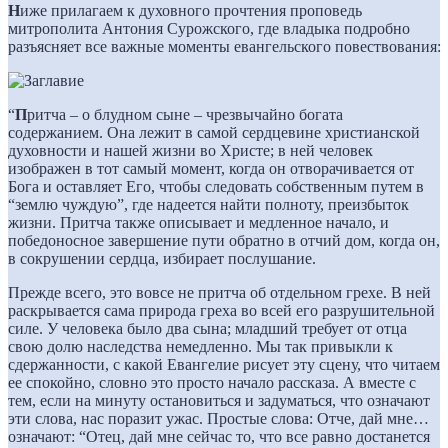
Н
иже прилагаем к духовного прочтения проповедь
митрополита Антония Сурожского, где владыка подробно
разъясняет все важные моменты евангельского повествования:
“
П
ритча – о блудном сыне – чрезвычайно богата
содержанием. Она лежит в самой сердцевине христианской
духовности и нашей жизни во Христе; в ней человек
изображен в тот самый момент, когда он отворачивается от
Бога и оставляет Его, чтобы следовать собственным путем в
“землю чуждую”, где надеется найти полноту, преизбыток
жизни. Притча также описывает и медленное начало, и
победоносное завершение пути обратно в отчий дом, когда он,
в сокрушении сердца, избирает послушание.
Прежде всего, это вовсе не притча об отдельном грехе. В ней
раскрывается сама природа греха во всей его разрушительной
силе. У человека было два сына; младший требует от отца
свою долю наследства немедленно. Мы так привыкли к
сдержанности, с какой Евангелие рисует эту сцену, что читаем
ее спокойно, словно это просто начало рассказа. А вместе с
тем, если на минуту остановиться и задуматься, что означают
эти слова, нас поразит ужас. Простые слова: Отче, дай мне…
означают: “Отец, дай мне сейчас то, что все равно достанется