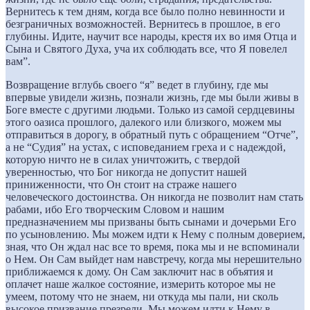
Вернитесь к тем дням, когда все было полно невинности и
безграничных возможностей. Вернитесь в прошлое, в его
глубины. Идите, научит все народы, крестя их во имя Отца и
Сына и Святого Духа, уча их соблюдать все, что Я повелел
вам”.
Возвращение вглубь своего “я” ведет в глубину, где мы
впервые увидели жизнь, познали жизнь, где мы были живы в
Боге вместе с другими людьми. Только из самой сердцевины
этого оазиса прошлого, далекого или близкого, можем мы
отправиться в дорогу, в обратный путь с обращением “Отче”,
а не “Судия” на устах, с исповеданием греха и с надеждой,
которую ничто не в силах уничтожить, с твердой
уверенностью, что Бог никогда не допустит нашей
приниженности, что Он стоит на страже нашего
человеческого достоинства. Он никогда не позволит нам стать
рабами, ибо Его творческим Словом и нашим
предназначением мы призваны быть сынами и дочерьми Его
по усыновлению. Мы можем идти к Нему с полным доверием,
зная, что Он ждал нас все то время, пока мы и не вспоминали
о Нем. Он Сам выйдет нам навстречу, когда мы нерешительно
приближаемся к дому. Он Сам заключит нас в объятия и
оплачет наше жалкое состояние, измерить которое мы не
умеем, потому что не знаем, ни откуда мы пали, ни сколь
высокое призвание презрели. Мы можем идти к Нему в