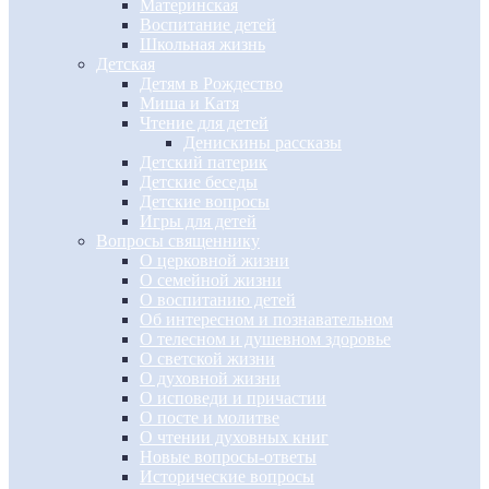
Материнская
Воспитание детей
Школьная жизнь
Детская
Детям в Рождество
Миша и Катя
Чтение для детей
Денискины рассказы
Детский патерик
Детские беседы
Детские вопросы
Игры для детей
Вопросы священнику
О церковной жизни
О семейной жизни
О воспитанию детей
Об интересном и познавательном
О телесном и душевном здоровье
О светской жизни
О духовной жизни
О исповеди и причастии
О посте и молитве
О чтении духовных книг
Новые вопросы-ответы
Исторические вопросы