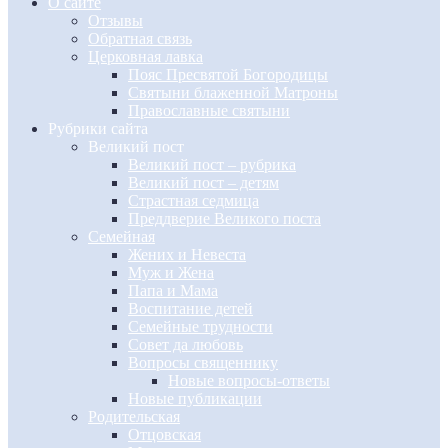
О сайте
Отзывы
Обратная связь
Церковная лавка
Пояс Пресвятой Богородицы
Святыни блаженной Матроны
Православные святыни
Рубрики сайта
Великий пост
Великий пост – рубрика
Великий пост – детям
Страстная седмица
Преддверие Великого поста
Семейная
Жених и Невеста
Муж и Жена
Папа и Мама
Воспитание детей
Семейные трудности
Совет да любовь
Вопросы священнику
Новые вопросы-ответы
Новые публикации
Родительская
Отцовская