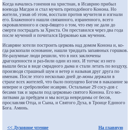
Когда начались гонения на христиан, в Исаврию прибыл
воевода Магдон и стал мучить преподобного Конона. Но
жители, узнав об этом, восстали против мучителя и изгнали
его. Блаженного нашли связанного, израненного, всего
окровавленного и скор-бящего о том, что ему не дали до
смерти пострадать за Христа. Он преставился через два года
после мучений и почитался Церковью как мученик.
Исавряне хотели построить церковь над домом Конона и, ко-
гда раскопали основание, нашли тридцать запаянных горшков.
Не-разумные люди решили, что в них заключены
драгоценности и раз-били один из них. И тотчас из него
вышли бесы в виде смрадного дыма и стали летать по воздуху,
производя страшный шум и ветер и называя друг друга по
именам. После этого несколько дней де-
моны
держали в
страхе всех жителей, что было попущено Богом в наказание за
неверие и сребролюбие исаврян. Остальные 29 сосу-дов с
бесами так и зарыли под церковью святого Конона. Его мо-
литвами да пребудем и мы всегда невредимы от бесов,
прославляя Отца, и Сына, и Святого Духа, в Троице Единого
Бога. Аминь.
<< Духовное чтение
На главную