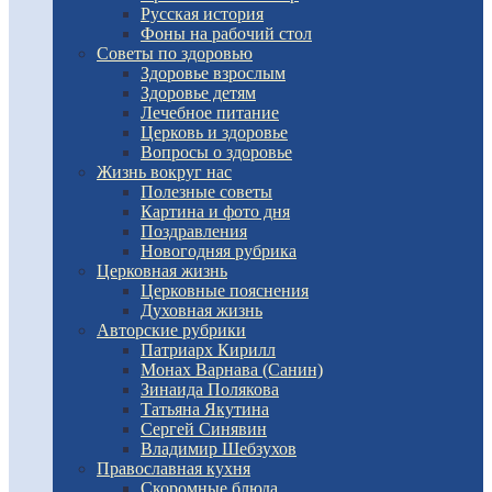
Русская история
Фоны на рабочий стол
Советы по здоровью
Здоровье взрослым
Здоровье детям
Лечебное питание
Церковь и здоровье
Вопросы о здоровье
Жизнь вокруг нас
Полезные советы
Картина и фото дня
Поздравления
Новогодняя рубрика
Церковная жизнь
Церковные пояснения
Духовная жизнь
Авторские рубрики
Патриарх Кирилл
Монах Варнава (Санин)
Зинаида Полякова
Татьяна Якутина
Сергей Синявин
Владимир Шебзухов
Православная кухня
Скоромные блюда