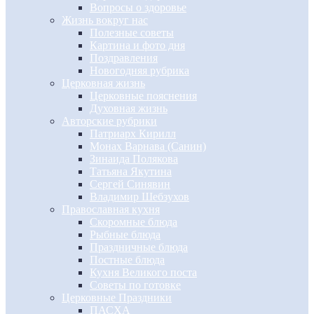
Вопросы о здоровье
Жизнь вокруг нас
Полезные советы
Картина и фото дня
Поздравления
Новогодняя рубрика
Церковная жизнь
Церковные пояснения
Духовная жизнь
Авторские рубрики
Патриарх Кирилл
Монах Варнава (Санин)
Зинаида Полякова
Татьяна Якутина
Сергей Синявин
Владимир Шебзухов
Православная кухня
Скоромные блюда
Рыбные блюда
Праздничные блюда
Постные блюда
Кухня Великого поста
Советы по готовке
Церковные Праздники
ПАСХА