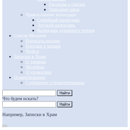
Рассказы о святых
Описание икон
Православные календари
Семейный календарь
Детский календарь
Календарь духовного чтения
Святая Матрона
Написать письмо
Поездки к мощам
Чудеса
Записки в Храм
О здравии
Молебны
О упокоении
Пожертвование
Сообщение о пожертвовании
Что будем искать?
Например,
Записки в Храм