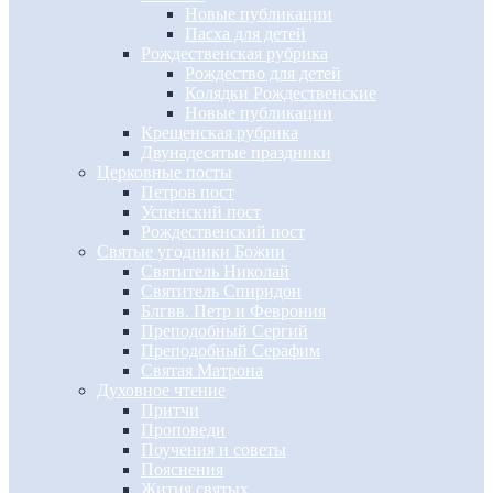
Новые публикации
Пасха для детей
Рождественская рубрика
Рождество для детей
Колядки Рождественские
Новые публикации
Крещенская рубрика
Двунадесятые праздники
Церковные посты
Петров пост
Успенский пост
Рождественский пост
Святые угодники Божии
Святитель Николай
Святитель Спиридон
Блгвв. Петр и Феврония
Преподобный Сергий
Преподобный Серафим
Святая Матрона
Духовное чтение
Притчи
Проповеди
Поучения и советы
Пояснения
Жития святых