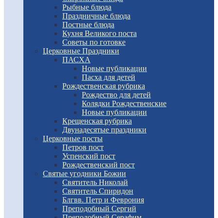
Рыбные блюда
Праздничные блюда
Постные блюда
Кухня Великого поста
Советы по готовке
Церковные Праздники
ПАСХА
Новые публикации
Пасха для детей
Рождественская рубрика
Рождество для детей
Колядки Рождественские
Новые публикации
Крещенская рубрика
Двунадесятые праздники
Церковные посты
Петров пост
Успенский пост
Рождественский пост
Святые угодники Божии
Святитель Николай
Святитель Спиридон
Блгвв. Петр и Феврония
Преподобный Сергий
Преподобный Серафим