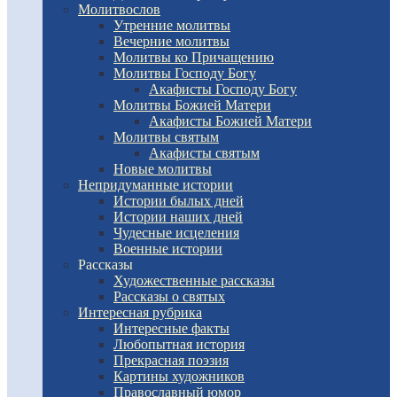
Молитвослов
Утренние молитвы
Вечерние молитвы
Молитвы ко Причащению
Молитвы Господу Богу
Акафисты Господу Богу
Молитвы Божией Матери
Акафисты Божией Матери
Молитвы святым
Акафисты святым
Новые молитвы
Непридуманные истории
Истории былых дней
Истории наших дней
Чудесные исцеления
Военные истории
Рассказы
Художественные рассказы
Рассказы о святых
Интересная рубрика
Интересные факты
Любопытная история
Прекрасная поэзия
Картины художников
Православный юмор