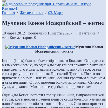
Главная
/
Житие святых
/
03. Март
Мученик Конон Исаврийский – житие
18 марта 2012 (обновлено 13 марта 2020) · На чтение: 4
мин
Комментарии: 0
Мученик Конон
Исаврийский – житие
Конон (1 век) был особым избранником Божиим. Он родился
в языческой семье, но однажды ему явился архангел Михаил в
виде светлого мужа и, научив Конона истинной вере, отвел
его на реку и крестил во имя Пресвятой Троицы. Потом он
причастил Конона Святых Тайн, осенил крестным знамением
и стал невидим. С того времени Конон исполнился Святого
Духа, а архангел Михаил все-гда был невидимо с ним.
Однажды Конон встретил толпу язычников, направлявшихся
в горы, где в некоей мрачной пещере стоял большой каменный
идол Аполлона, особо чтимого в Исаврии.
Они шли принести
жерт-вы своему бездушному богу, то есть бесу, живущему в