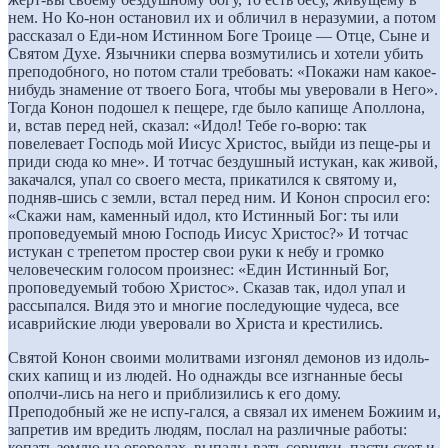
нем. Но Ко-нон остановил их и обличил в неразумии, а потом
рассказал о Еди-ном Истинном Боге Троице — Отце, Сыне и
Святом Духе. Язычники сперва возмутились и хотели убить
преподобного, но потом стали требовать: «Покажи нам какое-
нибудь знамение от твоего Бога, чтобы мы уверовали в Него».
Тогда Конон подошел к пещере, где было капище Аполлона,
и, встав перед ней, сказал: «Идол! Тебе го-ворю: так
повелевает Господь мой Иисус Христос, выйди из пеще-ры и
приди сюда ко мне». И тотчас бездушный истукан, как живой,
закачался, упал со своего места, прикатился к святому и,
подняв-шись с земли, встал перед ним. И Конон спросил его:
«Скажи нам, каменный идол, кто Истинный Бог: ты или
проповедуемый мною Господь Иисус Христос?» И тотчас
истукан с трепетом простер свои руки к небу и громко
человеческим голосом произнес: «Един Истинный Бог,
проповедуемый тобою Христос». Сказав так, идол упал и
рассыпался. Видя это и многие последующие чудеса, все
исаврийские люди уверовали во Христа и крестились.
Святой Конон своими молитвами изгонял демонов из идоль-
ских капищ и из людей. Но однажды все изгнанные бесы
ополчи-лись на него и приблизились к его дому.
Преподобный же не испу-гался, а связал их именем Божиим и,
запретив им вредить людям, послал на различные работы:
копать землю на огородах, выпалы-вать сорняки, пасти скот и