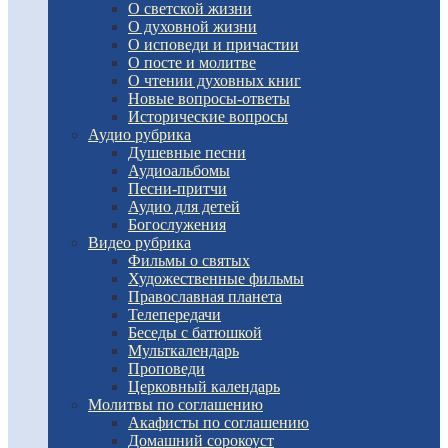
О светской жизни
О духовной жизни
О исповеди и причастии
О посте и молитве
О чтении духовных книг
Новые вопросы-ответы
Исторические вопросы
Аудио рубрика
Душевные песни
Аудиоальбомы
Песни-притчи
Аудио для детей
Богослужения
Видео рубрика
Фильмы о святых
Художественные фильмы
Православная планета
Телепередачи
Беседы с батюшкой
Мульткалендарь
Проповеди
Церковный календарь
Молитвы по соглашению
Акафисты по соглашению
Домашний сорокоуст