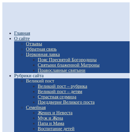
Главная
О сайте
Отзывы
Обратная связь
Церковная лавка
Пояс Пресвятой Богородицы
Святыни блаженной Матроны
Православные святыни
Рубрики сайта
Великий пост
Великий пост – рубрика
Великий пост – детям
Страстная седмица
Преддверие Великого поста
Семейная
Жених и Невеста
Муж и Жена
Папа и Мама
Воспитание детей