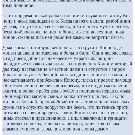
тому подобное.
С тех пор демоны как рабы и пленники служили святому Ко-
нону и даже защищали его. Когда на него напали разбойники,
ду-мая, что у святого есть золото, и хотели его мучить огнем,
бесы на-бросились на них, и били, и жгли до тех пор, пока
Конон, сжалившись над разбойниками, не запретил бесам.
Даже когда кто-нибудь начинал за глаза ругать Конона, де-
моны нападали на таковых и больно били. Один человек залез
в сад преподобного с намерением украсть яблоки, но
невидимые стражи схватили его и привели к Конону, который
дал тому наставление о честной жизни и отпустил с миром.
Как-то волк унес у бедной вдо-вы единственного ее сына, и
несчастная мать прибежала к Конону, плача и прося о помощи.
Он немедленно повелел своим бесам, и те и одно мгновение
схватили волка с ребенком в зубах и поставили перед святым.
Он возвратил матери сына, а волка отпустил в лес. Так, по
милости Божией, преподобный отец заставил нечистых злых
духов явно служить добру; тех же бесов, что пытались проти-
виться его слову и вредить людям, Конон изгнал в пустыню,
иных отослал в преисподнюю, а иных заключил в тридцати
глиняных горшках, залитых оловом, и, запечатав их там
знамением креста, зарыл в землю под своим домом.