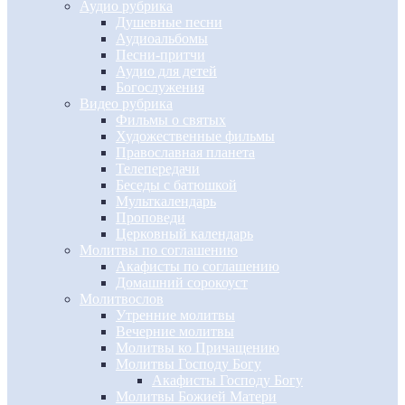
Аудио рубрика
Душевные песни
Аудиоальбомы
Песни-притчи
Аудио для детей
Богослужения
Видео рубрика
Фильмы о святых
Художественные фильмы
Православная планета
Телепередачи
Беседы с батюшкой
Мульткалендарь
Проповеди
Церковный календарь
Молитвы по соглашению
Акафисты по соглашению
Домашний сорокоуст
Молитвослов
Утренние молитвы
Вечерние молитвы
Молитвы ко Причащению
Молитвы Господу Богу
Акафисты Господу Богу
Молитвы Божией Матери