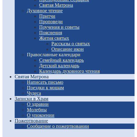
Святая Матрона
Духовное чтение
Притчи
Проповеди
Поучения и советы
Пояснения
Жития святых
Рассказы о святых
Описание икон
Православные календари
Семейный календарь
Детский календарь
Календарь духовного чтения
Святая Матрона
Написать письмо
Поездки к мощам
Чудеса
Записки в Храм
О здравии
Молебны
О упокоении
Пожертвование
Сообщение о пожертвовании