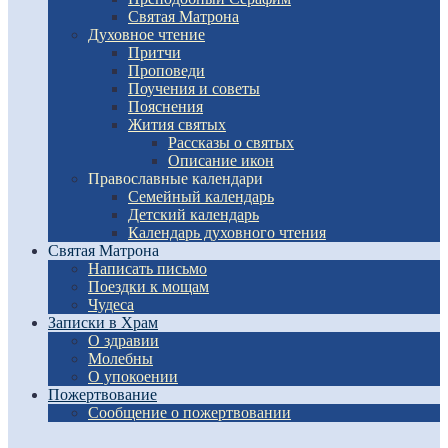
Святая Матрона
Духовное чтение
Притчи
Проповеди
Поучения и советы
Пояснения
Жития святых
Рассказы о святых
Описание икон
Православные календари
Семейный календарь
Детский календарь
Календарь духовного чтения
Святая Матрона
Написать письмо
Поездки к мощам
Чудеса
Записки в Храм
О здравии
Молебны
О упокоении
Пожертвование
Сообщение о пожертвовании