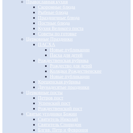
Православная кухня
Скоромные блюда
Рыбные блюда
Праздничные блюда
Постные блюда
Кухня Великого поста
Советы по готовке
Церковные Праздники
ПАСХА
Новые публикации
Пасха для детей
Рождественская рубрика
Рождество для детей
Колядки Рождественские
Новые публикации
Крещенская рубрика
Двунадесятые праздники
Церковные посты
Петров пост
Успенский пост
Рождественский пост
Святые угодники Божии
Святитель Николай
Святитель Спиридон
Блгвв. Петр и Феврония