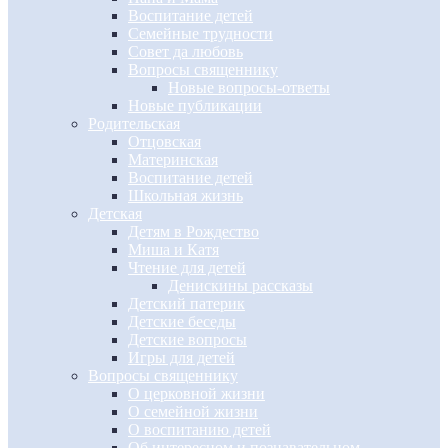
Воспитание детей
Семейные трудности
Совет да любовь
Вопросы священнику
Новые вопросы-ответы
Новые публикации
Родительская
Отцовская
Материнская
Воспитание детей
Школьная жизнь
Детская
Детям в Рождество
Миша и Катя
Чтение для детей
Денискины рассказы
Детский патерик
Детские беседы
Детские вопросы
Игры для детей
Вопросы священнику
О церковной жизни
О семейной жизни
О воспитанию детей
Об интересном и познавательном