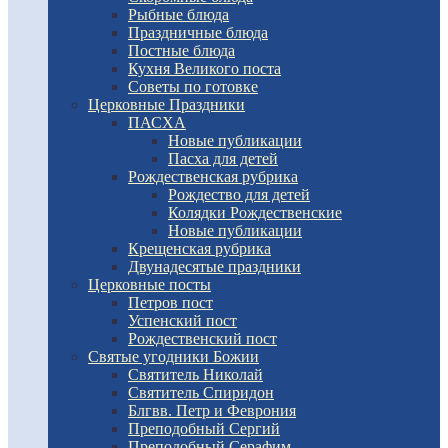
Рыбные блюда
Праздничные блюда
Постные блюда
Кухня Великого поста
Советы по готовке
Церковные Праздники
ПАСХА
Новые публикации
Пасха для детей
Рождественская рубрика
Рождество для детей
Колядки Рождественские
Новые публикации
Крещенская рубрика
Двунадесятые праздники
Церковные посты
Петров пост
Успенский пост
Рождественский пост
Святые угодники Божии
Святитель Николай
Святитель Спиридон
Блгвв. Петр и Феврония
Преподобный Сергий
Преподобный Серафим