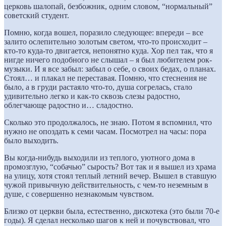
церковь шалопай, безбожник, одним словом, “нормальный”
советский студент.
Помню, когда вошел, поразило следующее: впереди – все
залито ослепительно золотым светом, что-то происходит –
кто-то куда-то двигается, непонятно куда. Хор пел так, что я
нигде ничего подобного не слышал – я был любителем рок-
музыки. И я все забыл: забыл о себе, о своих бедах, о планах.
Стоял… и плакал не переставая. Помню, что стеснения не
было, а в груди растаяло что-то, душа согрелась, стало
удивительно легко и как-то сквозь слезы радостно,
облегчающе радостно и… сладостно.
Сколько это продолжалось, не знаю. Потом я вспомнил, что
нужно не опоздать к семи часам. Посмотрел на часы: пора
было выходить.
Вы когда-нибудь выходили из теплого, уютного дома в
промозглую, “собачью” сырость? Вот так и я вышел из храма
на улицу, хотя стоял теплый летний вечер. Вышел в ставшую
чужой привычную действительность, с чем-то неземным в
душе, с совершенно незнакомым чувством.
Близко от церкви была, естественно, дискотека (это были 70-е
годы). Я сделал несколько шагов к ней и почувствовал, что