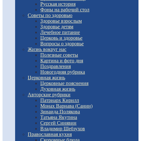
Русская история
Фоны на рабочий стол
Советы по здоровью
Здоровье взрослым
Здоровье детям
Лечебное питание
Церковь и здоровье
Вопросы о здоровье
Жизнь вокруг нас
Полезные советы
Картина и фото дня
Поздравления
Новогодняя рубрика
Церковная жизнь
Церковные пояснения
Духовная жизнь
Авторские рубрики
Патриарх Кирилл
Монах Варнава (Санин)
Зинаида Полякова
Татьяна Якутина
Сергей Синявин
Владимир Шебзухов
Православная кухня
Скоромные блюда