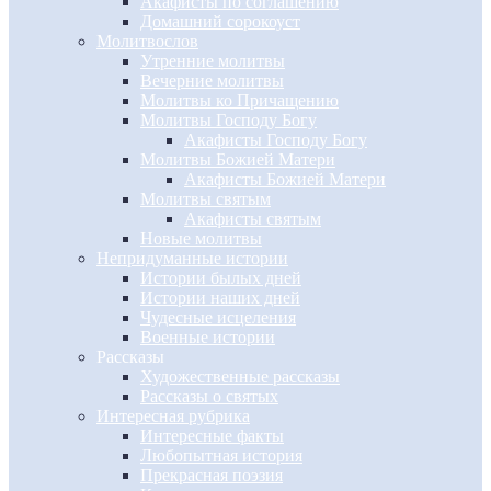
Акафисты по соглашению
Домашний сорокоуст
Молитвослов
Утренние молитвы
Вечерние молитвы
Молитвы ко Причащению
Молитвы Господу Богу
Акафисты Господу Богу
Молитвы Божией Матери
Акафисты Божией Матери
Молитвы святым
Акафисты святым
Новые молитвы
Непридуманные истории
Истории былых дней
Истории наших дней
Чудесные исцеления
Военные истории
Рассказы
Художественные рассказы
Рассказы о святых
Интересная рубрика
Интересные факты
Любопытная история
Прекрасная поэзия