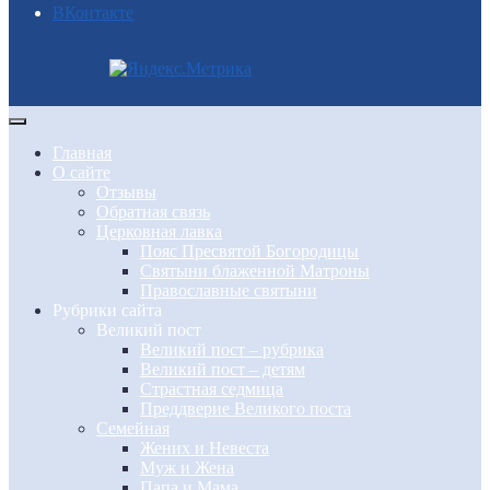
BКонтакте
Главная
О сайте
Отзывы
Обратная связь
Церковная лавка
Пояс Пресвятой Богородицы
Святыни блаженной Матроны
Православные святыни
Рубрики сайта
Великий пост
Великий пост – рубрика
Великий пост – детям
Страстная седмица
Преддверие Великого поста
Семейная
Жених и Невеста
Муж и Жена
Папа и Мама