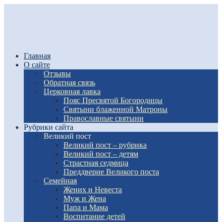
Главная
О сайте
Отзывы
Обратная связь
Церковная лавка
Пояс Пресвятой Богородицы
Святыни блаженной Матроны
Православные святыни
Рубрики сайта
Великий пост
Великий пост – рубрика
Великий пост – детям
Страстная седмица
Преддверие Великого поста
Семейная
Жених и Невеста
Муж и Жена
Папа и Мама
Воспитание детей