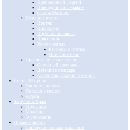
Преподобный Сергий
Преподобный Серафим
Святая Матрона
Духовное чтение
Притчи
Проповеди
Поучения и советы
Пояснения
Жития святых
Рассказы о святых
Описание икон
Православные календари
Семейный календарь
Детский календарь
Календарь духовного чтения
Святая Матрона
Написать письмо
Поездки к мощам
Чудеса
Записки в Храм
О здравии
Молебны
О упокоении
Пожертвование
Сообщение о пожертвовании