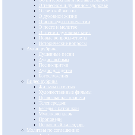
О телесном и душевном здоровье
О светской жизни
О духовной жизни
О исповеди и причастии
О посте и молитве
О чтении духовных книг
Новые вопросы-ответы
Исторические вопросы
Аудио рубрика
Душевные песни
Аудиоальбомы
Песни-притчи
Аудио для детей
Богослужения
Видео рубрика
Фильмы о святых
Художественные фильмы
Православная планета
Телепередачи
Беседы с батюшкой
Мульткалендарь
Проповеди
Церковный календарь
Молитвы по соглашению