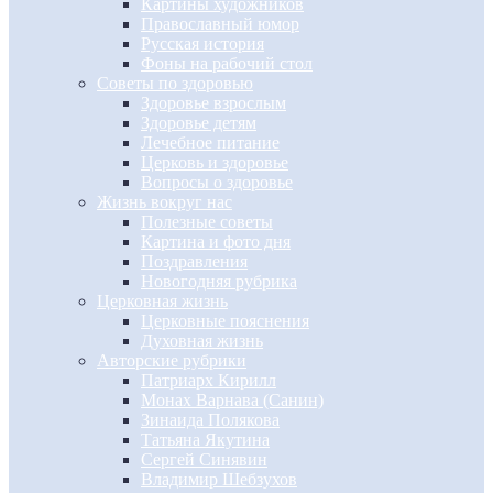
Картины художников
Православный юмор
Русская история
Фоны на рабочий стол
Советы по здоровью
Здоровье взрослым
Здоровье детям
Лечебное питание
Церковь и здоровье
Вопросы о здоровье
Жизнь вокруг нас
Полезные советы
Картина и фото дня
Поздравления
Новогодняя рубрика
Церковная жизнь
Церковные пояснения
Духовная жизнь
Авторские рубрики
Патриарх Кирилл
Монах Варнава (Санин)
Зинаида Полякова
Татьяна Якутина
Сергей Синявин
Владимир Шебзухов