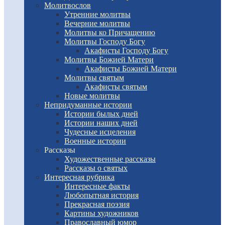
Молитвослов
Утренние молитвы
Вечерние молитвы
Молитвы ко Причащению
Молитвы Господу Богу
Акафисты Господу Богу
Молитвы Божией Матери
Акафисты Божией Матери
Молитвы святым
Акафисты святым
Новые молитвы
Непридуманные истории
Истории былых дней
Истории наших дней
Чудесные исцеления
Военные истории
Рассказы
Художественные рассказы
Рассказы о святых
Интересная рубрика
Интересные факты
Любопытная история
Прекрасная поэзия
Картины художников
Православный юмор