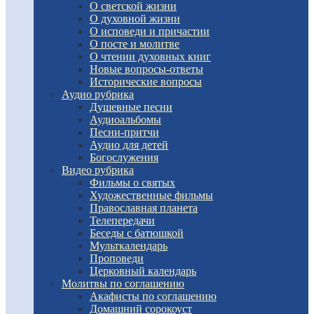
О светской жизни
О духовной жизни
О исповеди и причастии
О посте и молитве
О чтении духовных книг
Новые вопросы-ответы
Исторические вопросы
Аудио рубрика
Душевные песни
Аудиоальбомы
Песни-притчи
Аудио для детей
Богослужения
Видео рубрика
Фильмы о святых
Художественные фильмы
Православная планета
Телепередачи
Беседы с батюшкой
Мульткалендарь
Проповеди
Церковный календарь
Молитвы по соглашению
Акафисты по соглашению
Домашний сорокоуст