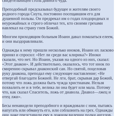
свидетельницей столь дивного чуда.
Преподобный предсказывал будущее и жителям своего
родного города Сиута, постоянно посещавшим его для
душевной пользы. Он предрекал им о годах плодородных и
неурожайных и строго обличал тех, кто своими грехами
навлекал на страну гнев Божий.
Многим приходящим больным Иоанн давал помазаться елеем,
и они выздоравливали.
Однажды к нему пришли несколько иноков, Иоанн их ласково
принял и спросил: «Нет ли среди вас клирика?» Иноки
сказали, что нет. Но Иоанн, указав на одного из них, сказал:
«Этот диакон». И действительно, оказалось, что тот инок по
смирению скрывал диаконский сан. Но святой, поцеловав
руку диакона, преподал ему следующее наставление; «Не
отвергай благодати Божией. Не лги, брат, скрывая дар Божий,
потому что ложь должна быть чужда христианам. Нельзя
похвалить ее и в тебе, велика ли она будет или мала. Потому
что, как сказал Спаситель, ложь от диавола. Диавол—лжец и
отец лжи».
Бесы ненавидели преподобного и враждовали с ним, пытаясь
напугать или обмануть его, или соблазнить на грех. Однажды
они даже представили ему в ложном видении полки ангелов,