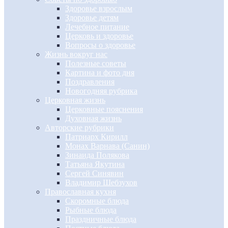
Здоровье взрослым
Здоровье детям
Лечебное питание
Церковь и здоровье
Вопросы о здоровье
Жизнь вокруг нас
Полезные советы
Картина и фото дня
Поздравления
Новогодняя рубрика
Церковная жизнь
Церковные пояснения
Духовная жизнь
Авторские рубрики
Патриарх Кирилл
Монах Варнава (Санин)
Зинаида Полякова
Татьяна Якутина
Сергей Синявин
Владимир Шебзухов
Православная кухня
Скоромные блюда
Рыбные блюда
Праздничные блюда