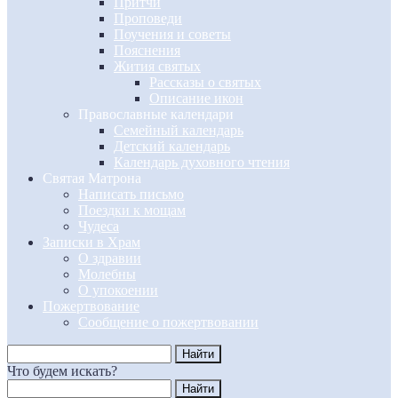
Притчи
Проповеди
Поучения и советы
Пояснения
Жития святых
Рассказы о святых
Описание икон
Православные календари
Семейный календарь
Детский календарь
Календарь духовного чтения
Святая Матрона
Написать письмо
Поездки к мощам
Чудеса
Записки в Храм
О здравии
Молебны
О упокоении
Пожертвование
Сообщение о пожертвовании
Что будем искать?