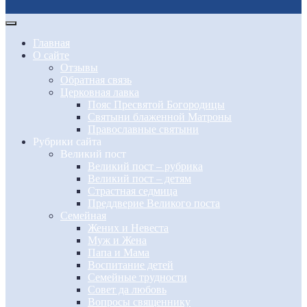
Главная
О сайте
Отзывы
Обратная связь
Церковная лавка
Пояс Пресвятой Богородицы
Святыни блаженной Матроны
Православные святыни
Рубрики сайта
Великий пост
Великий пост – рубрика
Великий пост – детям
Страстная седмица
Преддверие Великого поста
Семейная
Жених и Невеста
Муж и Жена
Папа и Мама
Воспитание детей
Семейные трудности
Совет да любовь
Вопросы священнику