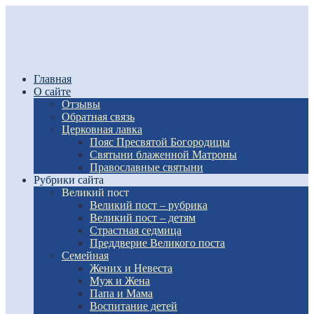
Главная
О сайте
Отзывы
Обратная связь
Церковная лавка
Пояс Пресвятой Богородицы
Святыни блаженной Матроны
Православные святыни
Рубрики сайта
Великий пост
Великий пост – рубрика
Великий пост – детям
Страстная седмица
Преддверие Великого поста
Семейная
Жених и Невеста
Муж и Жена
Папа и Мама
Воспитание детей