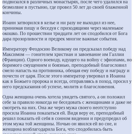
подвизался в различных монастырях, после чего удалился на
безмолвие в пустыню, где провел 50 лет до своей блаженной
кончины.
Иоанн затворился в келье и ни разу не выходил из нее,
принимая пищу и беседуя с приходящими через маленькое
окошко. По прошествии тридцати лет он сподобился от Бога
дара прозорливости и предрек многие важные события.
Императору Феодосию Великому он предсказал победу над
Максимом — гонителем христиан и завоевание им Галлии
(Франции). Одного воеводу, идущего на войну с эфиопами, но
боримого смущением и боязнью, преподобный благословил
смело напасть на противника, обещая ему победу и награду и
почести от царя. После этого император уверовал в Иоанна
как в Божьего пророка и всегда, отправляясь в поход, просил у
него предсказания об успехе, молитв и благословения.
Одна женщина очень хотела увидеть святого, а он положил
себе за правило никогда не беседовать с женщинами и даже не
смотреть на них. Она же через мужа своего неотступно
просила Иоанна показаться ей. Видя веру ее, преподобный
решил показать ей себя в сонном видении и предупредил об
этом мужа той женщины. Ночью он явился ей во сне, и
женщина возблагодарила Бога, что сподобилась быть