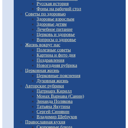
Русская история
Фоны на рабочий стол
Советы по здоровью
Здоровье взрослым
Здоровье детям
Лечебное питание
Церковь и здоровье
Вопросы о здоровье
Жизнь вокруг нас
Полезные советы
Картина и фото дня
Поздравления
Новогодняя рубрика
Церковная жизнь
Церковные пояснения
Духовная жизнь
Авторские рубрики
Патриарх Кирилл
Монах Варнава (Санин)
Зинаида Полякова
Татьяна Якутина
Сергей Синявин
Владимир Шебзухов
Православная кухня
Скоромные блюда