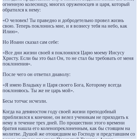
огненную колесницу, многих оруженосцев и царя, который
обратился к нему:
«О человек! Ты праведно и добродетельно провел жизнь
свою. Теперь поклонись мне, и я вознесу тебя на небо, как
Илию».
Но Иоанн сказал сам себе:
«Все дни жизни своей я поклонялся Царю моему Иисусу
Христу. Если бы это был Он, то не стал бы требовать от меня
поклонения».
После чего он ответил диаволу:
«Я имею Владыку и Царя своего Бога, Которому всегда
поклоняюсь. Ты же не царь мой».
Бесы тотчас исчезли.
Когда на девяностом году своей жизни преподобный
приблизился к кончине, он велел ученикам не приходить к
нему в течение трех дней. По прошествии этого времени
братия нашла его коленопреклоненным, как бы стоящим на
молитве. Душой же отошедшим ко Господу и представшим со