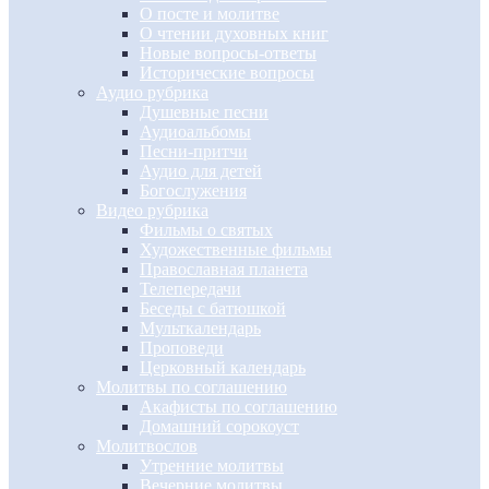
О посте и молитве
О чтении духовных книг
Новые вопросы-ответы
Исторические вопросы
Аудио рубрика
Душевные песни
Аудиоальбомы
Песни-притчи
Аудио для детей
Богослужения
Видео рубрика
Фильмы о святых
Художественные фильмы
Православная планета
Телепередачи
Беседы с батюшкой
Мульткалендарь
Проповеди
Церковный календарь
Молитвы по соглашению
Акафисты по соглашению
Домашний сорокоуст
Молитвослов
Утренние молитвы
Вечерние молитвы