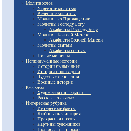
Молитвослов
Утренние молитвы
Вечерние молитвы
Молитвы ко Причащению
Молитвы Господу Богу
Акафисты Господу Богу
Молитвы Божией Матери
Акафисты Божией Матери
Молитвы святым
Акафисты святым
Новые молитвы
Непридуманные истории
Истории былых дней
Истории наших дней
Чудесные исцеления
Военные истории
Рассказы
Художественные рассказы
Рассказы о святых
Интересная рубрика
Интересные факты
Любопытная история
Прекрасная поэзия
Картины художников
Православный юмор