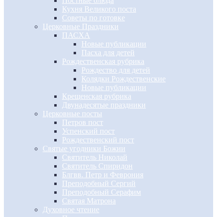
Постные блюда
Кухня Великого поста
Советы по готовке
Церковные Праздники
ПАСХА
Новые публикации
Пасха для детей
Рождественская рубрика
Рождество для детей
Колядки Рождественские
Новые публикации
Крещенская рубрика
Двунадесятые праздники
Церковные посты
Петров пост
Успенский пост
Рождественский пост
Святые угодники Божии
Святитель Николай
Святитель Спиридон
Блгвв. Петр и Феврония
Преподобный Сергий
Преподобный Серафим
Святая Матрона
Духовное чтение