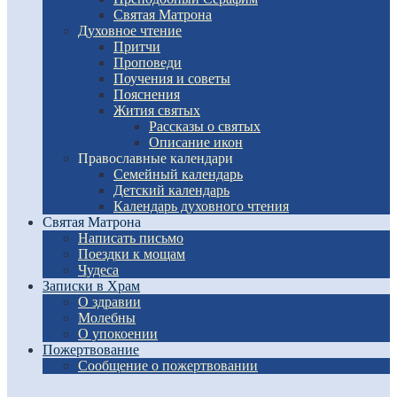
Святая Матрона
Духовное чтение
Притчи
Проповеди
Поучения и советы
Пояснения
Жития святых
Рассказы о святых
Описание икон
Православные календари
Семейный календарь
Детский календарь
Календарь духовного чтения
Святая Матрона
Написать письмо
Поездки к мощам
Чудеса
Записки в Храм
О здравии
Молебны
О упокоении
Пожертвование
Сообщение о пожертвовании