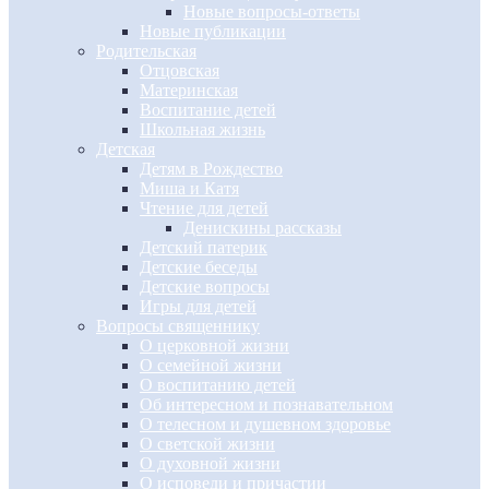
Новые вопросы-ответы
Новые публикации
Родительская
Отцовская
Материнская
Воспитание детей
Школьная жизнь
Детская
Детям в Рождество
Миша и Катя
Чтение для детей
Денискины рассказы
Детский патерик
Детские беседы
Детские вопросы
Игры для детей
Вопросы священнику
О церковной жизни
О семейной жизни
О воспитанию детей
Об интересном и познавательном
О телесном и душевном здоровье
О светской жизни
О духовной жизни
О исповеди и причастии