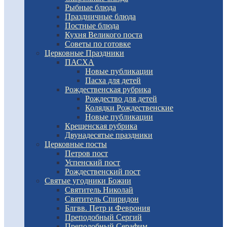
Рыбные блюда
Праздничные блюда
Постные блюда
Кухня Великого поста
Советы по готовке
Церковные Праздники
ПАСХА
Новые публикации
Пасха для детей
Рождественская рубрика
Рождество для детей
Колядки Рождественские
Новые публикации
Крещенская рубрика
Двунадесятые праздники
Церковные посты
Петров пост
Успенский пост
Рождественский пост
Святые угодники Божии
Святитель Николай
Святитель Спиридон
Блгвв. Петр и Феврония
Преподобный Сергий
Преподобный Серафим