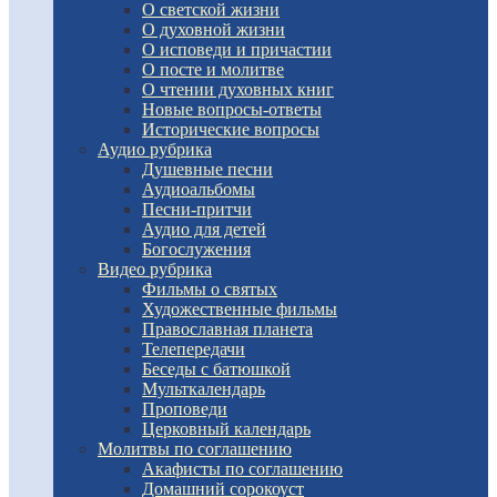
О светской жизни
О духовной жизни
О исповеди и причастии
О посте и молитве
О чтении духовных книг
Новые вопросы-ответы
Исторические вопросы
Аудио рубрика
Душевные песни
Аудиоальбомы
Песни-притчи
Аудио для детей
Богослужения
Видео рубрика
Фильмы о святых
Художественные фильмы
Православная планета
Телепередачи
Беседы с батюшкой
Мульткалендарь
Проповеди
Церковный календарь
Молитвы по соглашению
Акафисты по соглашению
Домашний сорокоуст