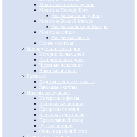
Молитвы ко Причащению
Молитвы Господу Богу
Акафисты Господу Богу
Молитвы Божией Матери
Акафисты Божией Матери
Молитвы святым
Акафисты святым
Новые молитвы
Непридуманные истории
Истории былых дней
Истории наших дней
Чудесные исцеления
Военные истории
Рассказы
Художественные рассказы
Рассказы о святых
Интересная рубрика
Интересные факты
Любопытная история
Прекрасная поэзия
Картины художников
Православный юмор
Русская история
Фоны на рабочий стол
Советы по здоровью