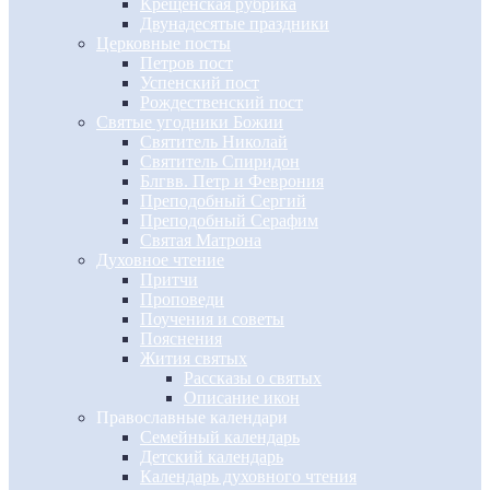
Крещенская рубрика
Двунадесятые праздники
Церковные посты
Петров пост
Успенский пост
Рождественский пост
Святые угодники Божии
Святитель Николай
Святитель Спиридон
Блгвв. Петр и Феврония
Преподобный Сергий
Преподобный Серафим
Святая Матрона
Духовное чтение
Притчи
Проповеди
Поучения и советы
Пояснения
Жития святых
Рассказы о святых
Описание икон
Православные календари
Семейный календарь
Детский календарь
Календарь духовного чтения