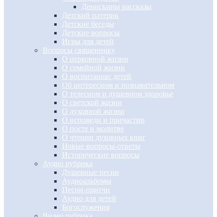
Денискины рассказы
Детский патерик
Детские беседы
Детские вопросы
Игры для детей
Вопросы священнику
О церковной жизни
О семейной жизни
О воспитанию детей
Об интересном и познавательном
О телесном и душевном здоровье
О светской жизни
О духовной жизни
О исповеди и причастии
О посте и молитве
О чтении духовных книг
Новые вопросы-ответы
Исторические вопросы
Аудио рубрика
Душевные песни
Аудиоальбомы
Песни-притчи
Аудио для детей
Богослужения
Видео рубрика