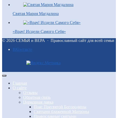
Святая Мария Магдалина
«Врач! Исцели Самого Себя»
©
2026
СЕМЬЯ и ВЕРА
·
Православный сайт для всей семьи
BКонтакте
Главная
О сайте
Отзывы
Обратная связь
Церковная лавка
Пояс Пресвятой Богородицы
Святыни блаженной Матроны
Православные святыни