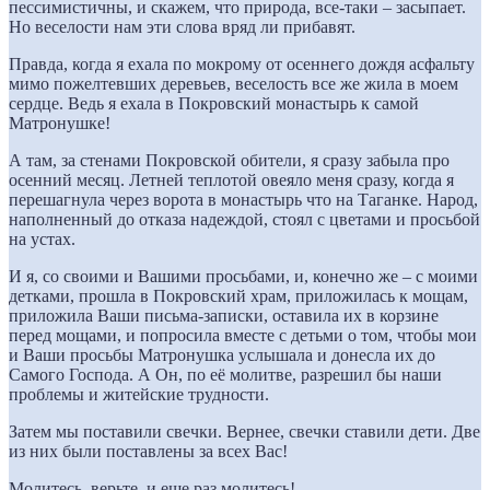
пессимистичны, и скажем, что природа, все-таки – засыпает.
Но веселости нам эти слова вряд ли прибавят.
Правда, когда я ехала по мокрому от осеннего дождя асфальту
мимо пожелтевших деревьев, веселость все же жила в моем
сердце. Ведь я ехала в Покровский монастырь к самой
Матронушке!
А там, за стенами Покровской обители, я сразу забыла про
осенний месяц. Летней теплотой овеяло меня сразу, когда я
перешагнула через ворота в монастырь что на Таганке. Народ,
наполненный до отказа надеждой, стоял с цветами и просьбой
на устах.
И я, со своими и Вашими просьбами, и, конечно же – с моими
детками, прошла в Покровский храм, приложилась к мощам,
приложила Ваши письма-записки, оставила их в корзине
перед мощами, и попросила вместе с детьми о том, чтобы мои
и Ваши просьбы Матронушка услышала и донесла их до
Самого Господа. А Он, по её молитве, разрешил бы наши
проблемы и житейские трудности.
Затем мы поставили свечки. Вернее, свечки ставили дети. Две
из них были поставлены за всех Вас!
Молитесь, верьте, и еще раз молитесь!