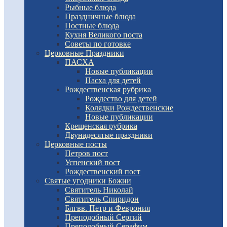
Рыбные блюда
Праздничные блюда
Постные блюда
Кухня Великого поста
Советы по готовке
Церковные Праздники
ПАСХА
Новые публикации
Пасха для детей
Рождественская рубрика
Рождество для детей
Колядки Рождественские
Новые публикации
Крещенская рубрика
Двунадесятые праздники
Церковные посты
Петров пост
Успенский пост
Рождественский пост
Святые угодники Божии
Святитель Николай
Святитель Спиридон
Блгвв. Петр и Феврония
Преподобный Сергий
Преподобный Серафим