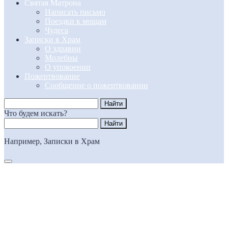
Святая Матрона
Написать письмо
Поездки к мощам
Чудеса
Записки в Храм
О здравии
Молебны
О упокоении
Пожертвование
Сообщение о пожертвовании
Что будем искать?
Например,
Записки в Храм