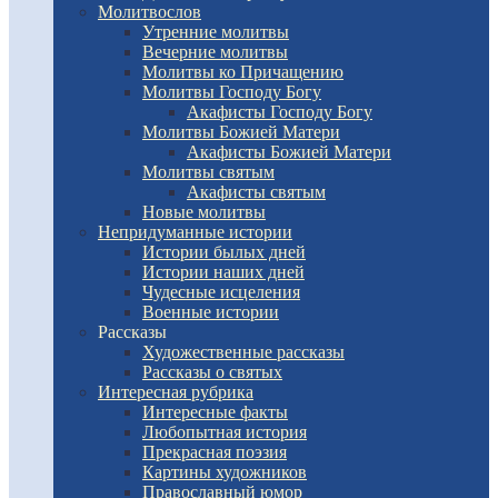
Молитвослов
Утренние молитвы
Вечерние молитвы
Молитвы ко Причащению
Молитвы Господу Богу
Акафисты Господу Богу
Молитвы Божией Матери
Акафисты Божией Матери
Молитвы святым
Акафисты святым
Новые молитвы
Непридуманные истории
Истории былых дней
Истории наших дней
Чудесные исцеления
Военные истории
Рассказы
Художественные рассказы
Рассказы о святых
Интересная рубрика
Интересные факты
Любопытная история
Прекрасная поэзия
Картины художников
Православный юмор