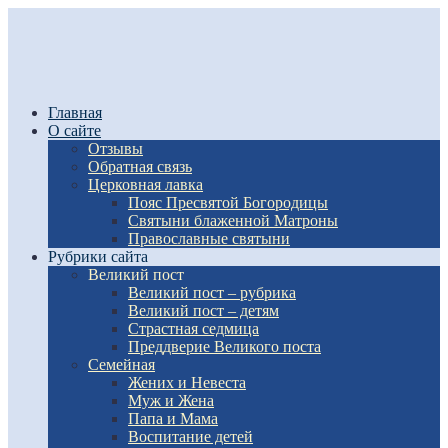
Главная
О сайте
Отзывы
Обратная связь
Церковная лавка
Пояс Пресвятой Богородицы
Святыни блаженной Матроны
Православные святыни
Рубрики сайта
Великий пост
Великий пост – рубрика
Великий пост – детям
Страстная седмица
Преддверие Великого поста
Семейная
Жених и Невеста
Муж и Жена
Папа и Мама
Воспитание детей