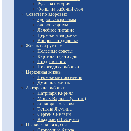
Русская история
Фоны на рабочий стол
Советы по здоровью
Здоровье взрослым
Здоровье детям
Лечебное питание
Церковь и здоровье
Вопросы о здоровье
Жизнь вокруг нас
Полезные советы
Картина и фото дня
Поздравления
Новогодняя рубрика
Церковная жизнь
Церковные пояснения
Духовная жизнь
Авторские рубрики
Патриарх Кирилл
Монах Варнава (Санин)
Зинаида Полякова
Татьяна Якутина
Сергей Синявин
Владимир Шебзухов
Православная кухня
Скоромные блюда