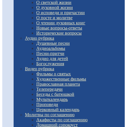
О светской жизни
О духовной жизни
О исповеди и причастии
О посте и молитве
О чтении духовных книг
Новые вопросы-ответы
Исторические вопросы
Аудио рубрика
Душевные песни
Аудиоальбомы
Песни-притчи
Аудио для детей
Богослужения
Видео рубрика
Фильмы о святых
Художественные фильмы
Православная планета
Телепередачи
Беседы с батюшкой
Мульткалендарь
Проповеди
Церковный календарь
Молитвы по соглашению
Акафисты по соглашению
Домашний сорокоуст