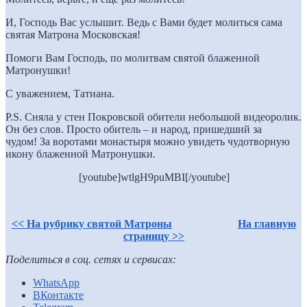
И, Господь Вас услышит. Ведь с Вами будет молиться сама
святая Матрона Московская!
Помоги Вам Господь, по молитвам святой блаженной
Матронушки!
С уважением, Татиана.
P.S. Сняла у стен Покровской обители небольшой видеоролик.
Он без слов. Просто обитель – и народ, пришедший за
чудом! За воротами монастыря можно увидеть чудотворную
икону блаженной Матронушки.
[youtube]wtlgH9puMBI[/youtube]
<< На рубрику святой Матроны
На главную
страницу >>
Поделиться в соц. сетях и сервисах:
WhatsApp
ВКонтакте