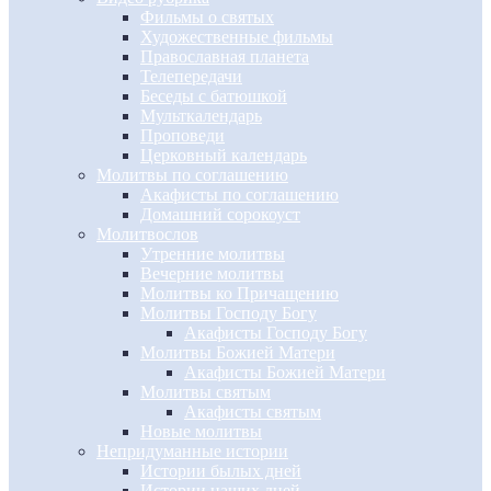
Фильмы о святых
Художественные фильмы
Православная планета
Телепередачи
Беседы с батюшкой
Мульткалендарь
Проповеди
Церковный календарь
Молитвы по соглашению
Акафисты по соглашению
Домашний сорокоуст
Молитвослов
Утренние молитвы
Вечерние молитвы
Молитвы ко Причащению
Молитвы Господу Богу
Акафисты Господу Богу
Молитвы Божией Матери
Акафисты Божией Матери
Молитвы святым
Акафисты святым
Новые молитвы
Непридуманные истории
Истории былых дней
Истории наших дней