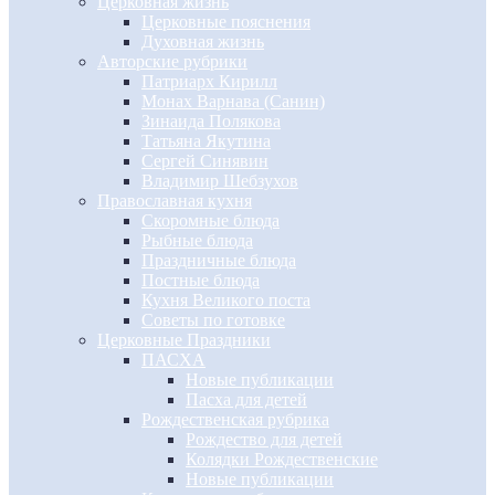
Церковная жизнь
Церковные пояснения
Духовная жизнь
Авторские рубрики
Патриарх Кирилл
Монах Варнава (Санин)
Зинаида Полякова
Татьяна Якутина
Сергей Синявин
Владимир Шебзухов
Православная кухня
Скоромные блюда
Рыбные блюда
Праздничные блюда
Постные блюда
Кухня Великого поста
Советы по готовке
Церковные Праздники
ПАСХА
Новые публикации
Пасха для детей
Рождественская рубрика
Рождество для детей
Колядки Рождественские
Новые публикации