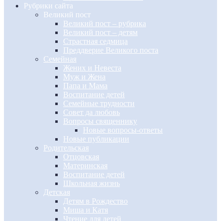
Рубрики сайта
Великий пост
Великий пост – рубрика
Великий пост – детям
Страстная седмица
Преддверие Великого поста
Семейная
Жених и Невеста
Муж и Жена
Папа и Мама
Воспитание детей
Семейные трудности
Совет да любовь
Вопросы священнику
Новые вопросы-ответы
Новые публикации
Родительская
Отцовская
Материнская
Воспитание детей
Школьная жизнь
Детская
Детям в Рождество
Миша и Катя
Чтение для детей