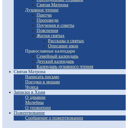
Святая Матрона
Духовное чтение
Притчи
Проповеди
Поучения и советы
Пояснения
Жития святых
Рассказы о святых
Описание икон
Православные календари
Семейный календарь
Детский календарь
Календарь духовного чтения
Святая Матрона
Написать письмо
Поездки к мощам
Чудеса
Записки в Храм
О здравии
Молебны
О упокоении
Пожертвование
Сообщение о пожертвовании