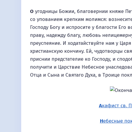
О
угодницы Божии, благовернии княже Пет
со упованием крепким молимся: вознесите
Господу Богу и испросите у благости Его 
праву, надежду благу, любовь нелицемерн
преуспеяние. И ходатайствуйте нам у Цар
христианскую кончину. Ей, чудотворцы свя
приснии предстателие ко Господу, и спо
получити и Царствие Небесное унаследов
Отца и Сына и Святаго Духа, в Троице пок
А
кафист св. 
Н
ебесные по