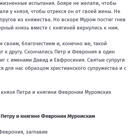
 жизненные испытания. Бояре не желали, чтобы
ли у князя, чтобы отрекся он от своей жены. Не
пругов из княжества. Но вскоре Муром постиг гнев
рный князь вместе с княгиней вернулись к ним.
 своим, благочестием и, конечно же, такой
 к другу. Скончались Петр и Феврония в один
иг с именами Давид и Евфросиния. Святые супруги
ся для нас образцом христианского супружества и с
х князя Петра и княгини Февронии Муромских
 Петру и княгине Февронии Муромским