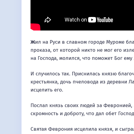
Ж
ил на Руси в славном городе Муроме бла
проказа, от которой никто не мог его изл
на Господа, молился, что поможет Бог ему
И случилось так. Приснилась князю благо
крестьянка, дочь пчеловода из деревни Л
исцелить его.
Послал князь своих людей за Февронией, а
скромность и доброту, что дал обет Госпо
Святая Феврония исцелила князя, и сыграл