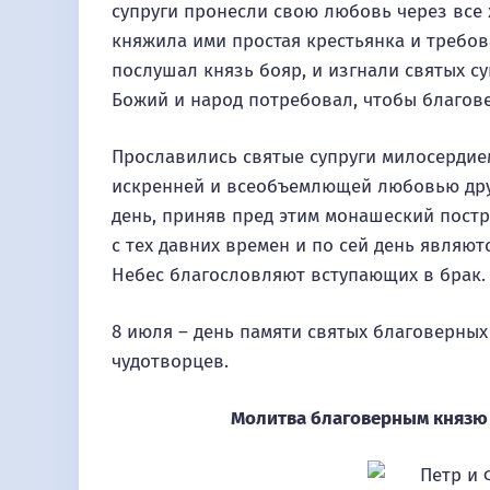
супруги пронесли свою любовь через все
княжила ими простая крестьянка и требова
послушал князь бояр, и изгнали святых су
Божий и народ потребовал, чтобы благове
Прославились святые супруги милосердием
искренней и всеобъемлющей любовью друг
день, приняв пред этим монашеский постр
с тех давних времен и по сей день являют
Небес благословляют вступающих в брак.
8 июля – день памяти святых благоверны
чудотворцев.
Молитва благоверным князю