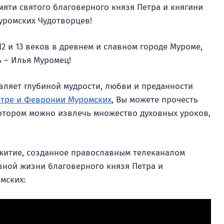
яти святого благоверного князя Петра и княгини
уромских Чудотворцев!
2 и 13 веков в древнем и славном городе Муроме,
ь – Илья Муромец!
вляет глубиной мудрости, любви и преданности
етре и Февронии Муромских
, Вы можете прочесть
котором можно извлечь множество духовных уроков,
житие, созданное православным телеканалом
авной жизни благоверного князя Петра и
мских: