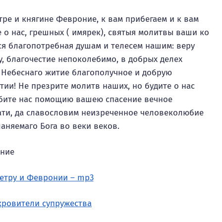
ре и княгине Февроние, к вам прибегаем и к вам
 о нас, грешных ( имярек), святыя молитвы ваши ко
вся благопотребная душам и телесем нашим: веру
у, благочестие непоколебимо, в добрых делех
я Небеснаго житие благополучное и добрую
тии! Не презрите молитв наших, но будите о нас
добите нас помощию вашею спасение вечное
ати, да славословим неизреченное человеколюбие
ланяемаго Бога во веки веков.
Петру и Февронии – mp3
кровители супружества