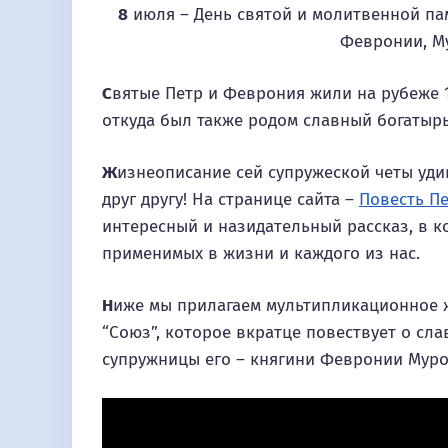
8
июля – День святой и молитвенной пам
Февронии, М
С
вятые Петр и Феврония жили на рубеже 1
откуда был также родом славный богатыр
Ж
изнеописание сей супружеской четы уди
друг другу! На странице сайта –
Повесть П
интересный и назидательный рассказ, в 
применимых в жизни и каждого из нас.
Н
иже мы прилагаем мультипликационное 
“Союз”, которое вкратце повествует о сл
супружницы его – княгини Февронии Муро