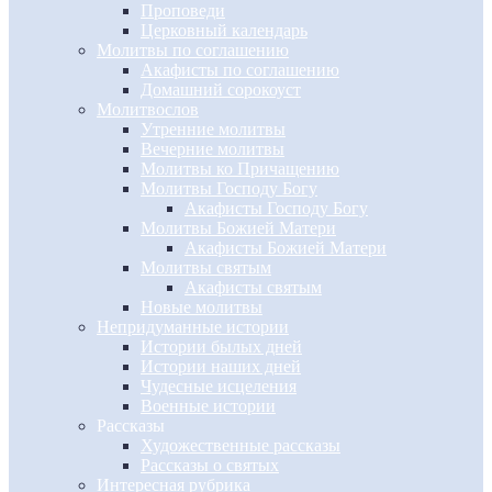
Проповеди
Церковный календарь
Молитвы по соглашению
Акафисты по соглашению
Домашний сорокоуст
Молитвослов
Утренние молитвы
Вечерние молитвы
Молитвы ко Причащению
Молитвы Господу Богу
Акафисты Господу Богу
Молитвы Божией Матери
Акафисты Божией Матери
Молитвы святым
Акафисты святым
Новые молитвы
Непридуманные истории
Истории былых дней
Истории наших дней
Чудесные исцеления
Военные истории
Рассказы
Художественные рассказы
Рассказы о святых
Интересная рубрика