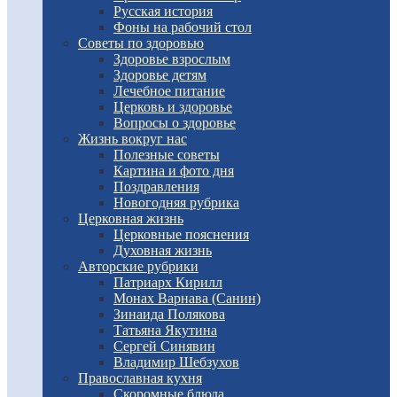
Русская история
Фоны на рабочий стол
Советы по здоровью
Здоровье взрослым
Здоровье детям
Лечебное питание
Церковь и здоровье
Вопросы о здоровье
Жизнь вокруг нас
Полезные советы
Картина и фото дня
Поздравления
Новогодняя рубрика
Церковная жизнь
Церковные пояснения
Духовная жизнь
Авторские рубрики
Патриарх Кирилл
Монах Варнава (Санин)
Зинаида Полякова
Татьяна Якутина
Сергей Синявин
Владимир Шебзухов
Православная кухня
Скоромные блюда