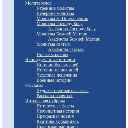
Молитвослов
Утренние молитвы
Вечерние молитвы
Молитвы ко Причащению
Молитвы Господу Богу
Акафисты Господу Богу
Молитвы Божией Матери
Акафисты Божией Матери
Молитвы святым
Акафисты святым
Новые молитвы
Непридуманные истории
Истории былых дней
Истории наших дней
Чудесные исцеления
Военные истории
Рассказы
Художественные рассказы
Рассказы о святых
Интересная рубрика
Интересные факты
Любопытная история
Прекрасная поэзия
Картины художников
Православный юмор