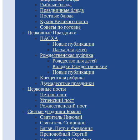
Рыбные блюда
Праздничные блюда
Постные блюда
Кухня Великого поста
Советы по готовке
Церковные Праздники
ПАСХА
Новые публикации
Пасха для детей
Рождественская рубрика
Рождество для детей
Колядки Рождественские
Новые публикации
Крещенская рубрика
Двунадесятые праздники
Церковные посты
Петров пост
Успенский пост
Рождественский пост
Святые угодники Божии
Святитель Николай
Святитель Спиридон
Блгвв. Петр и Феврония
Преподобный Сергий
Преподобный Серафим