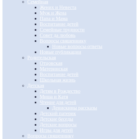
Семейная
Жених и Невеста
Муж и Жена
Папа и Мама
Воспитание детей
Семейные трудности
Совет да любовь
Вопросы священнику
Новые вопросы-ответы
Новые публикации
Родительская
Отцовская
Материнская
Воспитание детей
Школьная жизнь
Детская
Детям в Рождество
Миша и Катя
Чтение для детей
Денискины рассказы
Детский патерик
Детские беседы
Детские вопросы
Игры для детей
Вопросы священнику