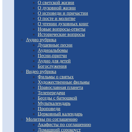
О светской жизни
О духовной жизни
О исповеди и причастии
О посте и молитве
О чтении духовных книг
Новые вопросы-ответы
Исторические вопросы
Аудио рубрика
Душевные песни
Аудиоальбомы
Песни-притчи
Аудио для детей
Богослужения
Видео рубрика
Фильмы о святых
Художественные фильмы
Православная планета
Телепередачи
Беседы с батюшкой
Мульткалендарь
Проповеди
Церковный календарь
Молитвы по соглашению
Акафисты по соглашению
Домашний сорокоуст