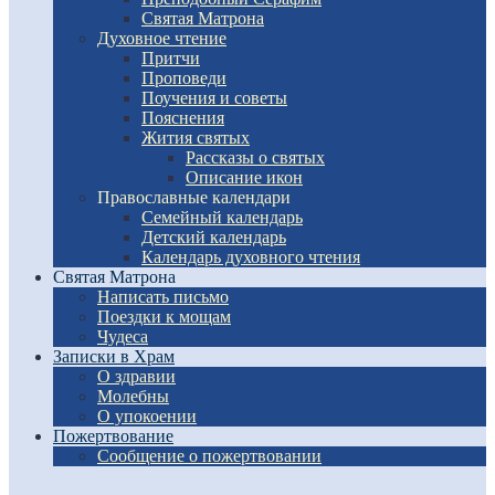
Святая Матрона
Духовное чтение
Притчи
Проповеди
Поучения и советы
Пояснения
Жития святых
Рассказы о святых
Описание икон
Православные календари
Семейный календарь
Детский календарь
Календарь духовного чтения
Святая Матрона
Написать письмо
Поездки к мощам
Чудеса
Записки в Храм
О здравии
Молебны
О упокоении
Пожертвование
Сообщение о пожертвовании