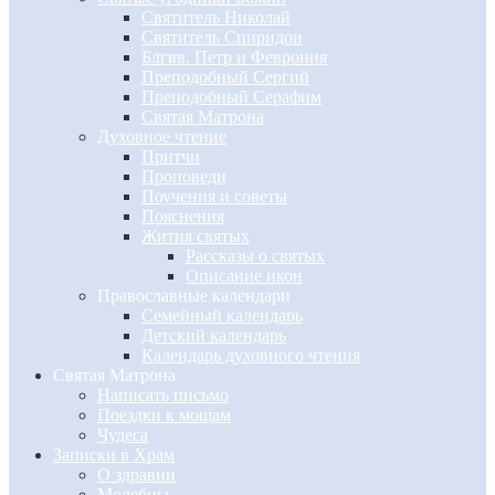
Святитель Николай
Святитель Спиридон
Блгвв. Петр и Феврония
Преподобный Сергий
Преподобный Серафим
Святая Матрона
Духовное чтение
Притчи
Проповеди
Поучения и советы
Пояснения
Жития святых
Рассказы о святых
Описание икон
Православные календари
Семейный календарь
Детский календарь
Календарь духовного чтения
Святая Матрона
Написать письмо
Поездки к мощам
Чудеса
Записки в Храм
О здравии
Молебны