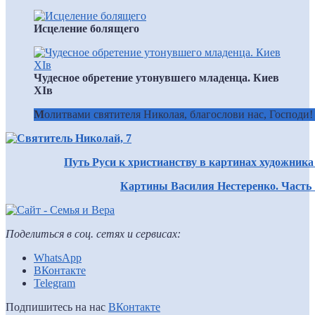
Исцеление болящего
Чудесное обретение утонувшего младенца. Киев
ХIв
М
олитвами святителя Николая, благослови нас, Господи!
Путь Руси к христианству в картинах художник
Картины Василия Нестеренко. Часть 
Поделиться в соц. сетях и сервисах:
WhatsApp
ВКонтакте
Telegram
Подпишитесь на нас
ВКонтакте