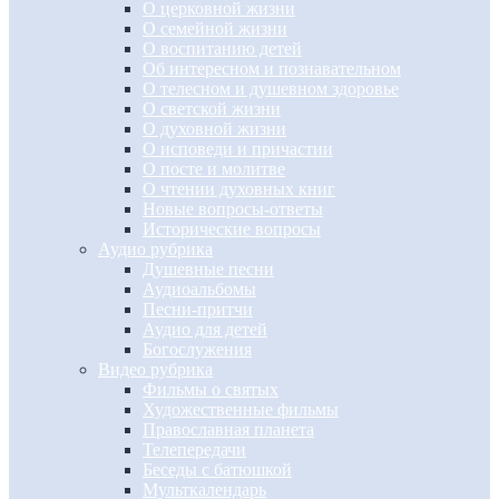
О церковной жизни
О семейной жизни
О воспитанию детей
Об интересном и познавательном
О телесном и душевном здоровье
О светской жизни
О духовной жизни
О исповеди и причастии
О посте и молитве
О чтении духовных книг
Новые вопросы-ответы
Исторические вопросы
Аудио рубрика
Душевные песни
Аудиоальбомы
Песни-притчи
Аудио для детей
Богослужения
Видео рубрика
Фильмы о святых
Художественные фильмы
Православная планета
Телепередачи
Беседы с батюшкой
Мульткалендарь