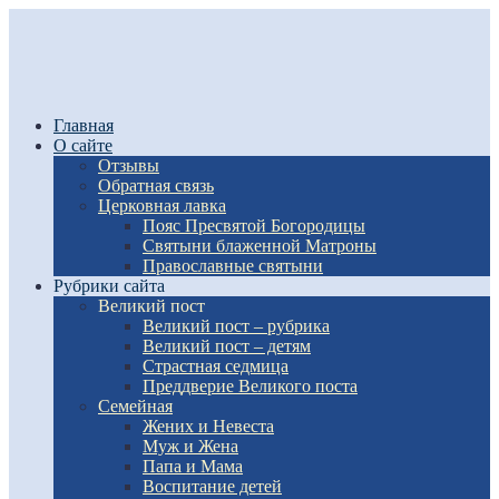
Главная
О сайте
Отзывы
Обратная связь
Церковная лавка
Пояс Пресвятой Богородицы
Святыни блаженной Матроны
Православные святыни
Рубрики сайта
Великий пост
Великий пост – рубрика
Великий пост – детям
Страстная седмица
Преддверие Великого поста
Семейная
Жених и Невеста
Муж и Жена
Папа и Мама
Воспитание детей