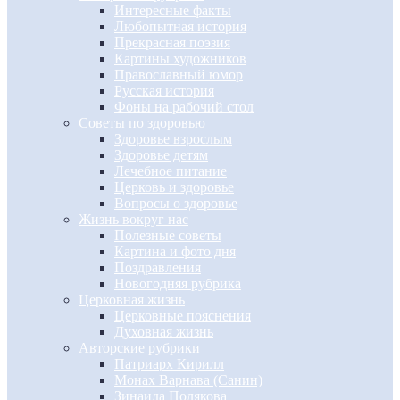
Интересные факты
Любопытная история
Прекрасная поэзия
Картины художников
Православный юмор
Русская история
Фоны на рабочий стол
Советы по здоровью
Здоровье взрослым
Здоровье детям
Лечебное питание
Церковь и здоровье
Вопросы о здоровье
Жизнь вокруг нас
Полезные советы
Картина и фото дня
Поздравления
Новогодняя рубрика
Церковная жизнь
Церковные пояснения
Духовная жизнь
Авторские рубрики
Патриарх Кирилл
Монах Варнава (Санин)
Зинаида Полякова