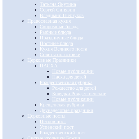
Татьяна Якутина
Сергей Синявин
Владимир Шебзухов
Православная кухня
Скоромные блюда
Рыбные блюда
Праздничные блюда
Постные блюда
Кухня Великого поста
Советы по готовке
Церковные Праздники
ПАСХА
Новые публикации
Пасха для детей
Рождественская рубрика
Рождество для детей
Колядки Рождественские
Новые публикации
Крещенская рубрика
Двунадесятые праздники
Церковные посты
Петров пост
Успенский пост
Рождественский пост
Святые угодники Божии