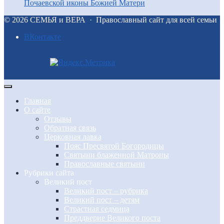
Почаевской иконы Божией Матери
©
2026
СЕМЬЯ и ВЕРА
·
Православный сайт для всей семьи
BКонтакте
Главная
О сайте
Отзывы
Обратная связь
Церковная лавка
Пояс Пресвятой Богородицы
Святыни блаженной Матроны
Православные святыни
Рубрики сайта
Великий пост
Великий пост – рубрика
Великий пост – детям
Страстная седмица
Преддверие Великого поста