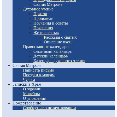
Святая Матрона
Духовное чтение
Притчи
Проповеди
Поучения и советы
Пояснения
Жития святых
Рассказы о святых
Описание икон
Православные календари
Семейный календарь
Детский календарь
Календарь духовного чтения
Святая Матрона
Написать письмо
Поездки к мощам
Чудеса
Записки в Храм
О здравии
Молебны
О упокоении
Пожертвование
Сообщение о пожертвовании