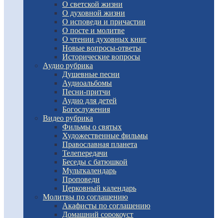
О светской жизни
О духовной жизни
О исповеди и причастии
О посте и молитве
О чтении духовных книг
Новые вопросы-ответы
Исторические вопросы
Аудио рубрика
Душевные песни
Аудиоальбомы
Песни-притчи
Аудио для детей
Богослужения
Видео рубрика
Фильмы о святых
Художественные фильмы
Православная планета
Телепередачи
Беседы с батюшкой
Мульткалендарь
Проповеди
Церковный календарь
Молитвы по соглашению
Акафисты по соглашению
Домашний сорокоуст