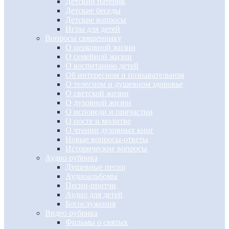
Детский патерик
Детские беседы
Детские вопросы
Игры для детей
Вопросы священнику
О церковной жизни
О семейной жизни
О воспитанию детей
Об интересном и познавательном
О телесном и душевном здоровье
О светской жизни
О духовной жизни
О исповеди и причастии
О посте и молитве
О чтении духовных книг
Новые вопросы-ответы
Исторические вопросы
Аудио рубрика
Душевные песни
Аудиоальбомы
Песни-притчи
Аудио для детей
Богослужения
Видео рубрика
Фильмы о святых