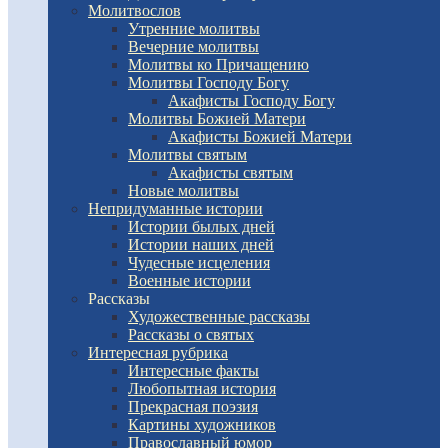
Молитвослов
Утренние молитвы
Вечерние молитвы
Молитвы ко Причащению
Молитвы Господу Богу
Акафисты Господу Богу
Молитвы Божией Матери
Акафисты Божией Матери
Молитвы святым
Акафисты святым
Новые молитвы
Непридуманные истории
Истории былых дней
Истории наших дней
Чудесные исцеления
Военные истории
Рассказы
Художественные рассказы
Рассказы о святых
Интересная рубрика
Интересные факты
Любопытная история
Прекрасная поэзия
Картины художников
Православный юмор