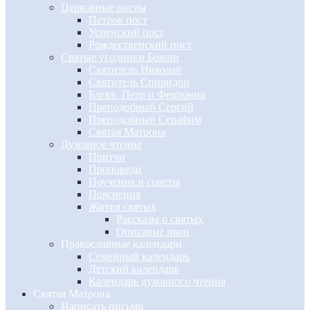
Церковные посты
Петров пост
Успенский пост
Рождественский пост
Святые угодники Божии
Святитель Николай
Святитель Спиридон
Блгвв. Петр и Феврония
Преподобный Сергий
Преподобный Серафим
Святая Матрона
Духовное чтение
Притчи
Проповеди
Поучения и советы
Пояснения
Жития святых
Рассказы о святых
Описание икон
Православные календари
Семейный календарь
Детский календарь
Календарь духовного чтения
Святая Матрона
Написать письмо