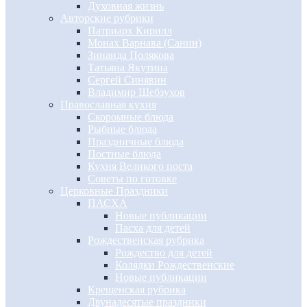
Духовная жизнь
Авторские рубрики
Патриарх Кирилл
Монах Варнава (Санин)
Зинаида Полякова
Татьяна Якутина
Сергей Синявин
Владимир Шебзухов
Православная кухня
Скоромные блюда
Рыбные блюда
Праздничные блюда
Постные блюда
Кухня Великого поста
Советы по готовке
Церковные Праздники
ПАСХА
Новые публикации
Пасха для детей
Рождественская рубрика
Рождество для детей
Колядки Рождественские
Новые публикации
Крещенская рубрика
Двунадесятые праздники