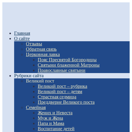
Главная
О сайте
Отзывы
Обратная связь
Церковная лавка
Пояс Пресвятой Богородицы
Святыни блаженной Матроны
Православные святыни
Рубрики сайта
Великий пост
Великий пост – рубрика
Великий пост – детям
Страстная седмица
Преддверие Великого поста
Семейная
Жених и Невеста
Муж и Жена
Папа и Мама
Воспитание детей