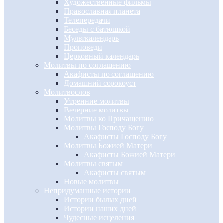
Художественные фильмы
Православная планета
Телепередачи
Беседы с батюшкой
Мульткалендарь
Проповеди
Церковный календарь
Молитвы по соглашению
Акафисты по соглашению
Домашний сорокоуст
Молитвослов
Утренние молитвы
Вечерние молитвы
Молитвы ко Причащению
Молитвы Господу Богу
Акафисты Господу Богу
Молитвы Божией Матери
Акафисты Божией Матери
Молитвы святым
Акафисты святым
Новые молитвы
Непридуманные истории
Истории былых дней
Истории наших дней
Чудесные исцеления