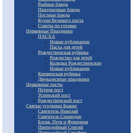
Рыбные блюда
Праздничные блюда
Постные блюда
Кухня Великого поста
Советы по готовке
Церковные Праздники
ПАСХА
Новые публикации
Пасха для детей
Рождественская рубрика
Рождество для детей
Колядки Рождественские
Новые публикации
Крещенская рубрика
Двунадесятые праздники
Церковные посты
Петров пост
Успенский пост
Рождественский пост
Святые угодники Божии
Святитель Николай
Святитель Спиридон
Блгвв. Петр и Феврония
Преподобный Сергий
Преподобный Серафим