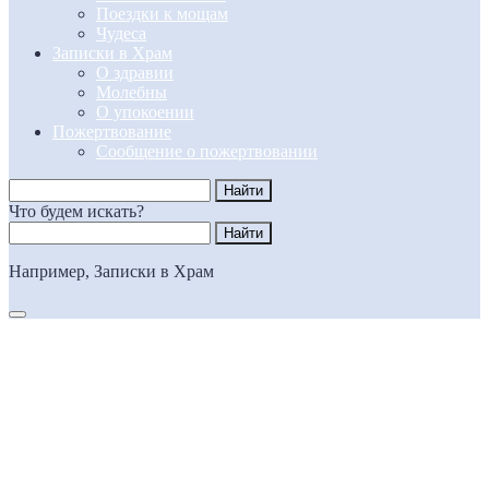
Поездки к мощам
Чудеса
Записки в Храм
О здравии
Молебны
О упокоении
Пожертвование
Сообщение о пожертвовании
Что будем искать?
Например,
Записки в Храм