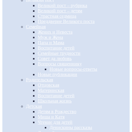
Великий пост
Великий пост – рубрика
Великий пост – детям
Страстная седмица
Преддверие Великого поста
Семейная
Жених и Невеста
Муж и Жена
Папа и Мама
Воспитание детей
Семейные трудности
Совет да любовь
Вопросы священнику
Новые вопросы-ответы
Новые публикации
Родительская
Отцовская
Материнская
Воспитание детей
Школьная жизнь
Детская
Детям в Рождество
Миша и Катя
Чтение для детей
Денискины рассказы