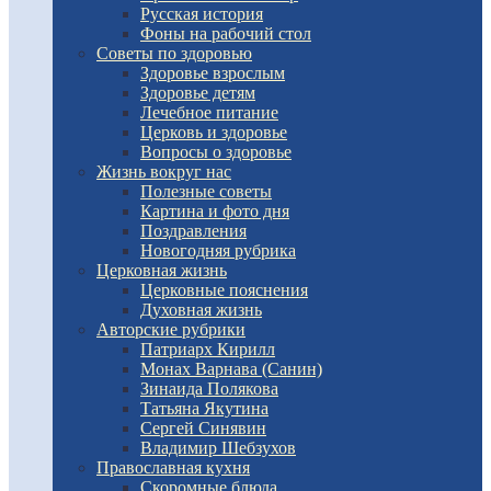
Русская история
Фоны на рабочий стол
Советы по здоровью
Здоровье взрослым
Здоровье детям
Лечебное питание
Церковь и здоровье
Вопросы о здоровье
Жизнь вокруг нас
Полезные советы
Картина и фото дня
Поздравления
Новогодняя рубрика
Церковная жизнь
Церковные пояснения
Духовная жизнь
Авторские рубрики
Патриарх Кирилл
Монах Варнава (Санин)
Зинаида Полякова
Татьяна Якутина
Сергей Синявин
Владимир Шебзухов
Православная кухня
Скоромные блюда