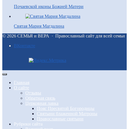
Почаевской иконы Божией Матери
Святая Мария Магдалина
©
2026
СЕМЬЯ и ВЕРА
·
Православный сайт для всей семьи
BКонтакте
Главная
О сайте
Отзывы
Обратная связь
Церковная лавка
Пояс Пресвятой Богородицы
Святыни блаженной Матроны
Православные святыни
Рубрики сайта