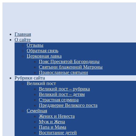
Главная
О сайте
Отзывы
Обратная связь
Церковная лавка
Пояс Пресвятой Богородицы
Святыни блаженной Матроны
Православные святыни
Рубрики сайта
Великий пост
Великий пост – рубрика
Великий пост – детям
Страстная седмица
Преддверие Великого поста
Семейная
Жених и Невеста
Муж и Жена
Папа и Мама
Воспитание детей