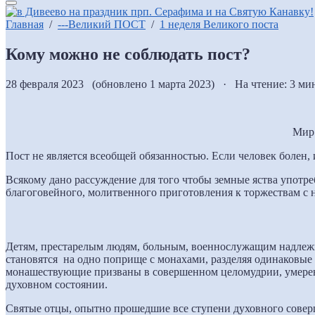
Главная
/
---Великий ПОСТ
/
1 неделя Великого поста
Кому можно не соблюдать пост?
28 февраля 2023 (обновлено 1 марта 2023) · На чтение: 3 ми
Мир 
Пост не является всеобщей обязанностью. Если человек болен, 
Всякому дано рассуждение для того чтобы земные яства употре
благоговейного, молитвенного приготовления к торжествам с 
Детям, престарелым людям, больным, военнослужащим надлежит
становятся на одно поприще с монахами, разделяя одинаковые
монашествующие призваны в совершенном целомудрии, умеренн
духовном состоянии.
Святые отцы, опытно прошедшие все ступени духовного соверш