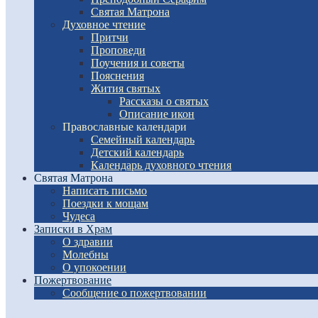
Святая Матрона
Духовное чтение
Притчи
Проповеди
Поучения и советы
Пояснения
Жития святых
Рассказы о святых
Описание икон
Православные календари
Семейный календарь
Детский календарь
Календарь духовного чтения
Святая Матрона
Написать письмо
Поездки к мощам
Чудеса
Записки в Храм
О здравии
Молебны
О упокоении
Пожертвование
Сообщение о пожертвовании