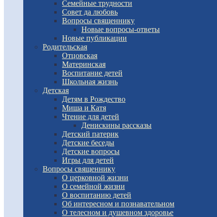
Семейные трудности
Совет да любовь
Вопросы священнику
Новые вопросы-ответы
Новые публикации
Родительская
Отцовская
Материнская
Воспитание детей
Школьная жизнь
Детская
Детям в Рождество
Миша и Катя
Чтение для детей
Денискины рассказы
Детский патерик
Детские беседы
Детские вопросы
Игры для детей
Вопросы священнику
О церковной жизни
О семейной жизни
О воспитанию детей
Об интересном и познавательном
О телесном и душевном здоровье