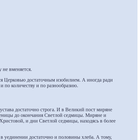
у не вменяется.
ется Церковью достаточным изобилием. А иногда ради
и по количеству и по разнообразию.
става достаточно строга. И в Великий пост миряне
сленицы до окончания Светлой седмицы. Миряне и
ристовой, и дни Светлой седмицы, находясь в более
в уединении достаточно и половины хлеба. А тому,