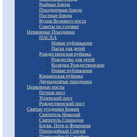
Рыбные блюда
Праздничные блюда
Постные блюда
Кухня Великого поста
Советы по готовке
Церковные Праздники
ПАСХА
Новые публикации
Пасха для детей
Рождественская рубрика
Рождество для детей
Колядки Рождественские
Новые публикации
Крещенская рубрика
Двунадесятые праздники
Церковные посты
Петров пост
Успенский пост
Рождественский пост
Святые угодники Божии
Святитель Николай
Святитель Спиридон
Блгвв. Петр и Феврония
Преподобный Сергий
Преподобный Серафим