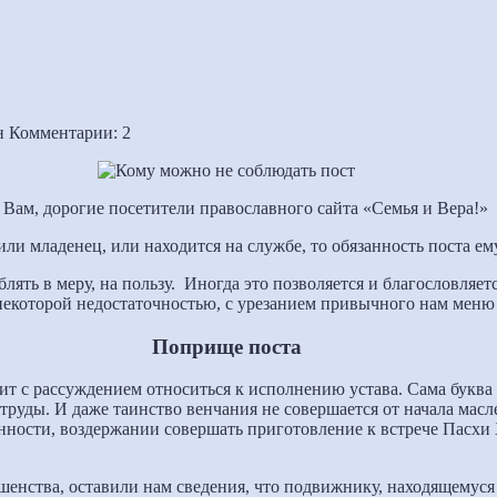
н
Комментарии: 2
Вам, дорогие посетители православного сайта «Семья и Вера!»
или младенец, или находится на службе, то обязанность поста ем
блять в меру, на пользу. Иногда это позволяется и благословля
некоторой недостаточностью, с урезанием привычного нам меню 
Поприще поста
 с рассуждением относиться к исполнению устава. Сама буква у
 труды. И даже таинство венчания не совершается от начала ма
ости, воздержании совершать приготовление к встрече Пасхи Х
енства, оставили нам сведения, что подвижнику, находящемуся 