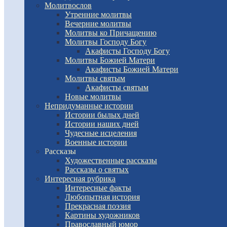
Молитвослов
Утренние молитвы
Вечерние молитвы
Молитвы ко Причащению
Молитвы Господу Богу
Акафисты Господу Богу
Молитвы Божией Матери
Акафисты Божией Матери
Молитвы святым
Акафисты святым
Новые молитвы
Непридуманные истории
Истории былых дней
Истории наших дней
Чудесные исцеления
Военные истории
Рассказы
Художественные рассказы
Рассказы о святых
Интересная рубрика
Интересные факты
Любопытная история
Прекрасная поэзия
Картины художников
Православный юмор