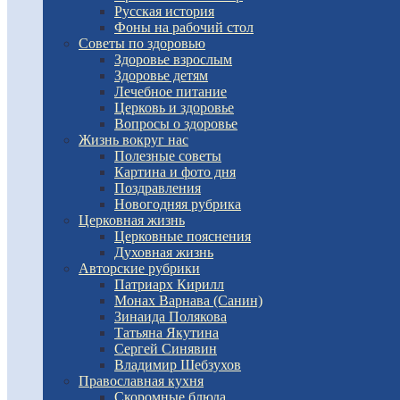
Русская история
Фоны на рабочий стол
Советы по здоровью
Здоровье взрослым
Здоровье детям
Лечебное питание
Церковь и здоровье
Вопросы о здоровье
Жизнь вокруг нас
Полезные советы
Картина и фото дня
Поздравления
Новогодняя рубрика
Церковная жизнь
Церковные пояснения
Духовная жизнь
Авторские рубрики
Патриарх Кирилл
Монах Варнава (Санин)
Зинаида Полякова
Татьяна Якутина
Сергей Синявин
Владимир Шебзухов
Православная кухня
Скоромные блюда