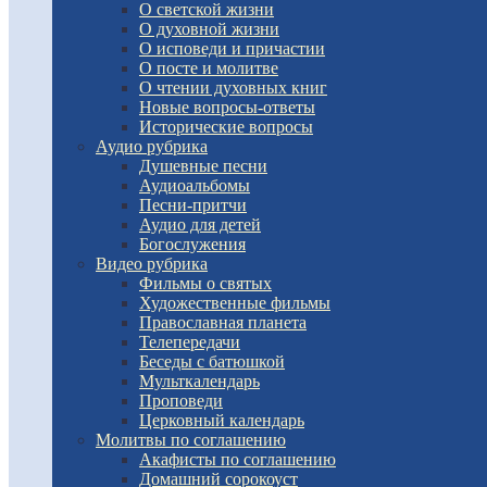
О светской жизни
О духовной жизни
О исповеди и причастии
О посте и молитве
О чтении духовных книг
Новые вопросы-ответы
Исторические вопросы
Аудио рубрика
Душевные песни
Аудиоальбомы
Песни-притчи
Аудио для детей
Богослужения
Видео рубрика
Фильмы о святых
Художественные фильмы
Православная планета
Телепередачи
Беседы с батюшкой
Мульткалендарь
Проповеди
Церковный календарь
Молитвы по соглашению
Акафисты по соглашению
Домашний сорокоуст