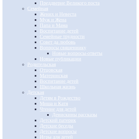
Преддверие Великого поста
Семейная
Жених и Невеста
Муж и Жена
Папа и Мама
Воспитание детей
Семейные трудности
Совет да любовь
Вопросы священнику
Новые вопросы-ответы
Новые публикации
Родительская
Отцовская
Материнская
Воспитание детей
Школьная жизнь
Детская
Детям в Рождество
Миша и Катя
Чтение для детей
Денискины рассказы
Детский патерик
Детские беседы
Детские вопросы
Игры для детей