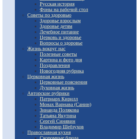
Русская история
Фоны на рабочий стол
Советы по здоровью
Здоровье взрослым
Здоровье детям
Лечебное питание
Церковь и здоровье
Вопросы о здоровье
Жизнь вокруг нас
Полезные советы
Картина и фото дня
Поздравления
Новогодняя рубрика
Церковная жизнь
Церковные пояснения
Духовная жизнь
Авторские рубрики
Патриарх Кирилл
Монах Варнава (Санин)
Зинаида Полякова
Татьяна Якутина
Сергей Синявин
Владимир Шебзухов
Православная кухня
Скоромные блюда