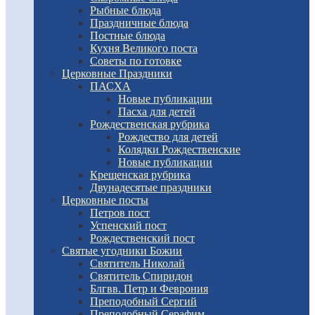
Рыбные блюда
Праздничные блюда
Постные блюда
Кухня Великого поста
Советы по готовке
Церковные Праздники
ПАСХА
Новые публикации
Пасха для детей
Рождественская рубрика
Рождество для детей
Колядки Рождественские
Новые публикации
Крещенская рубрика
Двунадесятые праздники
Церковные посты
Петров пост
Успенский пост
Рождественский пост
Святые угодники Божии
Святитель Николай
Святитель Спиридон
Блгвв. Петр и Феврония
Преподобный Сергий
Преподобный Серафим