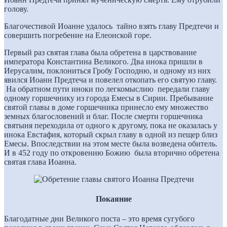
голову.
Благочестивой Иоанне удалось тайно взять главу Предтечи и
совершить погребение на Елеонской горе.
Первый раз святая глава была обретена в царствование
императора Константина Великого. Два инока пришли в
Иерусалим, поклониться Гробу Господню, и одному из них
явился Иоанн Предтеча и повелел откопать его святую главу.
На обратном пути иноки по легкомыслию передали главу
одному горшечнику из города Емесы в Сирии. Пребывание
святой главы в доме горшечника принесло ему множество
земных благословений и благ. После смерти горшечника
святыня переходила от одного к другому, пока не оказалась у
инока Евстафия, который скрыл главу в одной из пещер близ
Емесы. Впоследствии на этом месте была возведена обитель.
И в 452 году по откровению Божию была вторично обретена
святая глава Иоанна.
Покаяние
Благодатные дни Великого поста – это время сугубого