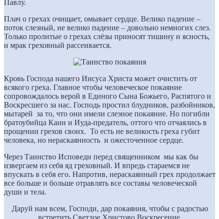
Павлу.
Плач о грехах очищает, омывает сердце. Велико падение –
поток слезный, не велико падение – довольно немногих слез.
Только пролитые о грехах слёзы приносят тишину и ясность,
и мрак греховный рассеивается.
Кровь Господа нашего Иисуса Христа может очистить от
всякого греха. Главное чтобы человеческое покаяние
сопровождалось верой в Единого Сына Божьего, Распятого и
Воскресшего за нас. Господь простил блудников, разбойников,
мытарей за то, что они имели слезное покаяние. Но погибли
братоубийца Каин и Иуда-предатель, оттого что отчаялись в
прощении грехов своих. То есть не великость греха губит
человека, но нераскаянность и ожесточенное сердце.
Через Таинство Исповеди перед священником мы как бы
извергаем из себя яд греховный. И впредь стараемся не
впускать в себя его. Напротив, нераскаянный грех продолжает
все больше и больше отравлять все составы человеческой
души и тела.
Даруй нам всем, Господи, дар покаяния, чтобы с радостью
встретить Светлое Христово Воскресение.