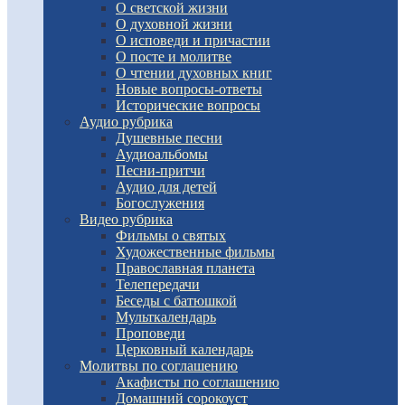
О светской жизни
О духовной жизни
О исповеди и причастии
О посте и молитве
О чтении духовных книг
Новые вопросы-ответы
Исторические вопросы
Аудио рубрика
Душевные песни
Аудиоальбомы
Песни-притчи
Аудио для детей
Богослужения
Видео рубрика
Фильмы о святых
Художественные фильмы
Православная планета
Телепередачи
Беседы с батюшкой
Мульткалендарь
Проповеди
Церковный календарь
Молитвы по соглашению
Акафисты по соглашению
Домашний сорокоуст