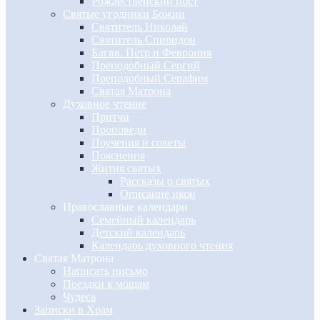
Рождественский пост
Святые угодники Божии
Святитель Николай
Святитель Спиридон
Блгвв. Петр и Феврония
Преподобный Сергий
Преподобный Серафим
Святая Матрона
Духовное чтение
Притчи
Проповеди
Поучения и советы
Пояснения
Жития святых
Рассказы о святых
Описание икон
Православные календари
Семейный календарь
Детский календарь
Календарь духовного чтения
Святая Матрона
Написать письмо
Поездки к мощам
Чудеса
Записки в Храм