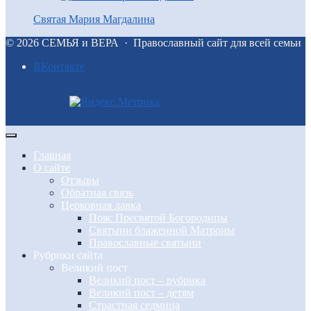
Святая Мария Магдалина
©
2026
СЕМЬЯ и ВЕРА
·
Православный сайт для всей семьи
BКонтакте
Главная
О сайте
Отзывы
Обратная связь
Церковная лавка
Пояс Пресвятой Богородицы
Святыни блаженной Матроны
Православные святыни
Рубрики сайта
Великий пост
Великий пост – рубрика
Великий пост – детям
Страстная седмица