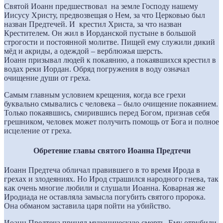
Святой Иоанн предшествовал на земле Господу нашему
Иисусу Христу, предвозвещая о Нем, за что Церковью был
назван Предтечей. И крестил Христа, за что назван
Крестителем. Он жил в Иорданской пустыне в большой
строгости и постоянной молитве. Пищей ему служили дикий
мёд и акриды, а одеждой – верблюжья шерсть.
Иоанн призывал людей к покаянию, а покаявшихся крестил в
водах реки Иордан. Обряд погружения в воду означал
очищение души от греха.
Самым главным условием крещения, когда все грехи
буквально смывались с человека – было очищение покаянием.
Только покаявшись, смирившись перед Богом, признав себя
грешником, человек может получить помощь от Бога и полное
исцеление от греха.
Обретение главы святого Иоанна Предтечи
Иоанн Предтеча обличал правившего в то время Ирода в
грехах и злодеяниях. Но Ирод страшился народного гнева, так
как очень многие любили и слушали Иоанна. Коварная же
Иродиада не оставляла замысла погубить святого пророка.
Она обманом заставила царя пойти на убийство.
Иоанн Предтеча принял мученическую смерть. Ему отрубили