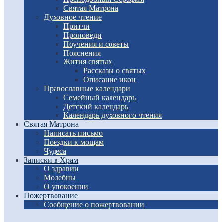
Святая Матрона
Духовное чтение
Притчи
Проповеди
Поучения и советы
Пояснения
Жития святых
Рассказы о святых
Описание икон
Православные календари
Семейный календарь
Детский календарь
Календарь духовного чтения
Святая Матрона
Написать письмо
Поездки к мощам
Чудеса
Записки в Храм
О здравии
Молебны
О упокоении
Пожертвование
Сообщение о пожертвовании