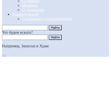
О здравии
Молебны
О упокоении
Пожертвование
Сообщение о пожертвовании
Что будем искать?
Например,
Записки в Храм