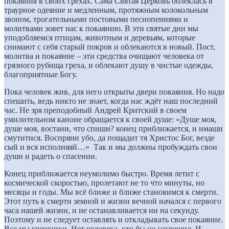
покаяния в своих грехах. Сама Святая Церковь облеклась в
траурное одеяние и медленным, протяжным колокольным
звоном, трогательными постовыми песнопениями и
молитвами зовет нас к покаянию. В эти святые дни мы
уподобляемся птицам, животным и деревьям, которые
снимают с себя старый покров и облекаются в новый. Пост,
молитва и покаяние – эти средства очищают человека от
грязного рубища греха, и облекают душу в чистые одежды,
благоприятные Богу.
Пока человек жив, для него открыты двери покаяния. Но надо
спешить, ведь никто не знает, когда нас ждёт наш последний
час. Не зря преподобный Андрей Критский в своем
умилительном каноне обращается к своей душе: «Душе моя,
душе моя, востани, что спиши? конец приближается, и имаши
смутитися. Воспряни убо, да пощадит тя Христос Бог, везде
сый и вся исполняяй…» Так и мы должны пробуждать свои
души и радеть о спасении.
Конец приближается неумолимо быстро. Время летит с
космической скоростью, пролетают не то что минуты, но
месяцы и годы. Мы всё ближе и ближе становимся к смерти.
Этот путь к смерти земной и жизни вечной начался с первого
часа нашей жизни, и не останавливается ни на секунду.
Поэтому и не следует оставлять и откладывать свое покаяние.
Все мы грешники. Нет человека, кто бы не согрешил. И