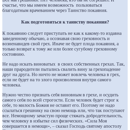
счастье, что мы имеем возможность пользоваться
благодатным врачеванием через Таинство покаяния.
Как подготовиться к таинству покаяния?
К покаянию следует приступать не как к какому-то издавна
заведенному обычаю, а осознавая свою греховность и
возненавидев свой грех. Иначе не будет плода покаяния, а
только возврат к тому же или более сугубому греховному
состоянию.
Не надо искать виноватых в своих собственных грехах. Так,
наши прародители пытались свалить вину за грехопадение
друг на друга. Но ничто не может вовлечь человека в грех,
если не будет на то злого произволения внутри самого
человека.
Нужно честно признать себя виновным в грехе, и осудить
самого себя по всей строгости. Если человек будет строг к
себе, то милость Божия не оставит его. Поэтому не надо
ссылаться грешнику на свою немощь или, что так поступают
все. Немощному зачастую проще стяжать добродетельность,
чем человеку в избытке сил физических. «Сила Моя
совершается в немощи», – сказал Господь святому апостолу