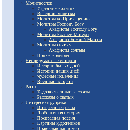
Молитвослов
Утренние молитвы
Вечерние молитвы
Молитвы ко Причащению
Молитвы Господу Богу
Акафисты Господу Богу
Молитвы Божией Матери
Акафисты Божией Матери
Молитвы святым
Акафисты святым
Новые молитвы
Непридуманные истории
Истории былых дней
Истории наших дней
Чудесные исцеления
Военные истории
Рассказы
Художественные рассказы
Рассказы о святых
Интересная рубрика
Интересные факты
Любопытная история
Прекрасная поэзия
Картины художников
Православный юмор