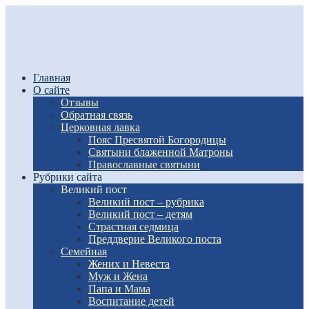
Главная
О сайте
Отзывы
Обратная связь
Церковная лавка
Пояс Пресвятой Богородицы
Святыни блаженной Матроны
Православные святыни
Рубрики сайта
Великий пост
Великий пост – рубрика
Великий пост – детям
Страстная седмица
Преддверие Великого поста
Семейная
Жених и Невеста
Муж и Жена
Папа и Мама
Воспитание детей