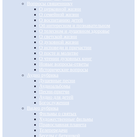
Вопросы священнику
О церковной жизни
О семейной жизни
О воспитанию детей
Об интересном и познавательном
О телесном и душевном здоровье
О светской жизни
О духовной жизни
О исповеди и причастии
О посте и молитве
О чтении духовных книг
Новые вопросы-ответы
Исторические вопросы
Аудио рубрика
Душевные песни
Аудиоальбомы
Песни-притчи
Аудио для детей
Богослужения
Видео рубрика
Фильмы о святых
Художественные фильмы
Православная планета
Телепередачи
Беседы с батюшкой