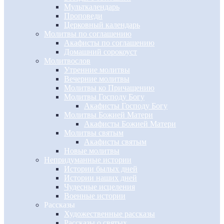
Мульткалендарь
Проповеди
Церковный календарь
Молитвы по соглашению
Акафисты по соглашению
Домашний сорокоуст
Молитвослов
Утренние молитвы
Вечерние молитвы
Молитвы ко Причащению
Молитвы Господу Богу
Акафисты Господу Богу
Молитвы Божией Матери
Акафисты Божией Матери
Молитвы святым
Акафисты святым
Новые молитвы
Непридуманные истории
Истории былых дней
Истории наших дней
Чудесные исцеления
Военные истории
Рассказы
Художественные рассказы
Рассказы о святых