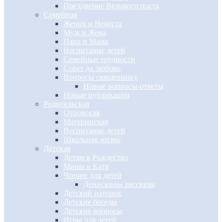
Преддверие Великого поста
Семейная
Жених и Невеста
Муж и Жена
Папа и Мама
Воспитание детей
Семейные трудности
Совет да любовь
Вопросы священнику
Новые вопросы-ответы
Новые публикации
Родительская
Отцовская
Материнская
Воспитание детей
Школьная жизнь
Детская
Детям в Рождество
Миша и Катя
Чтение для детей
Денискины рассказы
Детский патерик
Детские беседы
Детские вопросы
Игры для детей