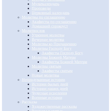
Мульткалендарь
Проповеди
Церковный календарь
Молитвы по соглашению
Акафисты по соглашению
Домашний сорокоуст
Молитвослов
Утренние молитвы
Вечерние молитвы
Молитвы ко Причащению
Молитвы Господу Богу
Акафисты Господу Богу
Молитвы Божией Матери
Акафисты Божией Матери
Молитвы святым
Акафисты святым
Новые молитвы
Непридуманные истории
Истории былых дней
Истории наших дней
Чудесные исцеления
Военные истории
Рассказы
Художественные рассказы
Рассказы о святых