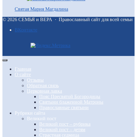
Святая Мария Магдалина
©
2026
СЕМЬЯ и ВЕРА
·
Православный сайт для всей семьи
BКонтакте
Главная
О сайте
Отзывы
Обратная связь
Церковная лавка
Пояс Пресвятой Богородицы
Святыни блаженной Матроны
Православные святыни
Рубрики сайта
Великий пост
Великий пост – рубрика
Великий пост – детям
Страстная седмица