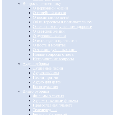
Вопросы священнику
О церковной жизни
О семейной жизни
О воспитанию детей
Об интересном и познавательном
О телесном и душевном здоровье
О светской жизни
О духовной жизни
О исповеди и причастии
О посте и молитве
О чтении духовных книг
Новые вопросы-ответы
Исторические вопросы
Аудио рубрика
Душевные песни
Аудиоальбомы
Песни-притчи
Аудио для детей
Богослужения
Видео рубрика
Фильмы о святых
Художественные фильмы
Православная планета
Телепередачи
Беседы с батюшкой