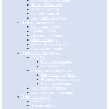
Монах Варнава (Санин)
Зинаида Полякова
Татьяна Якутина
Сергей Синявин
Владимир Шебзухов
Православная кухня
Скоромные блюда
Рыбные блюда
Праздничные блюда
Постные блюда
Кухня Великого поста
Советы по готовке
Церковные Праздники
ПАСХА
Новые публикации
Пасха для детей
Рождественская рубрика
Рождество для детей
Колядки Рождественские
Новые публикации
Крещенская рубрика
Двунадесятые праздники
Церковные посты
Петров пост
Успенский пост