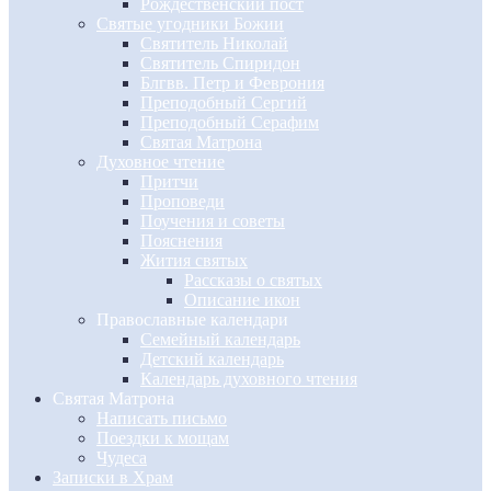
Рождественский пост
Святые угодники Божии
Святитель Николай
Святитель Спиридон
Блгвв. Петр и Феврония
Преподобный Сергий
Преподобный Серафим
Святая Матрона
Духовное чтение
Притчи
Проповеди
Поучения и советы
Пояснения
Жития святых
Рассказы о святых
Описание икон
Православные календари
Семейный календарь
Детский календарь
Календарь духовного чтения
Святая Матрона
Написать письмо
Поездки к мощам
Чудеса
Записки в Храм