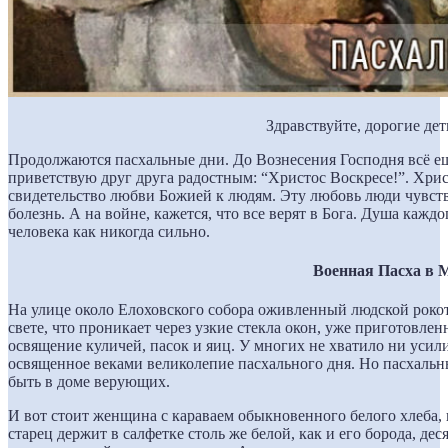
Здравствуйте, дорогие дет
Продолжаются пасхальные дни. До Вознесения Господня всё ещ
приветствую друг друга радостным: “Христос Воскресе!”. Христ
свидетельство любви Божией к людям. Эту любовь люди чувств
болезнь. А на войне, кажется, что все верят в Бога. Душа каж
человека как никогда сильно.
Военная Пасха в 
На улице около Елоховского собора оживленный людской рокот.
свете, что проникает через узкие стекла окон, уже приготовле
освящение куличей, пасок и яиц. У многих не хватило ни усили
освященное веками великолепие пасхального дня. Но пасхаль
быть в доме верующих.
И вот стоит женщина с караваем обыкновенного белого хлеба, 
старец держит в салфетке столь же белой, как и его борода, дес