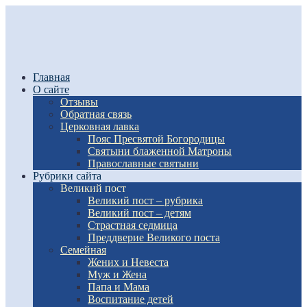
Главная
О сайте
Отзывы
Обратная связь
Церковная лавка
Пояс Пресвятой Богородицы
Святыни блаженной Матроны
Православные святыни
Рубрики сайта
Великий пост
Великий пост – рубрика
Великий пост – детям
Страстная седмица
Преддверие Великого поста
Семейная
Жених и Невеста
Муж и Жена
Папа и Мама
Воспитание детей