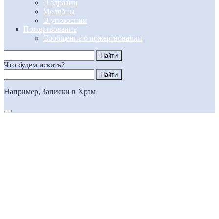
О здравии
Молебны
О упокоении
Пожертвование
Сообщение о пожертвовании
Что будем искать?
Например,
Записки в Храм