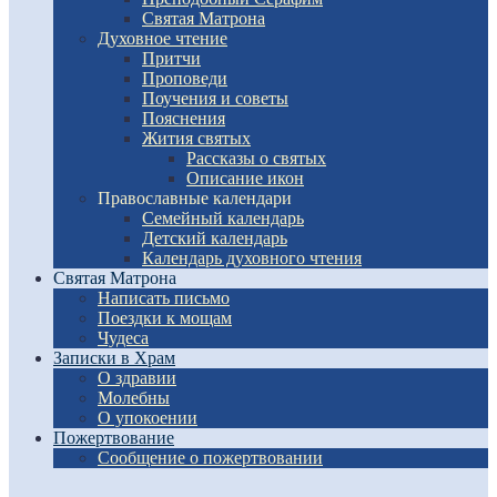
Святая Матрона
Духовное чтение
Притчи
Проповеди
Поучения и советы
Пояснения
Жития святых
Рассказы о святых
Описание икон
Православные календари
Семейный календарь
Детский календарь
Календарь духовного чтения
Святая Матрона
Написать письмо
Поездки к мощам
Чудеса
Записки в Храм
О здравии
Молебны
О упокоении
Пожертвование
Сообщение о пожертвовании