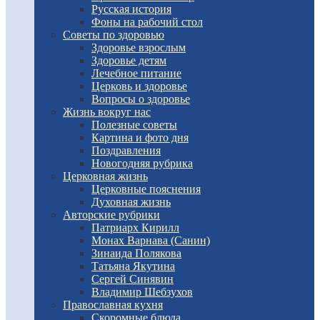
Русская история
Фоны на рабочий стол
Советы по здоровью
Здоровье взрослым
Здоровье детям
Лечебное питание
Церковь и здоровье
Вопросы о здоровье
Жизнь вокруг нас
Полезные советы
Картина и фото дня
Поздравления
Новогодняя рубрика
Церковная жизнь
Церковные пояснения
Духовная жизнь
Авторские рубрики
Патриарх Кирилл
Монах Варнава (Санин)
Зинаида Полякова
Татьяна Якутина
Сергей Синявин
Владимир Шебзухов
Православная кухня
Скоромные блюда