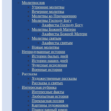
Молитвослов
Утренние молитвы
Вечерние молитвы
Молитвы ко Причащению
Молитвы Господу Богу
Акафисты Господу Богу
Молитвы Божией Матери
Акафисты Божией Матери
Молитвы святым
Акафисты святым
Новые молитвы
Непридуманные истории
Истории былых дней
Истории наших дней
Чудесные исцеления
Военные истории
Рассказы
Художественные рассказы
Рассказы о святых
Интересная рубрика
Интересные факты
Любопытная история
Прекрасная поэзия
Картины художников
Православный юмор