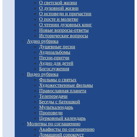
О светской жизни
О духовной жизни
О исповеди и причастии
О посте и молитве
О чтении духовных книг
Новые вопросы-ответы
Исторические вопросы
Аудио рубрика
Душевные песни
Аудиоальбомы
Песни-притчи
Аудио для детей
Богослужения
Видео рубрика
Фильмы о святых
Художественные фильмы
Православная планета
Телепередачи
Беседы с батюшкой
Мульткалендарь
Проповеди
Церковный календарь
Молитвы по соглашению
Акафисты по соглашению
Домашний сорокоуст