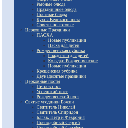
Рыбные блюда
Праздничные блюда
Постные блюда
Кухня Великого поста
Советы по готовке
Церковные Праздники
ПАСХА
Новые публикации
Пасха для детей
Рождественская рубрика
Рождество для детей
Колядки Рождественские
Новые публикации
Крещенская рубрика
Двунадесятые праздники
Церковные посты
Петров пост
Успенский пост
Рождественский пост
Святые угодники Божии
Святитель Николай
Святитель Спиридон
Блгвв. Петр и Феврония
Преподобный Сергий
Преподобный Серафим