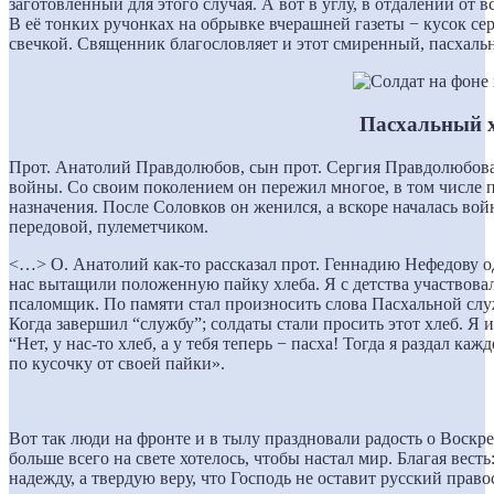
заготовленный для этого случая. А вот в углу, в отдалении от в
В её тонких ручонках на обрывке вчерашней газеты − кусок се
свечкой. Священник благословляет и этот смиренный, пасхал
Пасхальный 
Прот. Анатолий Правдолюбов, сын прот. Сергия Правдолюбова,
войны. Со своим поколением он пережил многое, в том числе п
назначения. После Соловков он женился, а вскоре началась войн
передовой, пулеметчиком.
<…> О. Анатолий как-то рассказал прот. Геннадию Нефедову о
нас вытащили положенную пайку хлеба. Я с детства участвовал
псаломщик. По памяти стал произносить слова Пасхальной слу
Когда завершил “службу”; солдаты стали просить этот хлеб. Я 
“Нет, у нас-то хлеб, а у тебя теперь − пасха! Тогда я раздал к
по кусочку от своей пайки».
Вот так люди на фронте и в тылу праздновали радость о Воскр
больше всего на свете хотелось, чтобы настал мир. Благая вест
надежду, а твердую веру, что Господь не оставит русский прав