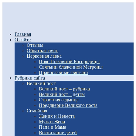
Главная
О сайте
Отзывы
Обратная связь
Церковная лавка
Пояс Пресвятой Богородицы
Святыни блаженной Матроны
Православные святыни
Рубрики сайта
Великий пост
Великий пост – рубрика
Великий пост – детям
Страстная седмица
Преддверие Великого поста
Семейная
Жених и Невеста
Муж и Жена
Папа и Мама
Воспитание детей