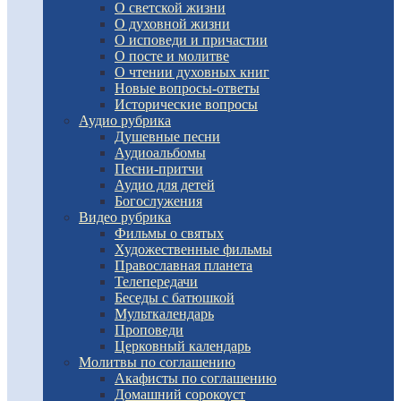
О светской жизни
О духовной жизни
О исповеди и причастии
О посте и молитве
О чтении духовных книг
Новые вопросы-ответы
Исторические вопросы
Аудио рубрика
Душевные песни
Аудиоальбомы
Песни-притчи
Аудио для детей
Богослужения
Видео рубрика
Фильмы о святых
Художественные фильмы
Православная планета
Телепередачи
Беседы с батюшкой
Мульткалендарь
Проповеди
Церковный календарь
Молитвы по соглашению
Акафисты по соглашению
Домашний сорокоуст