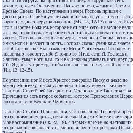
Иоанна в Иерусалим приготовить Пасху, которую, как сень
законную, хотел Он заменить Пасхою новою, – самим Телом и
Кровью Своею.
По наступлении вечера Господь пришел с
двенадцатью Своими учениками в большую, устланную, готов
горницу одного иерусалимлянина (Мк. 14, 12-17) и возлег. Вну
что в Царстве Божием, которое не от мира сего, не земное вели
и слава, но любовь, смирение и чистота духа отличают истинн
членов, Господь, восстав от вечери, умыл ноги Своим ученикам
Умыв ноги и возлегши опять, Господь сказал ученикам: знаете 
что Я сделал вал? Вы называете Меня Учителем и Господом, и
правильно говорите, ибо Я точно то. Итак, если Я, Господь и
Учитель, умыл ноги вам, то и вы должны умывать ноги друг др
Ибо Я дал вам пример, чтобы и вы делали то же, что Я сделал 
(Ин. 13, 12-15).
По умовении ног Иисус Христос совершил Пасху сначала по
закону Моисееву, потом установил и Пасху новую – великое
Таинство Святейшей Евхаристии. Установление Таинства Свят
Причащения есть второе событие, которое Православная Церко
воспоминает в Великий Четверток.
Таинство Святого Причащения, установленное Господом пред 
страданиями и смертью, по заповеди Иисуса Христа: сие твори
Мое воспоминание (Лк. 22, 19), с первых времен до настоящих
непрерывно совершается на многочисленных престолах Церкв
Вселенской.