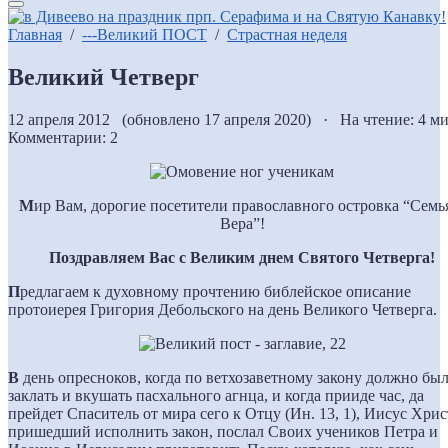
Главная
/
---Великий ПОСТ
/
Страстная неделя
Великий Четверг
12 апреля 2012 (обновлено 17 апреля 2020) · На чтение: 4 м
Комментарии: 2
М
ир Вам, дорогие посетители православного островка “Семь
Вера”!
Поздравляем Вас с Великим днем Святого Четверга!
П
редлагаем к духовному прочтению библейское описание
протоиерея Григория Дебольского на день Великого Четверга.
В
день опресноков, когда по ветхозаветному закону должно бы
заклать и вкушать пасхального агнца, и когда прииде час, да
прейдет Спаситель от мира сего к Отцу (Ин. 13, 1), Иисус Хрис
пришедший исполнить закон, послал Своих учеников Петра и