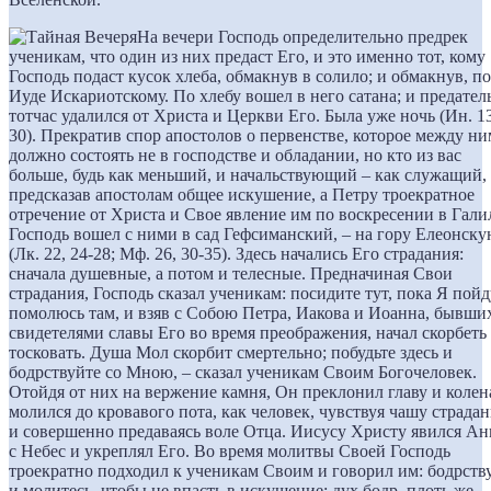
На вечери Господь определительно предрек
ученикам, что один из них предаст Его, и это именно тот, кому
Господь подаст кусок хлеба, обмакнув в солило; и обмакнув, п
Иуде Искариотскому. По хлебу вошел в него сатана; и предател
тотчас удалился от Христа и Церкви Его. Была уже ночь (Ин. 13
30). Прекратив спор апостолов о первенстве, которое между н
должно состоять не в господстве и обладании, но кто из вас
больше, будь как меньший, и начальствующий – как служащий,
предсказав апостолам общее искушение, а Петру троекратное
отречение от Христа и Свое явление им по воскресении в Гали
Господь вошел с ними в сад Гефсиманский, – на гору Елеонск
(Лк. 22, 24-28; Мф. 26, 30-35). Здесь начались Его страдания:
сначала душевные, а потом и телесные. Предначиная Свои
страдания, Господь сказал ученикам: посидите тут, пока Я пойд
помолюсь там, и взяв с Собою Петра, Иакова и Иоанна, бывши
свидетелями славы Его во время преображения, начал скорбеть
тосковать. Душа Мол скорбит смертельно; побудьте здесь и
бодрствуйте со Мною, – сказал ученикам Своим Богочеловек.
Отойдя от них на вержение камня, Он преклонил главу и колен
молился до кровавого пота, как человек, чувствуя чашу страда
и совершенно предаваясь воле Отца. Иисусу Христу явился Ан
с Небес и укреплял Его. Во время молитвы Своей Господь
троекратно подходил к ученикам Своим и говорил им: бодрств
и молитесь, чтобы не впасть в искушение; дух бодр, плоть же