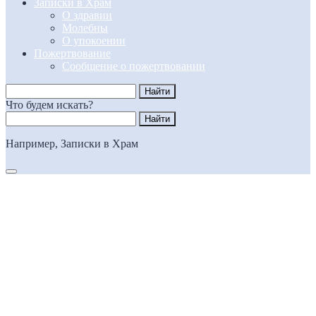
Записки в Храм
О здравии
Молебны
О упокоении
Пожертвование
Сообщение о пожертвовании
Что будем искать?
Например,
Записки в Храм