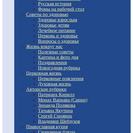
Русская история
Фоны на рабочий стол
Советы по здоровью
Здоровье взрослым
Здоровье детям
Лечебное питание
Церковь и здоровье
Вопросы о здоровье
Жизнь вокруг нас
Полезные советы
Картина и фото дня
Поздравления
Новогодняя рубрика
Церковная жизнь
Церковные пояснения
Духовная жизнь
Авторские рубрики
Патриарх Кирилл
Монах Варнава (Санин)
Зинаида Полякова
Татьяна Якутина
Сергей Синявин
Владимир Шебзухов
Православная кухня
Скоромные блюда