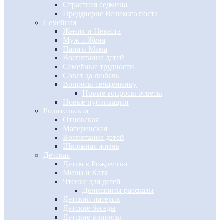
Страстная седмица
Преддверие Великого поста
Семейная
Жених и Невеста
Муж и Жена
Папа и Мама
Воспитание детей
Семейные трудности
Совет да любовь
Вопросы священнику
Новые вопросы-ответы
Новые публикации
Родительская
Отцовская
Материнская
Воспитание детей
Школьная жизнь
Детская
Детям в Рождество
Миша и Катя
Чтение для детей
Денискины рассказы
Детский патерик
Детские беседы
Детские вопросы