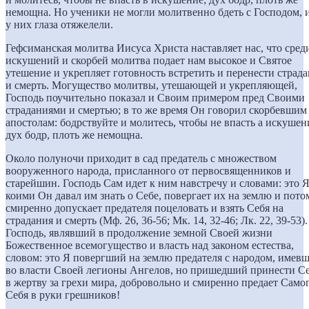
немощна. Но ученики не могли молитвенно бдеть с Господом, 
у них глаза отяжелели.
Гефсиманская молитва Иисуса Христа наставляет нас, что сред
искушений и скорбей молитва подает нам высокое и Святое
утешение и укрепляет готовность встретить и перенести страд
и смерть. Могущество молитвы, утешающей и укрепляющей,
Господь поучительно показал и Своим примером пред Своими
страданиями и смертью; в то же время Он говорил скорбевшим
апостолам: бодрствуйте и молитесь, чтобы не впасть а искушен
дух бодр, плоть же немощна.
Около полуночи приходит в сад предатель с множеством
вооруженного народа, присланного от первосвященников и
старейшин. Господь Сам идет к ним навстречу и словами: это Я
коими Он давал им знать о Себе, повергает их на землю и пото
смиренно допускает предателя поцеловать и взять Себя на
страдания и смерть (Мф. 26, 36-56; Мк. 14, 32-46; Лк. 22, 39-53).
Господь, являвший в продолжение земной Своей жизни
Божественное всемогущество и власть над законом естества,
словом: это Я повергший на землю предателя с народом, имев
во власти Своей легионы Ангелов, но пришедший принести С
в жертву за грехи мира, добровольно и смиренно предает Само
Себя в руки грешников!