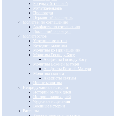
Беседы с батюшкой
Мульткалендарь
Проповеди
Церковный календарь
Молитвы по соглашению
Акафисты по соглашению
Домашний сорокоуст
Молитвослов
Утренние молитвы
Вечерние молитвы
Молитвы ко Причащению
Молитвы Господу Богу
Акафисты Господу Богу
Молитвы Божией Матери
Акафисты Божией Матери
Молитвы святым
Акафисты святым
Новые молитвы
Непридуманные истории
Истории былых дней
Истории наших дней
Чудесные исцеления
Военные истории
Рассказы
Художественные рассказы