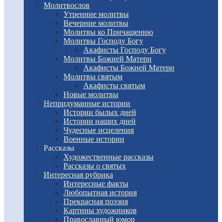
Молитвослов
Утренние молитвы
Вечерние молитвы
Молитвы ко Причащению
Молитвы Господу Богу
Акафисты Господу Богу
Молитвы Божией Матери
Акафисты Божией Матери
Молитвы святым
Акафисты святым
Новые молитвы
Непридуманные истории
Истории былых дней
Истории наших дней
Чудесные исцеления
Военные истории
Рассказы
Художественные рассказы
Рассказы о святых
Интересная рубрика
Интересные факты
Любопытная история
Прекрасная поэзия
Картины художников
Православный юмор