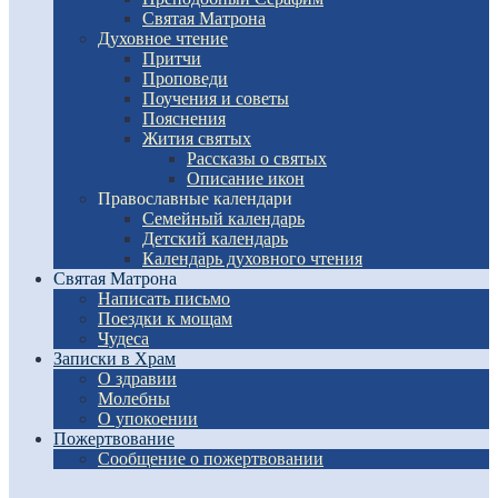
Святая Матрона
Духовное чтение
Притчи
Проповеди
Поучения и советы
Пояснения
Жития святых
Рассказы о святых
Описание икон
Православные календари
Семейный календарь
Детский календарь
Календарь духовного чтения
Святая Матрона
Написать письмо
Поездки к мощам
Чудеса
Записки в Храм
О здравии
Молебны
О упокоении
Пожертвование
Сообщение о пожертвовании