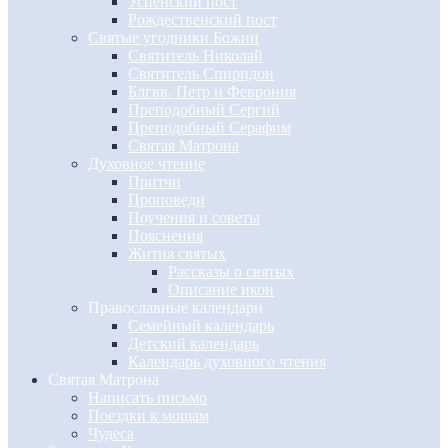
Успенский пост
Рождественский пост
Святые угодники Божии
Святитель Николай
Святитель Спиридон
Блгвв. Петр и Феврония
Преподобный Сергий
Преподобный Серафим
Святая Матрона
Духовное чтение
Притчи
Проповеди
Поучения и советы
Пояснения
Жития святых
Рассказы о святых
Описание икон
Православные календари
Семейный календарь
Детский календарь
Календарь духовного чтения
Святая Матрона
Написать письмо
Поездки к мощам
Чудеса