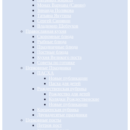
Монах Варнава (Санин)
Зинаида Полякова
Татьяна Якутина
Сергей Синявин
Владимир Шебзухов
Православная кухня
Скоромные блюда
Рыбные блюда
Праздничные блюда
Постные блюда
Кухня Великого поста
Советы по готовке
Церковные Праздники
ПАСХА
Новые публикации
Пасха для детей
Рождественская рубрика
Рождество для детей
Колядки Рождественские
Новые публикации
Крещенская рубрика
Двунадесятые праздники
Церковные посты
Петров пост