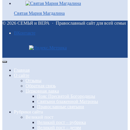
Святая Мария Магдалина
©
2026
СЕМЬЯ и ВЕРА
·
Православный сайт для всей семьи
BКонтакте
Главная
О сайте
Отзывы
Обратная связь
Церковная лавка
Пояс Пресвятой Богородицы
Святыни блаженной Матроны
Православные святыни
Рубрики сайта
Великий пост
Великий пост – рубрика
Великий пост – детям