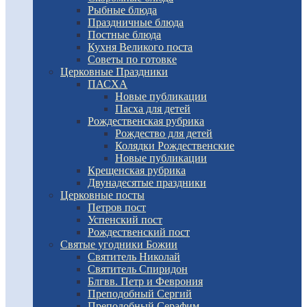
Рыбные блюда
Праздничные блюда
Постные блюда
Кухня Великого поста
Советы по готовке
Церковные Праздники
ПАСХА
Новые публикации
Пасха для детей
Рождественская рубрика
Рождество для детей
Колядки Рождественские
Новые публикации
Крещенская рубрика
Двунадесятые праздники
Церковные посты
Петров пост
Успенский пост
Рождественский пост
Святые угодники Божии
Святитель Николай
Святитель Спиридон
Блгвв. Петр и Феврония
Преподобный Сергий
Преподобный Серафим