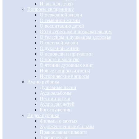
Игры для детей
Вопросы священнику
О церковной жизни
О семейной жизни
О воспитанию детей
Об интересном и познавательном
О телесном и душевном здоровье
О светской жизни
О духовной жизни
О исповеди и причастии
О посте и молитве
О чтении духовных книг
Новые вопросы-ответы
Исторические вопросы
Аудио рубрика
Душевные песни
Аудиоальбомы
Песни-притчи
Аудио для детей
Богослужения
Видео рубрика
Фильмы о святых
Художественные фильмы
Православная планета
Телепередачи