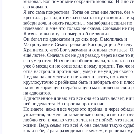
миловал. Бог помог мне сохранить молочко. И я до с
его кормлю.
Я его сама покрестила. Тогда он стал ещё лютее, без 
крестила, развод и точка.его мать отцу позвонила и 
забери дочь и опять гадости… мы забрали вещи,и по
издевался. и мне что только не сказал. Словами не пе
Я взяла и выкинула номер,чтоб не звонил
Он бегал по адвокатам и до сих пор. Я молилась и
Матронушке и Семистрельной Богородице и Ангелу
Хранителю, чтоб Бог уразумил и открыл ему глаза. О
ещё лютее. Сначала он не дал развод, через какое то 
его умер отец. Но я не пособолезновала, так как его 
уже 8 месяц он не соизволил к нему придти. Так же и
отца настроили против нас , умер и не увидел своего
Подала на алименты он не хочет платить, но хочет
круглосуточно с ребёнком быть и забирать его и плю
на меня кормящую неработащую мать повесил свои 
на адвокатов.
Единственное я знаю это все она его мать делает, нич
неё не делается. На строила против нас.
Но знаете, даже я все через это пройдя, и через обиды
унижения, но меня останавливает одно, я где то в гл
люблю его, и жалко что вот так и не поймёт что глав
жизни. Ведь семья это все! А она сделала такую судь
как и себе, 2 раза разводилась с мужем, и решила ему