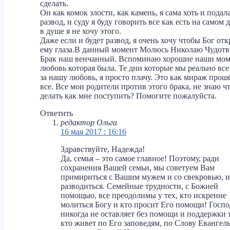
сделать.
Он как комок злости, как камень, я сама хоть и подал
развод, и суду я буду говорить все как есть на самом д
в душе я не хочу этого.
Даже если и будет развод, я очень хочу чтобы Бог от
ему глаза.В данный момент Молюсь Николаю Чудотв
Брак наш венчанный. Вспоминаю хорошие наши мом
любовь которая была. Те дни которые мы реально все
за нашу любовь, я просто плачу. Это как мираж прош
все. Все мои родители против этого брака, не знаю ч
делать как мне поступить? Помогите пожалуйста.
Ответить
редактор Ольга
16 мая 2017 : 16:16
Здравствуйте, Надежда!
Да, семья – это самое главное! Поэтому, ради
сохранения Вашей семьи, мы советуем Вам
примириться с Вашим мужем и со свекровью, и
разводиться. Семейные трудности, с Божией
помощью, все преодолимы у тех, кто искренне
молиться Богу и кто просит Его помощи! Госпо
никогда не оставляет без помощи и поддержки 
кто живет по Его заповедям, по Слову Евангель