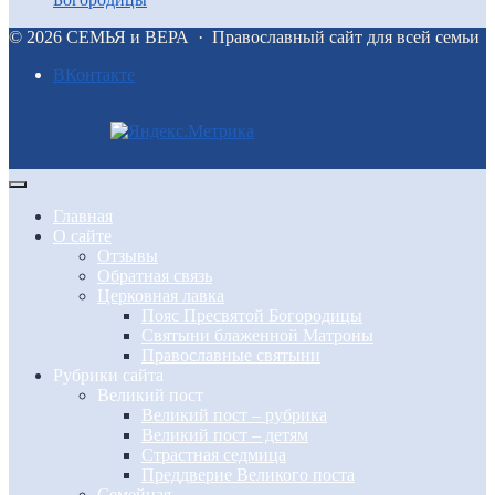
©
2026
СЕМЬЯ и ВЕРА
·
Православный сайт для всей семьи
BКонтакте
Главная
О сайте
Отзывы
Обратная связь
Церковная лавка
Пояс Пресвятой Богородицы
Святыни блаженной Матроны
Православные святыни
Рубрики сайта
Великий пост
Великий пост – рубрика
Великий пост – детям
Страстная седмица
Преддверие Великого поста
Семейная