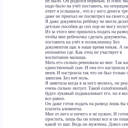
не было. Он родился нервный. И плюс м
надо было на учёт поставить, на операцию
ответ я услышала , что я с него денеги тр
даже не приехал не посмотрел на своего д
Я даже документы ребёнку не могла делат
детские пособия до сих пор не могу получ
Из за этого мне пришлось подать на разво
чтобы мне ребеночку сделать документы,
поставить на учёт в поликлинику. Без
документов щас в наше время никак. А о
непонятно где. Как отец не участвует в
воспитании малыша.
Мать его сильно ревновала ко мне. Так ка
единственный сын. И она его настроила 
меня. И настроила так что он был только 
зависим. Без неё ноль.
Я заметила когда я за него молюсь, он реа
очень сильно лютует. Такой озлобленный
будто лукавый подшкаливает его. но я м
все равно.
Он даже готов подать на развод лишь бы 
платить алименты.
Мне от него и ничего и не нужно. И готов
простить, лишь бы он понял все и он пош
какой то шаг. Ведь он мужчина. Довел се