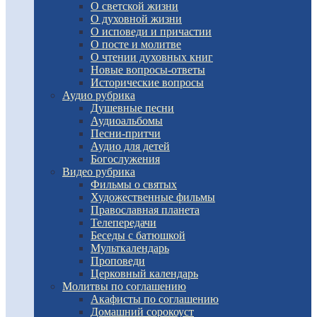
О светской жизни
О духовной жизни
О исповеди и причастии
О посте и молитве
О чтении духовных книг
Новые вопросы-ответы
Исторические вопросы
Аудио рубрика
Душевные песни
Аудиоальбомы
Песни-притчи
Аудио для детей
Богослужения
Видео рубрика
Фильмы о святых
Художественные фильмы
Православная планета
Телепередачи
Беседы с батюшкой
Мульткалендарь
Проповеди
Церковный календарь
Молитвы по соглашению
Акафисты по соглашению
Домашний сорокоуст