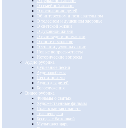
О церковной жизни
О семейной жизни
О воспитанию детей
Об интересном и познавательном
О телесном и душевном здоровье
О светской жизни
О духовной жизни
О исповеди и причастии
О посте и молитве
О чтении духовных книг
Новые вопросы-ответы
Исторические вопросы
Аудио рубрика
Душевные песни
Аудиоальбомы
Песни-притчи
Аудио для детей
Богослужения
Видео рубрика
Фильмы о святых
Художественные фильмы
Православная планета
Телепередачи
Беседы с батюшкой
Мульткалендарь