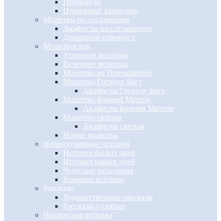
Проповеди
Церковный календарь
Молитвы по соглашению
Акафисты по соглашению
Домашний сорокоуст
Молитвослов
Утренние молитвы
Вечерние молитвы
Молитвы ко Причащению
Молитвы Господу Богу
Акафисты Господу Богу
Молитвы Божией Матери
Акафисты Божией Матери
Молитвы святым
Акафисты святым
Новые молитвы
Непридуманные истории
Истории былых дней
Истории наших дней
Чудесные исцеления
Военные истории
Рассказы
Художественные рассказы
Рассказы о святых
Интересная рубрика