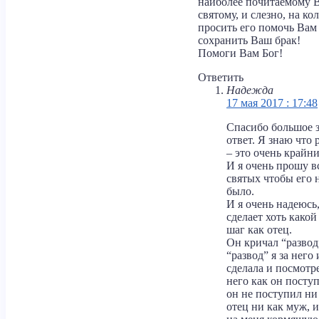
наиболее почитаемому 
святому, и слезно, на ко
просить его помочь Вам
сохранить Ваш брак!
Помоги Вам Бог!
Ответить
Надежда
17 мая 2017 : 17:48
Спасибо большое 
ответ. Я знаю что 
– это очень крайни
И я очень прошу в
святых чтобы его 
было.
И я очень надеюсь,
сделает хоть какой
шаг как отец.
Он кричал “развод
“развод” я за него 
сделала и посмотр
него как он поступ
он не поступил ни
отец ни как муж, 