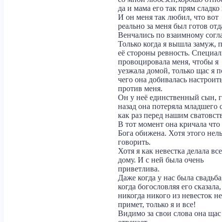
да и мама его так прям сладко 
И он меня так любил, что вот
реально за меня был готов отда
Венчались по взаимному согл
Только когда я вышла замуж, 
её стороны ревность. Специа
провоцировала меня, чтобы я
уезжала домой, только щас я 
чего она добивалась настроит
против меня.
Он у неё единственный сын, г
назад она потеряла младшего 
как раз перед нашим сватовст
В тот момент она кричала что
Бога обижена. Хотя этого нель
говорить.
Хотя я как невестка делала все
дому. И с ней была очень
приветлива.
Даже когда у нас была свадьба
когда богословляя его сказала,
никогда никого из невесток не
примет, только я и все!
Видимо за свои слова она щас