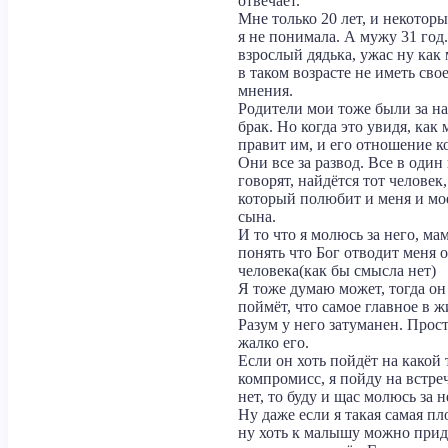
отвечает.
Мне только 20 лет, и некотор
я не понимала. А мужу 31 год
взрослый дядька, ужас ну как
в таком возрасте не иметь сво
мнения.
Родители мои тоже были за н
брак. Но когда это увидя, как 
правит им, и его отношение к
Они все за развод. Все в один
говорят, найдётся тот человек,
который полюбит и меня и мо
сына.
И то что я молюсь за него, мам
понять что Бог отводит меня о
человека(как бы смысла нет)
Я тоже думаю может, тогда он
поймёт, что самое главное в ж
Разум у него затуманен. Прос
жалко его.
Если он хоть пойдёт на какой 
компромисс, я пойду на встреч
нет, то буду и щас молюсь за н
Ну даже если я такая самая пл
ну хоть к малышу можно прид