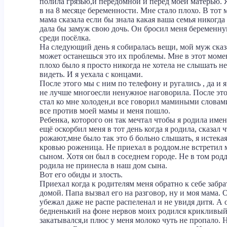
полила грязью,и передомной и перед моей матерью. 
в на 8 месяце беременности. Мне стало плохо. В тот
мама сказала если бы знала какая ваша семья никогда
дала бы замуж свою дочь. Он бросил меня беременн
среди посёлка.
На следующий день я собиралась вещи, мой муж сказ
может останешься это их проблемы. Мне в этот моме
плохо было я просто никогда не хотела не слышать не
видеть. И я уехала с концами.
После этого мы с ним по телефону и ругались , да и 
не лучше многоесли ненужное наговорила. После это
стал ко мне холоден,и все говорил мамиными словам
все против моей мамы и меня пошло.
Ребенка, которого он так мечтал чтобы я родила имен
ещё оскорбил меня в тот день когда я родила, сказал ч
рожают,мне было так это б больно слышать, я истека
кровью роженица. Не приехал в роддом.не встретил 
сыном. Хотя он был в соседнем городе. Не в том род
родила не принесла в наш дом сына.
Вот его обиды и злость.
Приехал когда к родителям меня обратно к себе забра
домой. Папа вызвал его на разговор, ну и моя мама. 
убежал даже не распе распеленал и не увидя дитя. А 
бедненький на фоне нервов моих родился крикливый
закатывался,и плюс у меня молоко чуть не пропало. 