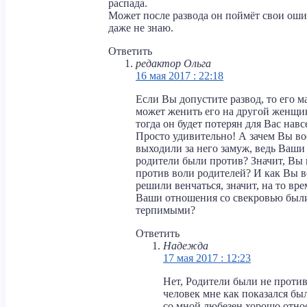
распада.
Может после развода он поймёт свои оши
даже не знаю.
Ответить
редактор Ольга
16 мая 2017 : 22:18
Если Вы допустите развод, то его м
может женить его на другой женщин
тогда он будет потерян для Вас навс
Просто удивительно! А зачем Вы в
выходили за него замуж, ведь Ваши
родители были против? Значит, Вы
против воли родителей? И как Вы 
решили венчаться, значит, на то вре
Ваши отношения со свекровью был
терпимыми?
Ответить
Надежда
17 мая 2017 : 12:23
Нет, Родители были не против
человек мне как показался бы
со мной любезен,хорошо отно