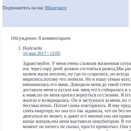
Подпишитесь на нас
ВКонтакте
Обсуждение: 8 комментариев
Надежда
16 мая 2017 : 12:05
Здравствуйте. У меня очень сложная жизненная ситу
нас через пару дней должен состояться развод.Мы ра
мужем жили неплохо, ну где-то ссорились, но всегда
мирились.потому что любили. Но в нашу семью всег
вмешивалась его мама. Доводила меня до такой степе
доставала меня и кусала как змея,что я собиралась и 
к маме.но он меня просил вернуться со слезами. Я ег
жалела и возвращалась. Он и заступался за меня, но э
бессмысленно. Потом снова повторялось. Я ему пред
снять квартиру, но она его так задавила, что он без не
двигаться не может, и давит его мнение.она им прави
конце концов,она меня выставила инкубатором. В то
момент он ничего не сказал, просто промолчал. Она 