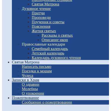
Святая Матрона
Духовное чтение
Притчи
Проповеди
Поучения и советы
Пояснения
Жития святых
Рассказы о святых
Описание икон
Православные календари
Семейный календарь
Детский календарь
Календарь духовного чтения
Святая Матрона
Написать письмо
Поездки к мощам
Чудеса
Записки в Храм
О здравии
Молебны
О упокоении
Пожертвование
Сообщение о пожертвовании