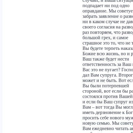
случаях, и Ваша ситуаци
подпадает ни под одно
оправдание. Мы совету
забрать заявление о разв
ни в каком случае не дав
своего согласия на разв
раз повторяем, что разво
большой грех, и самое
страшное это то, что не 
Вы будете терпеть наказ
Божие всю жизнь, но и 
Ваш также будет нести
ответственность за Ваш 
Вас это не пугает? Госп
дал Вам супруга. Второг
может и не быть. Вот ес
Вы были потерпевшей
стороной, вот если бы р
состоялся против Вашей
и если бы Ваш супруг и
Вам – вот тогда Вы мог
иметь дерзновение к Бо
просить себе нового муж
новую семью. Мы совет
Вам ежедневно читать а