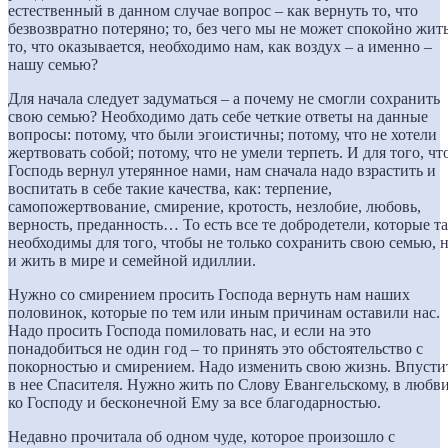
естественный в данном случае вопрос – как вернуть то, что
безвозвратно потеряно; то, без чего мы не может спокойно жить
то, что оказывается, необходимо нам, как воздух – а именно –
нашу семью?
Для начала следует задуматься – а почему не смогли сохранить
свою семью? Необходимо дать себе четкие ответы на данные
вопросы: потому, что были эгоистичны; потому, что не хотели
жертвовать собой; потому, что не умели терпеть. И для того, чт
Господь вернул утерянное нами, нам сначала надо взрастить и
воспитать в себе такие качества, как: терпение,
самопожертвование, смирение, кротость, незлобие, любовь,
верность, преданность… То есть все те добродетели, которые т
необходимы для того, чтобы не только сохранить свою семью, 
и жить в мире и семейной идиллии.
Нужно со смирением просить Господа вернуть нам наших
половинок, которые по тем или иным причинам оставили нас.
Надо просить Господа помиловать нас, и если на это
понадобиться не один год – то принять это обстоятельство с
покорностью и смирением. Надо изменить свою жизнь. Впусти
в нее Спасителя. Нужно жить по Слову Евангельскому, в любв
ко Господу и бесконечной Ему за все благодарностью.
Недавно прочитала об одном чуде, которое произошло с