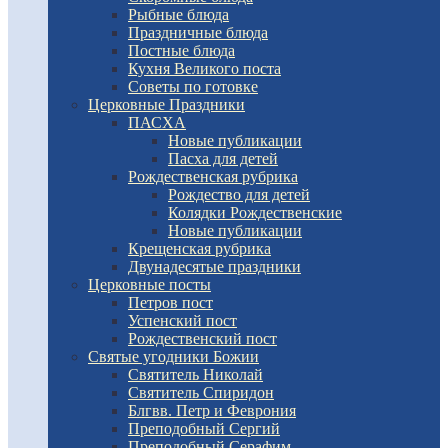
Рыбные блюда
Праздничные блюда
Постные блюда
Кухня Великого поста
Советы по готовке
Церковные Праздники
ПАСХА
Новые публикации
Пасха для детей
Рождественская рубрика
Рождество для детей
Колядки Рождественские
Новые публикации
Крещенская рубрика
Двунадесятые праздники
Церковные посты
Петров пост
Успенский пост
Рождественский пост
Святые угодники Божии
Святитель Николай
Святитель Спиридон
Блгвв. Петр и Феврония
Преподобный Сергий
Преподобный Серафим