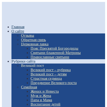
Главная
О сайте
Отзывы
Обратная связь
Церковная лавка
Пояс Пресвятой Богородицы
Святыни блаженной Матроны
Православные святыни
Рубрики сайта
Великий пост
Великий пост – рубрика
Великий пост – детям
Страстная седмица
Преддверие Великого поста
Семейная
Жених и Невеста
Муж и Жена
Папа и Мама
Воспитание детей