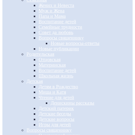
Жених и Невеста
Муж и Жена
Папа и Мама
Воспитание детей
Семейные трудности
Совет да любовь
Вопросы священнику
Новые вопросы-ответы
Новые публикации
Родительская
Отцовская
Материнская
Воспитание детей
Школьная жизнь
Детская
Детям в Рождество
Миша и Катя
Чтение для детей
Денискины рассказы
Детский патерик
Детские беседы
Детские вопросы
Игры для детей
Вопросы священнику