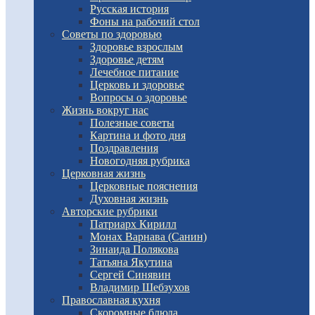
Русская история
Фоны на рабочий стол
Советы по здоровью
Здоровье взрослым
Здоровье детям
Лечебное питание
Церковь и здоровье
Вопросы о здоровье
Жизнь вокруг нас
Полезные советы
Картина и фото дня
Поздравления
Новогодняя рубрика
Церковная жизнь
Церковные пояснения
Духовная жизнь
Авторские рубрики
Патриарх Кирилл
Монах Варнава (Санин)
Зинаида Полякова
Татьяна Якутина
Сергей Синявин
Владимир Шебзухов
Православная кухня
Скоромные блюда