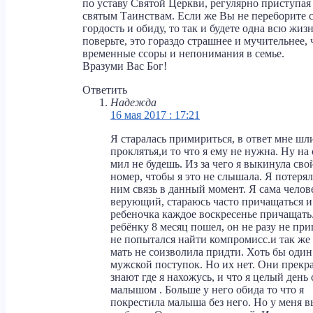
по уставу Святой Церкви, регулярно приступая
святым Таинствам. Если же Вы не переборите 
гордость и обиду, то так и будете одна всю жизнь
поверьте, это гораздо страшнее и мучительнее, 
временные ссоры и непонимания в семье.
Вразуми Вас Бог!
Ответить
Надежда
16 мая 2017 : 17:21
Я старалась примириться, в ответ мне шл
проклятья,и то что я ему не нужна. Ну на
мил не будешь. Из за чего я выкинула сво
номер, чтобы я это не слышала. Я потерял
ним связь в данный момент. Я сама челов
верующий, стараюсь часто причащаться и
ребеночка каждое воскресенье причащать
ребёнку 8 месяц пошел, он не разу не пр
не попытался найти компромисс.и так же 
мать не соизволила придти. Хоть бы один
мужской поступок. Но их нет. Они прекр
знают где я нахожусь, и что я целый день 
малышом . Больше у него обида то что я
покрестила малыша без него. Но у меня в