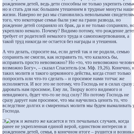
рождением детей, ведь дети способны не только укрепить семь
но и стать для нас большим утешением в трудные минуты наш
жизни. Наверно не раз мы становились невольными свидетеля
того, что некоторые семьи были уже на грани развода, но
рождение детей сохраняло их брак, да и не только сохраняло, н
укрепляло немало. Почему? Видимо потому, что рождение дете
требует от родителей немалого труда и самопожертвования, а
такой труд никогда не остается без награды и утешения.
А что делать, спросите вы, если детей так и не родили, семью
сохранить не смогли, как исправить то, что казалось бы,
исправить просто невозможно? Но «то, что невозможно челове
возможно Богу», – сказал Спаситель (см. Мф. 19,26). Конечно, 
таких молитв и такого церковного действа, когда стоит только
попросить или что-то сделать – и просимое нами тотчас же
исполняется. И все это не потому, что Господь не в силах сразу
даровать нам просимое, Ему ли, Творцу всего видимого и
невидимого, будет что-то не под силу? Но потому Господь не
сразу дарует нам просимое, что мы научились ценить то, что
вследствие долгих и смиренных молитв мы будем вымаливать 
Господа.
Э
то же касается и тех печальных случаев, когда
ранее не укрепленная единой верой, единством интересов и
рождением детей, семья, в конечном итоге – рушится и возника