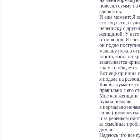
на меня кормящую
повесил сумму на 
адвокатов.
И ещё момент: Я з
его соц сети, и ув
переписку с друго
женщиной. У него
отношения. Я счи
он подло поступил
малышу нужна отц
забота, когда он к
закатывается крико
с кем то общается.
Вот ещё причина 
я подала на развод
Как вы думаете эт
правильно с его с
Мне как женщине 
нужна помощь.
я нормально ночам
сплю (промежутка
и за ребёнком смо
за семейные проб
думаю.
Надеюсь что все б