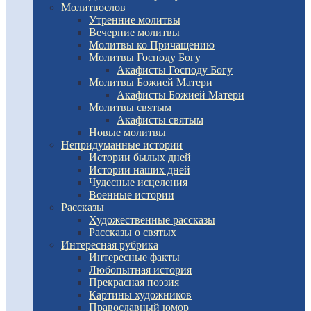
Молитвослов
Утренние молитвы
Вечерние молитвы
Молитвы ко Причащению
Молитвы Господу Богу
Акафисты Господу Богу
Молитвы Божией Матери
Акафисты Божией Матери
Молитвы святым
Акафисты святым
Новые молитвы
Непридуманные истории
Истории былых дней
Истории наших дней
Чудесные исцеления
Военные истории
Рассказы
Художественные рассказы
Рассказы о святых
Интересная рубрика
Интересные факты
Любопытная история
Прекрасная поэзия
Картины художников
Православный юмор