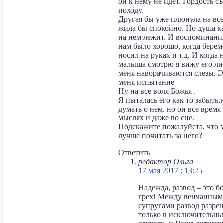
он к нему не идёт. Гордость съ
походу.
Другая бы уже плюнула на все
жила бы спокойно. Но душа ка
на нем лежит. И воспоминания
нам было хорошо, когда бере
носил на руках и т.д. И когда 
малыша смотрю я вижу его ли
меня наворачиваются слезы. Э
меня испытание
Ну на все воля Божья .
Я пыталась его как то забыть,
думать о нем, но он все время 
мыслях и даже во сне.
Подскажите пожалуйста, что 
лучше почитать за него?
Ответить
редактор Ольга
17 мая 2017 : 13:25
Надежда, развод – это 
грех! Между венчанным
супругами развод разре
только в исключительн