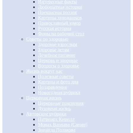
Интересные факты
Любопытная история
Прекрасная поэзия
Картины художников
Православный юмор
Русская история
Фоны на рабочий стол
Советы по здоровью
Здоровье взрослым
Здоровье детям
Лечебное питание
Церковь и здоровье
Вопросы о здоровье
Жизнь вокруг нас
Полезные советы
Картина и фото дня
Поздравления
Новогодняя рубрика
Церковная жизнь
Церковные пояснения
Духовная жизнь
Авторские рубрики
Патриарх Кирилл
Монах Варнава (Санин)
Зинаида Полякова