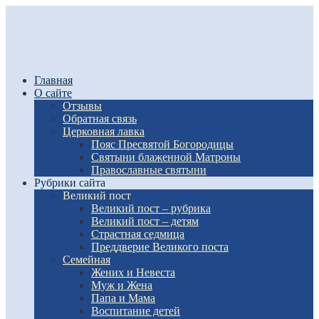
Главная
О сайте
Отзывы
Обратная связь
Церковная лавка
Пояс Пресвятой Богородицы
Святыни блаженной Матроны
Православные святыни
Рубрики сайта
Великий пост
Великий пост – рубрика
Великий пост – детям
Страстная седмица
Преддверие Великого поста
Семейная
Жених и Невеста
Муж и Жена
Папа и Мама
Воспитание детей