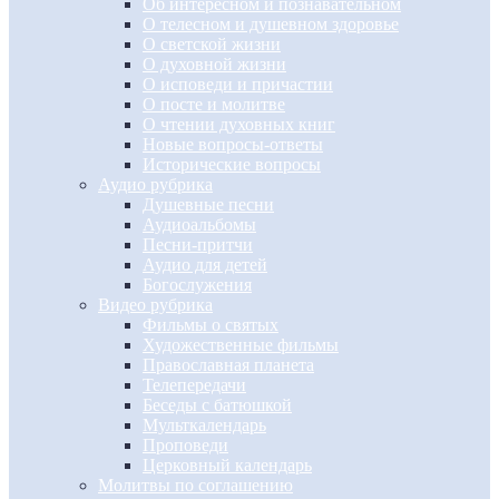
Об интересном и познавательном
О телесном и душевном здоровье
О светской жизни
О духовной жизни
О исповеди и причастии
О посте и молитве
О чтении духовных книг
Новые вопросы-ответы
Исторические вопросы
Аудио рубрика
Душевные песни
Аудиоальбомы
Песни-притчи
Аудио для детей
Богослужения
Видео рубрика
Фильмы о святых
Художественные фильмы
Православная планета
Телепередачи
Беседы с батюшкой
Мульткалендарь
Проповеди
Церковный календарь
Молитвы по соглашению