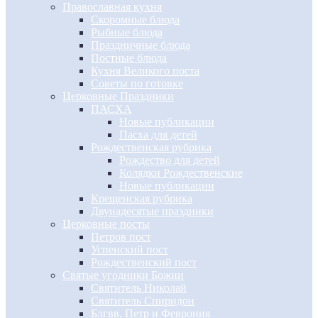
Православная кухня
Скоромные блюда
Рыбные блюда
Праздничные блюда
Постные блюда
Кухня Великого поста
Советы по готовке
Церковные Праздники
ПАСХА
Новые публикации
Пасха для детей
Рождественская рубрика
Рождество для детей
Колядки Рождественские
Новые публикации
Крещенская рубрика
Двунадесятые праздники
Церковные посты
Петров пост
Успенский пост
Рождественский пост
Святые угодники Божии
Святитель Николай
Святитель Спиридон
Блгвв. Петр и Феврония