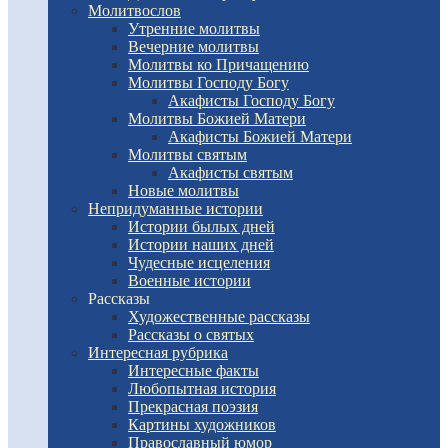
Молитвослов
Утренние молитвы
Вечерние молитвы
Молитвы ко Причащению
Молитвы Господу Богу
Акафисты Господу Богу
Молитвы Божией Матери
Акафисты Божией Матери
Молитвы святым
Акафисты святым
Новые молитвы
Непридуманные истории
Истории былых дней
Истории наших дней
Чудесные исцеления
Военные истории
Рассказы
Художественные рассказы
Рассказы о святых
Интересная рубрика
Интересные факты
Любопытная история
Прекрасная поэзия
Картины художников
Православный юмор