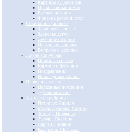
Картины художников
Православный юмор
Русская история
Фоны на рабочий стол
Советы по здоровью
Здоровье взрослым
Здоровье детям
Лечебное питание
Церковь и здоровье
Вопросы о здоровье
Жизнь вокруг нас
Полезные советы
Картина и фото дня
Поздравления
Новогодняя рубрика
Церковная жизнь
Церковные пояснения
Духовная жизнь
Авторские рубрики
Патриарх Кирилл
Монах Варнава (Санин)
Зинаида Полякова
Татьяна Якутина
Сергей Синявин
Владимир Шебзухов