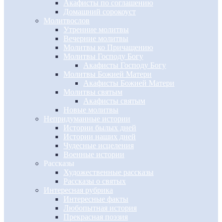
Акафисты по соглашению
Домашний сорокоуст
Молитвослов
Утренние молитвы
Вечерние молитвы
Молитвы ко Причащению
Молитвы Господу Богу
Акафисты Господу Богу
Молитвы Божией Матери
Акафисты Божией Матери
Молитвы святым
Акафисты святым
Новые молитвы
Непридуманные истории
Истории былых дней
Истории наших дней
Чудесные исцеления
Военные истории
Рассказы
Художественные рассказы
Рассказы о святых
Интересная рубрика
Интересные факты
Любопытная история
Прекрасная поэзия