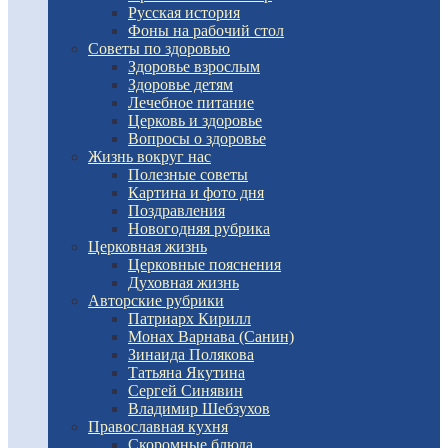
Русская история
Фоны на рабочий стол
Советы по здоровью
Здоровье взрослым
Здоровье детям
Лечебное питание
Церковь и здоровье
Вопросы о здоровье
Жизнь вокруг нас
Полезные советы
Картина и фото дня
Поздравления
Новогодняя рубрика
Церковная жизнь
Церковные пояснения
Духовная жизнь
Авторские рубрики
Патриарх Кирилл
Монах Варнава (Санин)
Зинаида Полякова
Татьяна Якутина
Сергей Синявин
Владимир Шебзухов
Православная кухня
Скоромные блюда