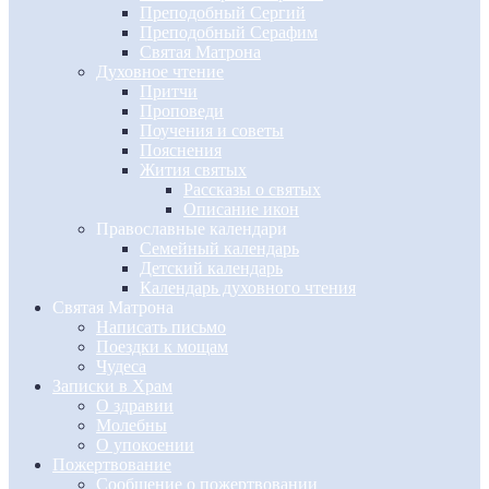
Преподобный Сергий
Преподобный Серафим
Святая Матрона
Духовное чтение
Притчи
Проповеди
Поучения и советы
Пояснения
Жития святых
Рассказы о святых
Описание икон
Православные календари
Семейный календарь
Детский календарь
Календарь духовного чтения
Святая Матрона
Написать письмо
Поездки к мощам
Чудеса
Записки в Храм
О здравии
Молебны
О упокоении
Пожертвование
Сообщение о пожертвовании