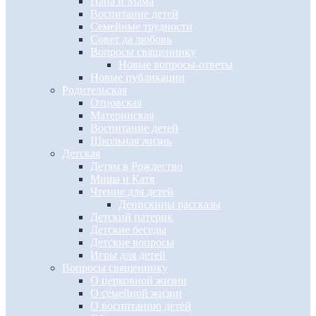
Папа и Мама
Воспитание детей
Семейные трудности
Совет да любовь
Вопросы священнику
Новые вопросы-ответы
Новые публикации
Родительская
Отцовская
Материнская
Воспитание детей
Школьная жизнь
Детская
Детям в Рождество
Миша и Катя
Чтение для детей
Денискины рассказы
Детский патерик
Детские беседы
Детские вопросы
Игры для детей
Вопросы священнику
О церковной жизни
О семейной жизни
О воспитанию детей