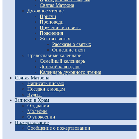
Святая Матрона
Духовное чтение
Притчи
Проповеди
Поучения и советы
Пояснения
Жития святых
Рассказы о святых
Описание икон
Православные календари
Семейный календарь
Детский календарь
Календарь духовного чтения
Святая Матрона
Написать письмо
Поездки к мощам
Чудеса
Записки в Храм
О здравии
Молебны
О упокоении
Пожертвование
Сообщение о пожертвовании