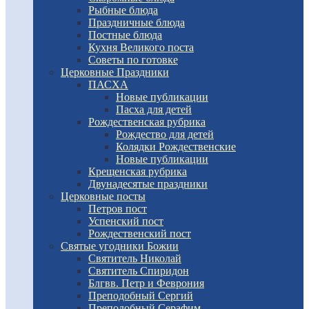
Рыбные блюда
Праздничные блюда
Постные блюда
Кухня Великого поста
Советы по готовке
Церковные Праздники
ПАСХА
Новые публикации
Пасха для детей
Рождественская рубрика
Рождество для детей
Колядки Рождественские
Новые публикации
Крещенская рубрика
Двунадесятые праздники
Церковные посты
Петров пост
Успенский пост
Рождественский пост
Святые угодники Божии
Святитель Николай
Святитель Спиридон
Блгвв. Петр и Феврония
Преподобный Сергий
Преподобный Серафим