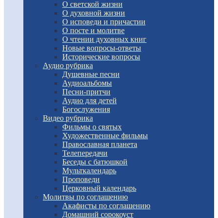
О светской жизни
О духовной жизни
О исповеди и причастии
О посте и молитве
О чтении духовных книг
Новые вопросы-ответы
Исторические вопросы
Аудио рубрика
Душевные песни
Аудиоальбомы
Песни-притчи
Аудио для детей
Богослужения
Видео рубрика
Фильмы о святых
Художественные фильмы
Православная планета
Телепередачи
Беседы с батюшкой
Мульткалендарь
Проповеди
Церковный календарь
Молитвы по соглашению
Акафисты по соглашению
Домашний сорокоуст