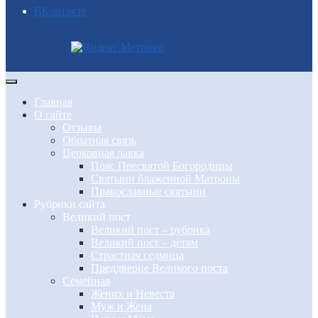
BКонтакте
Главная
О сайте
Отзывы
Обратная связь
Церковная лавка
Пояс Пресвятой Богородицы
Святыни блаженной Матроны
Православные святыни
Рубрики сайта
Великий пост
Великий пост – рубрика
Великий пост – детям
Страстная седмица
Преддверие Великого поста
Семейная
Жених и Невеста
Муж и Жена