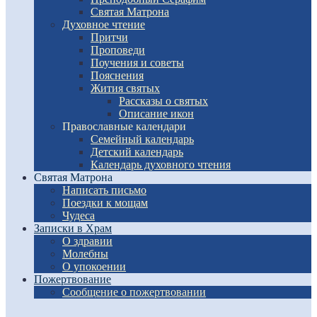
Святая Матрона
Духовное чтение
Притчи
Проповеди
Поучения и советы
Пояснения
Жития святых
Рассказы о святых
Описание икон
Православные календари
Семейный календарь
Детский календарь
Календарь духовного чтения
Святая Матрона
Написать письмо
Поездки к мощам
Чудеса
Записки в Храм
О здравии
Молебны
О упокоении
Пожертвование
Сообщение о пожертвовании