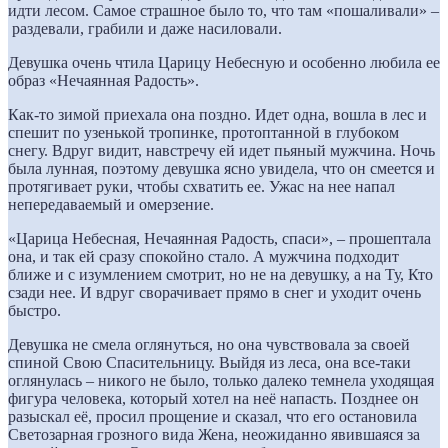
идти лесом. Самое страшное было то, что там «пошаливали» –
раздевали, грабили и даже насиловали.
Девушка очень чтила Царицу Небесную и особенно любила ее
образ «Нечаянная Радость».
Как-то зимой приехала она поздно. Идет одна, вошла в лес и
спешит по узенькой тропинке, протоптанной в глубоком
снегу. Вдруг видит, навстречу ей идет пьяный мужчина. Ночь
была лунная, поэтому девушка ясно увидела, что он смеется и
протягивает руки, чтобы схватить ее. Ужас на нее напал
непередаваемый и омерзение.
«Царица Небесная, Нечаянная Радость, спаси», – прошептала
она, и так ей сразу спокойно стало. А мужчина подходит
ближе и с изумлением смотрит, но не на девушку, а на Ту, Кто
сзади нее. И вдруг сворачивает прямо в снег и уходит очень
быстро.
Девушка не смела оглянуться, но она чувствовала за своей
спиной Свою Спасительницу. Выйдя из леса, она все-таки
оглянулась – никого не было, только далеко темнела уходящая
фигура человека, который хотел на неё напасть. Позднее он
разыскал её, просил прощение и сказал, что его остановила
Светозарная грозного вида Жена, неожиданно явившаяся за