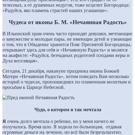
телесных, а от душевных недугов, тоже исцелит Богородица:
«Радуйся, яко пламень страстей наших угашаеши».
Чудеса от иконы Б. М. «Нечаянная Радость»
В Ильинский храм очень часто приходят девушки, мечтающие
о замужестве и молодые пары, не имеющие детей и узнающие
о том, что в Обыденке хранится Пояс Пресвятой Богородицы,
открывают здесь для себя и «Нечаянную Радость» и молятся
на акафисте: «Радуйся, безчадных родителей плодами веры и
Духа веселящая».
Сегодня, 21 декабря, накануне праздника иконы Божьей
Матери «Нечаянная Радость», хотим поведать Вам несколько
историй о чудесах, произошедших по пламенным молитвам и
просьбам к Царице Небесной.
Чудо, о котором я так мечтала
Я
очень долго мечтала о ребенке, но у меня ничего не
получалось. Время шло. Я ходила по больницам, отдавая
огромные деньги на лечение, но всё было безрезультатно.