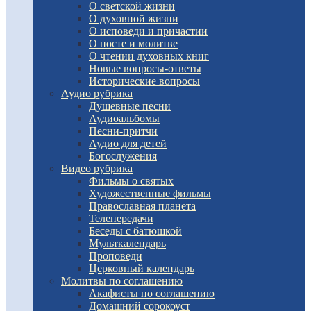
О светской жизни
О духовной жизни
О исповеди и причастии
О посте и молитве
О чтении духовных книг
Новые вопросы-ответы
Исторические вопросы
Аудио рубрика
Душевные песни
Аудиоальбомы
Песни-притчи
Аудио для детей
Богослужения
Видео рубрика
Фильмы о святых
Художественные фильмы
Православная планета
Телепередачи
Беседы с батюшкой
Мульткалендарь
Проповеди
Церковный календарь
Молитвы по соглашению
Акафисты по соглашению
Домашний сорокоуст