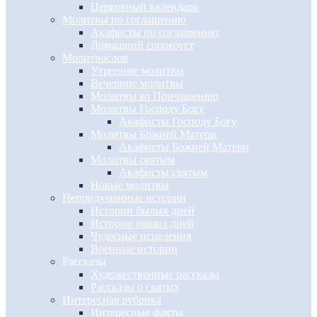
Церковный календарь
Молитвы по соглашению
Акафисты по соглашению
Домашний сорокоуст
Молитвослов
Утренние молитвы
Вечерние молитвы
Молитвы ко Причащению
Молитвы Господу Богу
Акафисты Господу Богу
Молитвы Божией Матери
Акафисты Божией Матери
Молитвы святым
Акафисты святым
Новые молитвы
Непридуманные истории
Истории былых дней
Истории наших дней
Чудесные исцеления
Военные истории
Рассказы
Художественные рассказы
Рассказы о святых
Интересная рубрика
Интересные факты