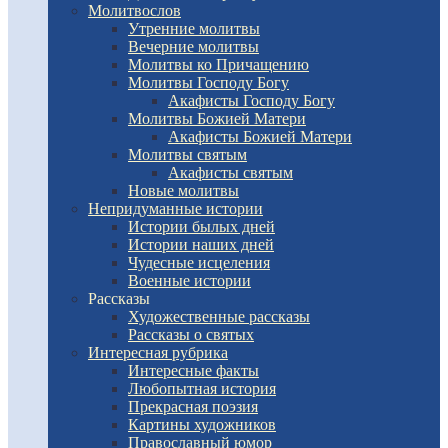
Молитвослов
Утренние молитвы
Вечерние молитвы
Молитвы ко Причащению
Молитвы Господу Богу
Акафисты Господу Богу
Молитвы Божией Матери
Акафисты Божией Матери
Молитвы святым
Акафисты святым
Новые молитвы
Непридуманные истории
Истории былых дней
Истории наших дней
Чудесные исцеления
Военные истории
Рассказы
Художественные рассказы
Рассказы о святых
Интересная рубрика
Интересные факты
Любопытная история
Прекрасная поэзия
Картины художников
Православный юмор