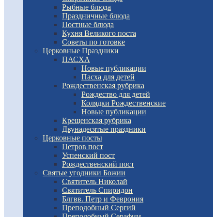
Рыбные блюда
Праздничные блюда
Постные блюда
Кухня Великого поста
Советы по готовке
Церковные Праздники
ПАСХА
Новые публикации
Пасха для детей
Рождественская рубрика
Рождество для детей
Колядки Рождественские
Новые публикации
Крещенская рубрика
Двунадесятые праздники
Церковные посты
Петров пост
Успенский пост
Рождественский пост
Святые угодники Божии
Святитель Николай
Святитель Спиридон
Блгвв. Петр и Феврония
Преподобный Сергий
Преподобный Серафим