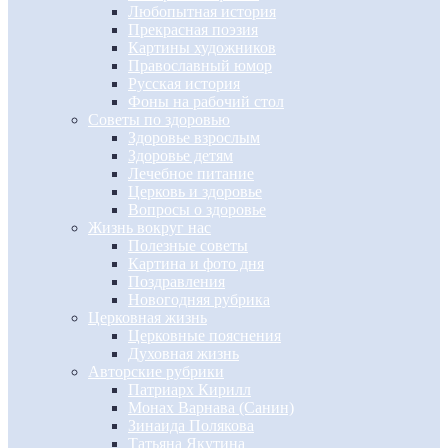
Любопытная история
Прекрасная поэзия
Картины художников
Православный юмор
Русская история
Фоны на рабочий стол
Советы по здоровью
Здоровье взрослым
Здоровье детям
Лечебное питание
Церковь и здоровье
Вопросы о здоровье
Жизнь вокруг нас
Полезные советы
Картина и фото дня
Поздравления
Новогодняя рубрика
Церковная жизнь
Церковные пояснения
Духовная жизнь
Авторские рубрики
Патриарх Кирилл
Монах Варнава (Санин)
Зинаида Полякова
Татьяна Якутина