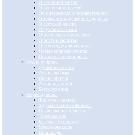
О семейной жизни
О воспитанию детей
Об интересном и познавательном
О телесном и душевном здоровье
О светской жизни
О духовной жизни
О исповеди и причастии
О посте и молитве
О чтении духовных книг
Новые вопросы-ответы
Исторические вопросы
Аудио рубрика
Душевные песни
Аудиоальбомы
Песни-притчи
Аудио для детей
Богослужения
Видео рубрика
Фильмы о святых
Художественные фильмы
Православная планета
Телепередачи
Беседы с батюшкой
Мульткалендарь
Проповеди