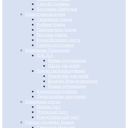
Сергей Синявин
Владимир Шебзухов
Православная кухня
Скоромные блюда
Рыбные блюда
Праздничные блюда
Постные блюда
Кухня Великого поста
Советы по готовке
Церковные Праздники
ПАСХА
Новые публикации
Пасха для детей
Рождественская рубрика
Рождество для детей
Колядки Рождественские
Новые публикации
Крещенская рубрика
Двунадесятые праздники
Церковные посты
Петров пост
Успенский пост
Рождественский пост
Святые угодники Божии
Святитель Николай