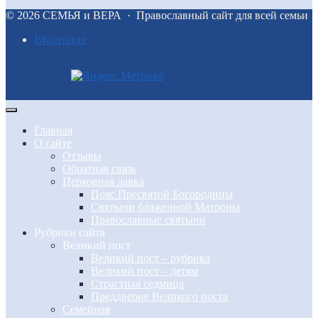
©
2026
СЕМЬЯ и ВЕРА
·
Православный сайт для всей семьи
BКонтакте
Главная
О сайте
Отзывы
Обратная связь
Церковная лавка
Пояс Пресвятой Богородицы
Святыни блаженной Матроны
Православные святыни
Рубрики сайта
Великий пост
Великий пост – рубрика
Великий пост – детям
Страстная седмица
Преддверие Великого поста
Семейная