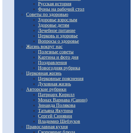
Русская история
Фоны на рабочий стол
Советы по здоровью
Здоровье взрослым
Здоровье детям
Лечебное питание
Церковь и здоровье
Вопросы о здоровье
Жизнь вокруг нас
Полезные советы
Картина и фото дня
Поздравления
Новогодняя рубрика
Церковная жизнь
Церковные пояснения
Духовная жизнь
Авторские рубрики
Патриарх Кирилл
Монах Варнава (Санин)
Зинаида Полякова
Татьяна Якутина
Сергей Синявин
Владимир Шебзухов
Православная кухня
Скоромные блюда