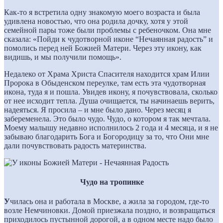
Как-то я встретила одну знакомую моего возраста и была
удивлена новостью, что она родила дочку, хотя у этой
семейной пары тоже были проблемы с ребеночком. Она мне
сказала: «Пойди к чудотворной иконе “Нечаянная радость” и
помолись перед ней Божией Матери. Через эту икону, как
видишь, и мы получили помощь».
Недалеко от Храма Христа Спасителя находится храм Илии
Пророка в Обыденском переулке, там есть эта чудотворная
икона, туда я и пошла. Увидев икону, я почувствовала, сколько
от нее исходит тепла. Душа очищается, ты начинаешь верить,
надеяться. Я просила – и мне было дано. Через месяц я
забеременела. Это было чудо. Чудо, о котором я так мечтала.
Моему малышу недавно исполнилось 2 года и 4 месяца, и я не
забываю благодарить Бога и Богородицу за то, что Они мне
дали почувствовать радость материнства.
Чудо на тропинке
У
чилась она и работала в Москве, а жила за городом, где-то
возле Немчиновки. Домой приезжала поздно, и возвращаться
приходилось пустынной дорогой, а в одном месте надо было