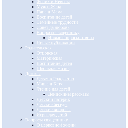
Жених и Невеста
Муж и Жена
Папа и Мама
Воспитание детей
Семейные трудности
Совет да любовь
Вопросы священнику
Новые вопросы-ответы
Новые публикации
Родительская
Отцовская
Материнская
Воспитание детей
Школьная жизнь
Детская
Детям в Рождество
Миша и Катя
Чтение для детей
Денискины рассказы
Детский патерик
Детские беседы
Детские вопросы
Игры для детей
Вопросы священнику
О церковной жизни