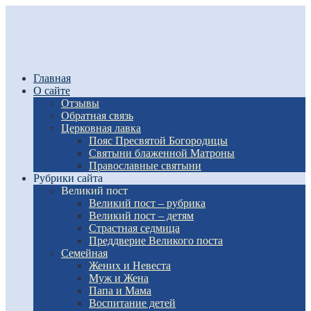
Главная
О сайте
Отзывы
Обратная связь
Церковная лавка
Пояс Пресвятой Богородицы
Святыни блаженной Матроны
Православные святыни
Рубрики сайта
Великий пост
Великий пост – рубрика
Великий пост – детям
Страстная седмица
Преддверие Великого поста
Семейная
Жених и Невеста
Муж и Жена
Папа и Мама
Воспитание детей