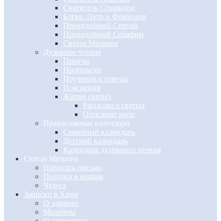
Святитель Спиридон
Блгвв. Петр и Феврония
Преподобный Сергий
Преподобный Серафим
Святая Матрона
Духовное чтение
Притчи
Проповеди
Поучения и советы
Пояснения
Жития святых
Рассказы о святых
Описание икон
Православные календари
Семейный календарь
Детский календарь
Календарь духовного чтения
Святая Матрона
Написать письмо
Поездки к мощам
Чудеса
Записки в Храм
О здравии
Молебны
О упокоении