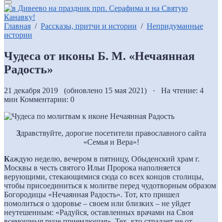
Главная
/
Рассказы, притчи и истории
/
Непридуманные
истории
Чудеса от иконы Б. М. «Нечаянная
Радость»
21 декабря 2019 (обновлено 15 мая 2021) · На чтение: 4
мин
Комментарии: 0
З
дравствуйте, дорогие посетители православного сайта
«Семья и Вера»!
К
аждую неделю, вечером в пятницу, Обыденский храм г.
Москвы в честь святого Ильи Пророка наполняется
верующими, стекающимися сюда со всех концов столицы,
чтобы присоединиться к молитве перед чудотворным образом
Богородицы «Нечаянная Радость». Тот, кто пришел
помолиться о здоровье – своем или близких – не уйдет
неутешенным: «Радуйся, оставленных врачами на Своя
всемощныя руце приемлющая», Тех, кто страдает не от