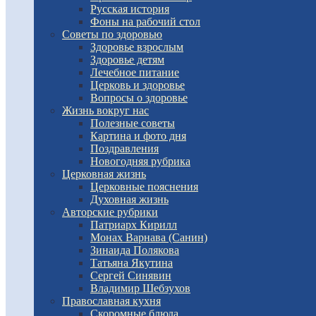
Русская история
Фоны на рабочий стол
Советы по здоровью
Здоровье взрослым
Здоровье детям
Лечебное питание
Церковь и здоровье
Вопросы о здоровье
Жизнь вокруг нас
Полезные советы
Картина и фото дня
Поздравления
Новогодняя рубрика
Церковная жизнь
Церковные пояснения
Духовная жизнь
Авторские рубрики
Патриарх Кирилл
Монах Варнава (Санин)
Зинаида Полякова
Татьяна Якутина
Сергей Синявин
Владимир Шебзухов
Православная кухня
Скоромные блюда