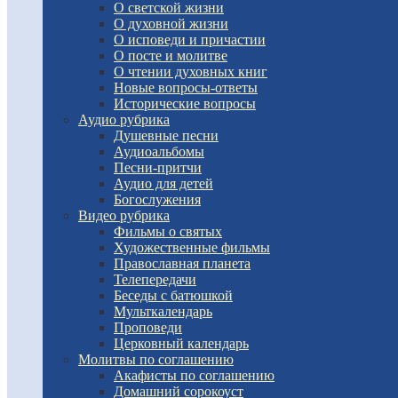
О светской жизни
О духовной жизни
О исповеди и причастии
О посте и молитве
О чтении духовных книг
Новые вопросы-ответы
Исторические вопросы
Аудио рубрика
Душевные песни
Аудиоальбомы
Песни-притчи
Аудио для детей
Богослужения
Видео рубрика
Фильмы о святых
Художественные фильмы
Православная планета
Телепередачи
Беседы с батюшкой
Мульткалендарь
Проповеди
Церковный календарь
Молитвы по соглашению
Акафисты по соглашению
Домашний сорокоуст