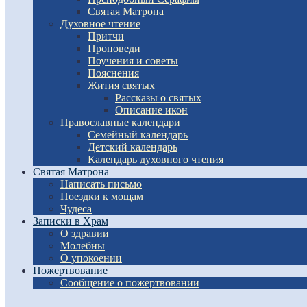
Святая Матрона
Духовное чтение
Притчи
Проповеди
Поучения и советы
Пояснения
Жития святых
Рассказы о святых
Описание икон
Православные календари
Семейный календарь
Детский календарь
Календарь духовного чтения
Святая Матрона
Написать письмо
Поездки к мощам
Чудеса
Записки в Храм
О здравии
Молебны
О упокоении
Пожертвование
Сообщение о пожертвовании