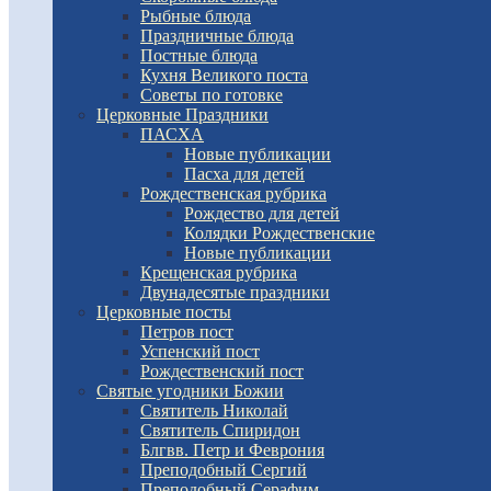
Рыбные блюда
Праздничные блюда
Постные блюда
Кухня Великого поста
Советы по готовке
Церковные Праздники
ПАСХА
Новые публикации
Пасха для детей
Рождественская рубрика
Рождество для детей
Колядки Рождественские
Новые публикации
Крещенская рубрика
Двунадесятые праздники
Церковные посты
Петров пост
Успенский пост
Рождественский пост
Святые угодники Божии
Святитель Николай
Святитель Спиридон
Блгвв. Петр и Феврония
Преподобный Сергий
Преподобный Серафим