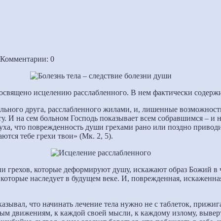
Комментарии: 0
 посвящено исцелению расслабленного. В нем фактически содерж
ольного друга, расслабленного жилами, и, лишенные возможнос
у. И на сем больном Господь показывает всем собравшимся – и 
духа, что поврежденность души грехами рано или поздно приводи
тся тебе грехи твои» (Мк. 2, 5).
ии грехов, которые деформируют душу, искажают образ Божий в ч
 которые наследует в будущем веке. И, поврежденная, искаженна
азывал, что начинать лечение тела нужно не с таблеток, прижига
ым движениям, к каждой своей мысли, к каждому излому, выверт