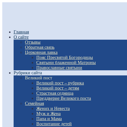
Главная
О сайте
Отзывы
Обратная связь
Церковная лавка
Пояс Пресвятой Богородицы
Святыни блаженной Матроны
Православные святыни
Рубрики сайта
Великий пост
Великий пост – рубрика
Великий пост – детям
Страстная седмица
Преддверие Великого поста
Семейная
Жених и Невеста
Муж и Жена
Папа и Мама
Воспитание детей