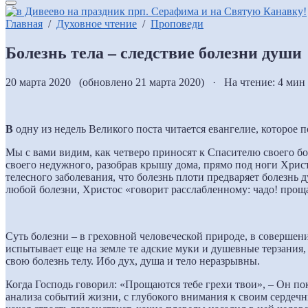
Главная
/
Духовное чтение
/
Проповеди
Болезнь тела – следствие болезни души
20 марта 2020 (обновлено 21 марта 2020) · На чтение: 4 мин
В
одну из недель Великого поста читается евангелие, которое
Мы с вами видим, как четверо приносят к Спасителю своего б
своего недужного, разобрав крышу дома, прямо под ноги Христ
телесного заболевания, что болезнь плоти предваряет болезнь 
любой болезни, Христос «говорит расслабленному: чадо! прощаю
Суть болезни – в греховной человеческой природе, в совершен
испытывает еще на земле те адские муки и душевные терзания,
свою болезнь телу. Ибо дух, душа и тело неразрывны.
Когда Господь говорил: «Прощаются тебе грехи твои», – Он пок
анализа событий жизни, с глубокого внимания к своим сердечн