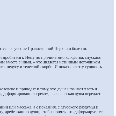
ится все учение Православной Церкви о болезни.
ти пробиться к Нему по причине многолюдства, спускают
нам вместе с ними, – что является истинным источником
т к недугу и телесной скорби. И показывая эту сущность
еловеке и приводят к тому, что душа начинает тлеть и
я, деформированная грехом, человеческая душа передает
ний или массажа, а с покаяния, с глубокого раздумья и
у, дребезжанию души, чтобы понять, что деформирует ее,