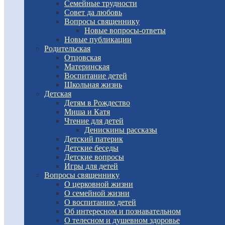
Семейные трудности
Совет да любовь
Вопросы священнику
Новые вопросы-ответы
Новые публикации
Родительская
Отцовская
Материнская
Воспитание детей
Школьная жизнь
Детская
Детям в Рождество
Миша и Катя
Чтение для детей
Денискины рассказы
Детский патерик
Детские беседы
Детские вопросы
Игры для детей
Вопросы священнику
О церковной жизни
О семейной жизни
О воспитанию детей
Об интересном и познавательном
О телесном и душевном здоровье