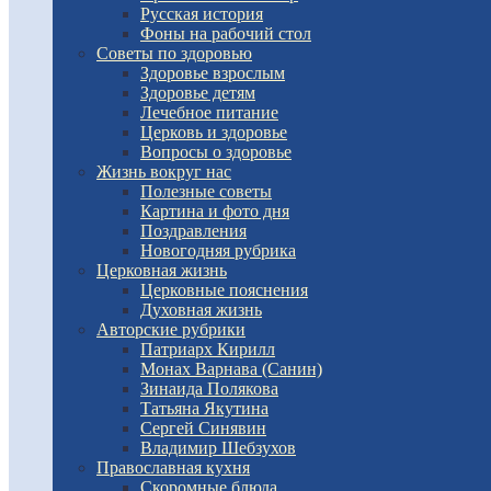
Русская история
Фоны на рабочий стол
Советы по здоровью
Здоровье взрослым
Здоровье детям
Лечебное питание
Церковь и здоровье
Вопросы о здоровье
Жизнь вокруг нас
Полезные советы
Картина и фото дня
Поздравления
Новогодняя рубрика
Церковная жизнь
Церковные пояснения
Духовная жизнь
Авторские рубрики
Патриарх Кирилл
Монах Варнава (Санин)
Зинаида Полякова
Татьяна Якутина
Сергей Синявин
Владимир Шебзухов
Православная кухня
Скоромные блюда