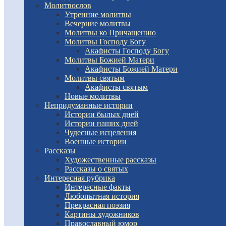
Молитвослов
Утренние молитвы
Вечерние молитвы
Молитвы ко Причащению
Молитвы Господу Богу
Акафисты Господу Богу
Молитвы Божией Матери
Акафисты Божией Матери
Молитвы святым
Акафисты святым
Новые молитвы
Непридуманные истории
Истории былых дней
Истории наших дней
Чудесные исцеления
Военные истории
Рассказы
Художественные рассказы
Рассказы о святых
Интересная рубрика
Интересные факты
Любопытная история
Прекрасная поэзия
Картины художников
Православный юмор