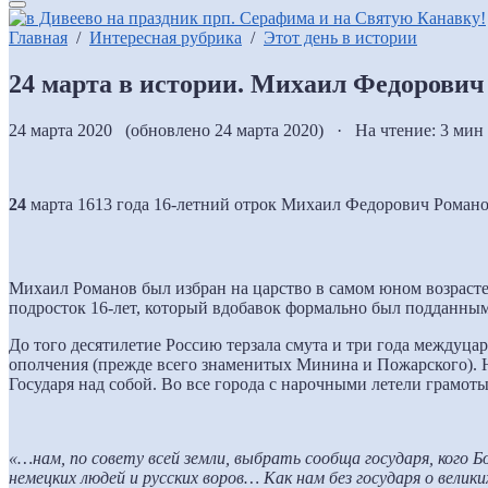
Главная
/
Интересная рубрика
/
Этот день в истории
24 марта в истории. Михаил Федорович
24 марта 2020 (обновлено 24 марта 2020) · На чтение: 3 мин
24
марта 1613 года 16-летний отрок Михаил Федорович Романов
Михаил Романов был избран на царство в самом юном возрасте,
подросток 16-лет, который вдобавок формально был подданным
До того десятилетие Россию терзала смута и три года междуца
ополчения (прежде всего знаменитых Минина и Пожарского). Но
Государя над собой. Во все города с нарочными летели грамо
«…нам, по совету всей земли, выбрать сообща государя, кого Б
немецких людей и русских воров… Как нам без государя о велик