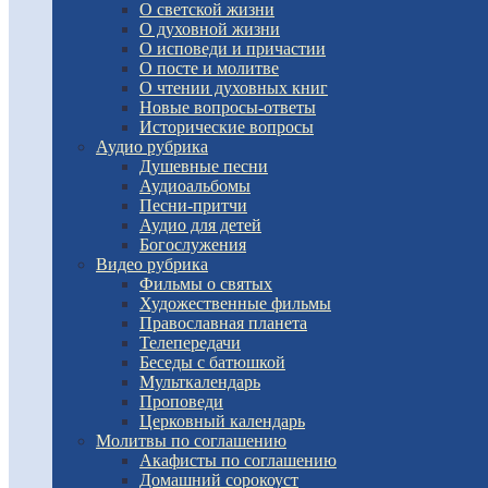
О светской жизни
О духовной жизни
О исповеди и причастии
О посте и молитве
О чтении духовных книг
Новые вопросы-ответы
Исторические вопросы
Аудио рубрика
Душевные песни
Аудиоальбомы
Песни-притчи
Аудио для детей
Богослужения
Видео рубрика
Фильмы о святых
Художественные фильмы
Православная планета
Телепередачи
Беседы с батюшкой
Мульткалендарь
Проповеди
Церковный календарь
Молитвы по соглашению
Акафисты по соглашению
Домашний сорокоуст