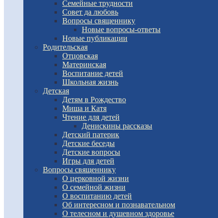
Семейные трудности
Совет да любовь
Вопросы священнику
Новые вопросы-ответы
Новые публикации
Родительская
Отцовская
Материнская
Воспитание детей
Школьная жизнь
Детская
Детям в Рождество
Миша и Катя
Чтение для детей
Денискины рассказы
Детский патерик
Детские беседы
Детские вопросы
Игры для детей
Вопросы священнику
О церковной жизни
О семейной жизни
О воспитанию детей
Об интересном и познавательном
О телесном и душевном здоровье