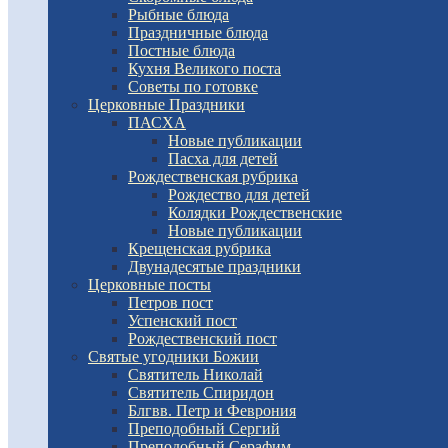
Рыбные блюда
Праздничные блюда
Постные блюда
Кухня Великого поста
Советы по готовке
Церковные Праздники
ПАСХА
Новые публикации
Пасха для детей
Рождественская рубрика
Рождество для детей
Колядки Рождественские
Новые публикации
Крещенская рубрика
Двунадесятые праздники
Церковные посты
Петров пост
Успенский пост
Рождественский пост
Святые угодники Божии
Святитель Николай
Святитель Спиридон
Блгвв. Петр и Феврония
Преподобный Сергий
Преподобный Серафим