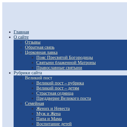
Главная
О сайте
Отзывы
Обратная связь
Церковная лавка
Пояс Пресвятой Богородицы
Святыни блаженной Матроны
Православные святыни
Рубрики сайта
Великий пост
Великий пост – рубрика
Великий пост – детям
Страстная седмица
Преддверие Великого поста
Семейная
Жених и Невеста
Муж и Жена
Папа и Мама
Воспитание детей