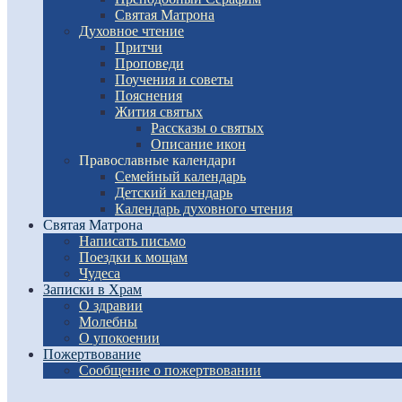
Святая Матрона
Духовное чтение
Притчи
Проповеди
Поучения и советы
Пояснения
Жития святых
Рассказы о святых
Описание икон
Православные календари
Семейный календарь
Детский календарь
Календарь духовного чтения
Святая Матрона
Написать письмо
Поездки к мощам
Чудеса
Записки в Храм
О здравии
Молебны
О упокоении
Пожертвование
Сообщение о пожертвовании