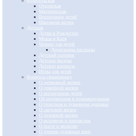
Родительская
Отцовская
Материнская
Воспитание детей
Школьная жизнь
Детская
Детям в Рождество
Миша и Катя
Чтение для детей
Денискины рассказы
Детский патерик
Детские беседы
Детские вопросы
Игры для детей
Вопросы священнику
О церковной жизни
О семейной жизни
О воспитанию детей
Об интересном и познавательном
О телесном и душевном здоровье
О светской жизни
О духовной жизни
О исповеди и причастии
О посте и молитве
О чтении духовных книг