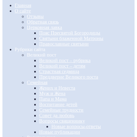
Главная
О сайте
Отзывы
Обратная связь
Церковная лавка
Пояс Пресвятой Богородицы
Святыни блаженной Матроны
Православные святыни
Рубрики сайта
Великий пост
Великий пост – рубрика
Великий пост – детям
Страстная седмица
Преддверие Великого поста
Семейная
Жених и Невеста
Муж и Жена
Папа и Мама
Воспитание детей
Семейные трудности
Совет да любовь
Вопросы священнику
Новые вопросы-ответы
Новые публикации