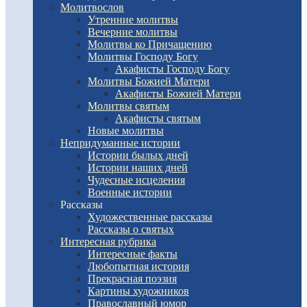
Молитвослов
Утренние молитвы
Вечерние молитвы
Молитвы ко Причащению
Молитвы Господу Богу
Акафисты Господу Богу
Молитвы Божией Матери
Акафисты Божией Матери
Молитвы святым
Акафисты святым
Новые молитвы
Непридуманные истории
Истории былых дней
Истории наших дней
Чудесные исцеления
Военные истории
Рассказы
Художественные рассказы
Рассказы о святых
Интересная рубрика
Интересные факты
Любопытная история
Прекрасная поэзия
Картины художников
Православный юмор