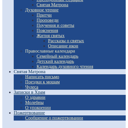
Святая Матрона
Духовное чтение
Притчи
Проповеди
Поучения и советы
Пояснения
Жития святых
Рассказы о святых
Описание икон
Православные календари
Семейный календарь
Детский календарь
Календарь духовного чтения
Святая Матрона
Написать письмо
Поездки к мощам
Чудеса
Записки в Храм
О здравии
Молебны
О упокоении
Пожертвование
Сообщение о пожертвовании