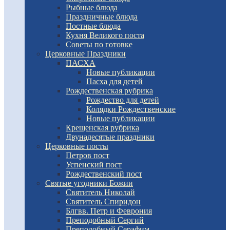
Рыбные блюда
Праздничные блюда
Постные блюда
Кухня Великого поста
Советы по готовке
Церковные Праздники
ПАСХА
Новые публикации
Пасха для детей
Рождественская рубрика
Рождество для детей
Колядки Рождественские
Новые публикации
Крещенская рубрика
Двунадесятые праздники
Церковные посты
Петров пост
Успенский пост
Рождественский пост
Святые угодники Божии
Святитель Николай
Святитель Спиридон
Блгвв. Петр и Феврония
Преподобный Сергий
Преподобный Серафим