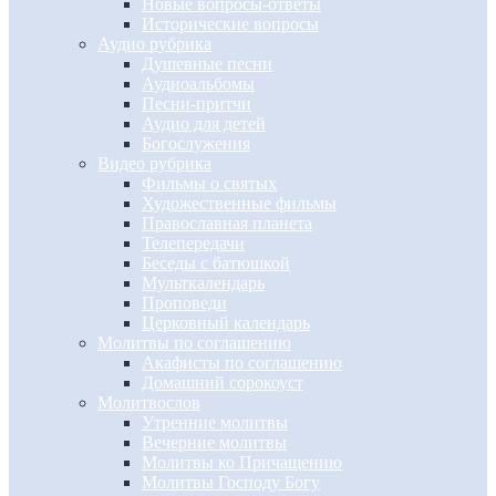
Новые вопросы-ответы
Исторические вопросы
Аудио рубрика
Душевные песни
Аудиоальбомы
Песни-притчи
Аудио для детей
Богослужения
Видео рубрика
Фильмы о святых
Художественные фильмы
Православная планета
Телепередачи
Беседы с батюшкой
Мульткалендарь
Проповеди
Церковный календарь
Молитвы по соглашению
Акафисты по соглашению
Домашний сорокоуст
Молитвослов
Утренние молитвы
Вечерние молитвы
Молитвы ко Причащению
Молитвы Господу Богу