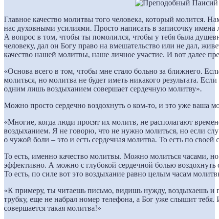
Главное качество молитвы того человека, который молится. На
нас духовными усилиями. Просто написать в записочку имена лю
А вопрос в том, чтобы ты помолился, чтобы у тебя была душев
человеку, дал он Богу право на вмешательство или не дал, жив
качество нашей молитвы, наше личное участие. И вот далее п
«Основа всего в том, чтобы мне стало больно за ближнего. Если
молиться, но молитва не будет иметь никакого результата. Если 
одним лишь воздыханием совершает сердечную молитву».
Можно просто сердечно воздохнуть о ком-то, и это уже ваша м
«Многие, когда люди просят их молитв, не располагают време
воздыханием. Я не говорю, что не нужно молиться, но если случ
о чужой боли – это и есть сердечная молитва. То есть по свое
То есть, именно качество молитвы. Можно молиться часами, но 
эффективно. А можно с глубокой сердечной болью воздохнуть о
То есть, по силе вот это воздыхание равно целым часам молитв
«К примеру, ты читаешь письмо, видишь нужду, воздыхаешь и п
трубку, еще не набрал номер телефона, а Бог уже слышит тебя. 
совершается такая молитва!»