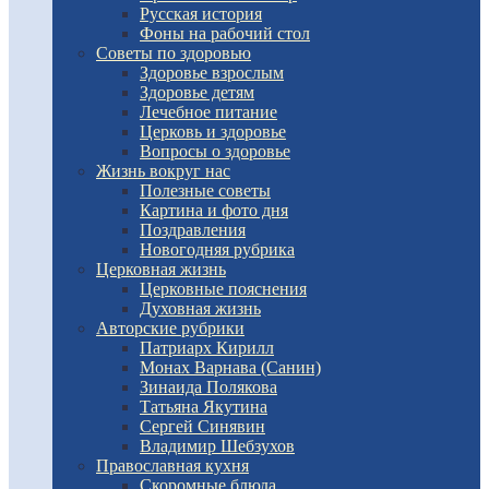
Русская история
Фоны на рабочий стол
Советы по здоровью
Здоровье взрослым
Здоровье детям
Лечебное питание
Церковь и здоровье
Вопросы о здоровье
Жизнь вокруг нас
Полезные советы
Картина и фото дня
Поздравления
Новогодняя рубрика
Церковная жизнь
Церковные пояснения
Духовная жизнь
Авторские рубрики
Патриарх Кирилл
Монах Варнава (Санин)
Зинаида Полякова
Татьяна Якутина
Сергей Синявин
Владимир Шебзухов
Православная кухня
Скоромные блюда