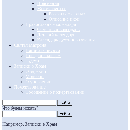
Пояснения
Жития святых
Рассказы о святых
Описание икон
Православные календари
Семейный календарь
Детский календарь
Календарь духовного чтения
Святая Матрона
Написать письмо
Поездки к мощам
Чудеса
Записки в Храм
О здравии
Молебны
О упокоении
Пожертвование
Сообщение о пожертвовании
Что будем искать?
Например,
Записки в Храм