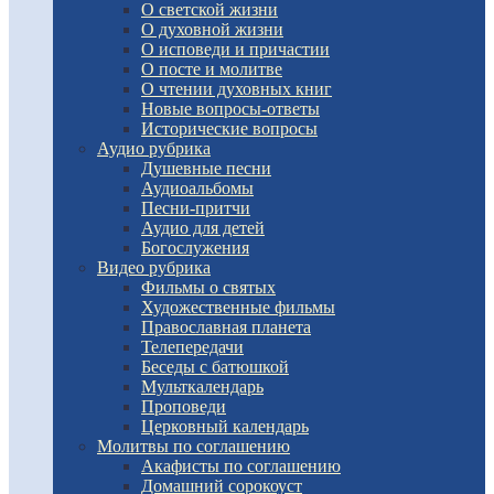
О светской жизни
О духовной жизни
О исповеди и причастии
О посте и молитве
О чтении духовных книг
Новые вопросы-ответы
Исторические вопросы
Аудио рубрика
Душевные песни
Аудиоальбомы
Песни-притчи
Аудио для детей
Богослужения
Видео рубрика
Фильмы о святых
Художественные фильмы
Православная планета
Телепередачи
Беседы с батюшкой
Мульткалендарь
Проповеди
Церковный календарь
Молитвы по соглашению
Акафисты по соглашению
Домашний сорокоуст