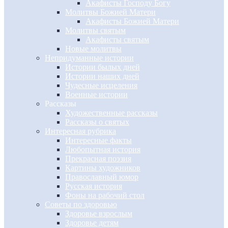
Акафисты Господу Богу
Молитвы Божией Матери
Акафисты Божией Матери
Молитвы святым
Акафисты святым
Новые молитвы
Непридуманные истории
Истории былых дней
Истории наших дней
Чудесные исцеления
Военные истории
Рассказы
Художественные рассказы
Рассказы о святых
Интересная рубрика
Интересные факты
Любопытная история
Прекрасная поэзия
Картины художников
Православный юмор
Русская история
Фоны на рабочий стол
Советы по здоровью
Здоровье взрослым
Здоровье детям