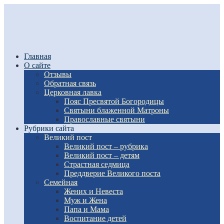
Главная
О сайте
Отзывы
Обратная связь
Церковная лавка
Пояс Пресвятой Богородицы
Святыни блаженной Матроны
Православные святыни
Рубрики сайта
Великий пост
Великий пост – рубрика
Великий пост – детям
Страстная седмица
Преддверие Великого поста
Семейная
Жених и Невеста
Муж и Жена
Папа и Мама
Воспитание детей