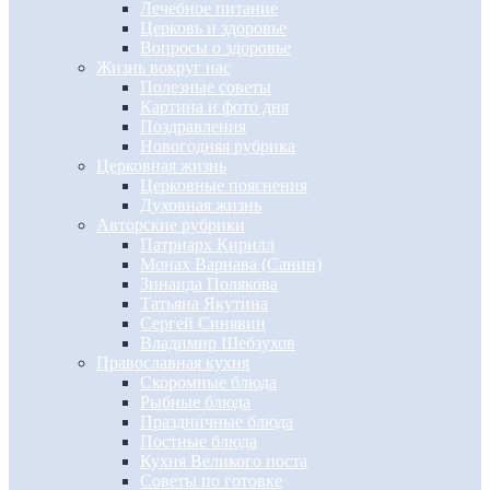
Лечебное питание
Церковь и здоровье
Вопросы о здоровье
Жизнь вокруг нас
Полезные советы
Картина и фото дня
Поздравления
Новогодняя рубрика
Церковная жизнь
Церковные пояснения
Духовная жизнь
Авторские рубрики
Патриарх Кирилл
Монах Варнава (Санин)
Зинаида Полякова
Татьяна Якутина
Сергей Синявин
Владимир Шебзухов
Православная кухня
Скоромные блюда
Рыбные блюда
Праздничные блюда
Постные блюда
Кухня Великого поста
Советы по готовке