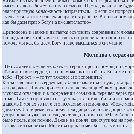
Возможно, ему не представилась возможность ее реализовать. 
имеет право на божественную помощь. Пусть другие и не будут 
благоприятную возможность исправиться. Но если он попросит 
вмешается, и этот человек исправится раньше. В противном сл
как бы даем право Богу на вмешательство».
Преподобный Паисий пытается объяснить современным людям то
Господь хочет, чтобы все спаслись и пришли к познанию исти
помочь мы как бы даем Богу право вмешаться в ситуацию.
Молитва с сердечн
«Нет сомнений; если человек от сердца просит помощи и смирен
обжигает твое сердце, и ты не можешь его забыть. Если же он
тебе: «Привет!» – то тут тяжелее его вспомнить?
Когда совершается сердечная, с болью молитва о нуждах мира, 
ее получают. Я могу привести немало очевиднейших примеров. 
глубоком отчаянии и в помрачении сознания, перешел через гр
стран. Там его приняли за лазутчика, схватили, били и отправ
знакомый монах узнал о его несчастье и помолился: «Боже мой,
сделать». Из тюрьмы его повели на допрос, а после допроса он 
допрашивали уже наши следователи, он отвечал: «Меня били, п
было после, я не помню. Даже и не понял, как очутился на греч
Такова сила молитвы. Молитва приклоняет Бога на милость.