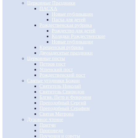
Церковные Праздники
ПАСХА
Новые публикации
Пасха для детей
Рождественская рубрика
Рождество для детей
Колядки Рождественские
Новые публикации
Крещенская рубрика
Двунадесятые праздники
Церковные посты
Петров пост
Успенский пост
Рождественский пост
Святые угодники Божии
Святитель Николай
Святитель Спиридон
Блгвв. Петр и Феврония
Преподобный Сергий
Преподобный Серафим
Святая Матрона
Духовное чтение
Притчи
Проповеди
Поучения и советы