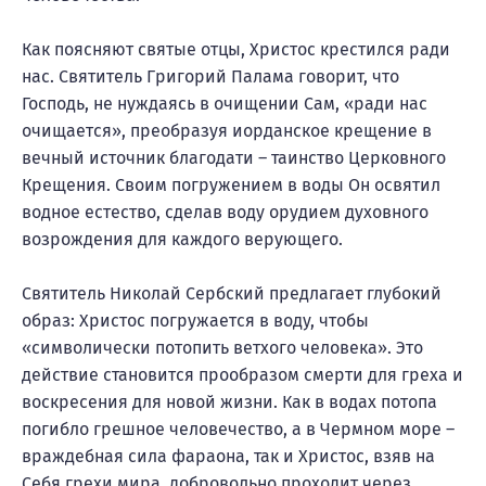
Как поясняют святые отцы, Христос крестился ради
нас. Святитель Григорий Палама говорит, что
Господь, не нуждаясь в очищении Сам, «ради нас
очищается», преобразуя иорданское крещение в
вечный источник благодати – таинство Церковного
Крещения. Своим погружением в воды Он освятил
водное естество, сделав воду орудием духовного
возрождения для каждого верующего.
Святитель Николай Сербский предлагает глубокий
образ: Христос погружается в воду, чтобы
«символически потопить ветхого человека». Это
действие становится прообразом смерти для греха и
воскресения для новой жизни. Как в водах потопа
погибло грешное человечество, а в Чермном море –
враждебная сила фараона, так и Христос, взяв на
Себя грехи мира, добровольно проходит через