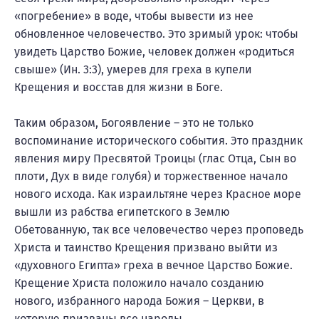
«погребение» в воде, чтобы вывести из нее
обновленное человечество. Это зримый урок: чтобы
увидеть Царство Божие, человек должен «родиться
свыше» (Ин. 3:3), умерев для греха в купели
Крещения и восстав для жизни в Боге.
Таким образом, Богоявление – это не только
воспоминание исторического события. Это праздник
явления миру Пресвятой Троицы (глас Отца, Сын во
плоти, Дух в виде голубя) и торжественное начало
нового исхода. Как израильтяне через Красное море
вышли из рабства египетского в Землю
Обетованную, так все человечество через проповедь
Христа и таинство Крещения призвано выйти из
«духовного Египта» греха в вечное Царство Божие.
Крещение Христа положило начало созданию
нового, избранного народа Божия – Церкви, в
которую призваны все народы.