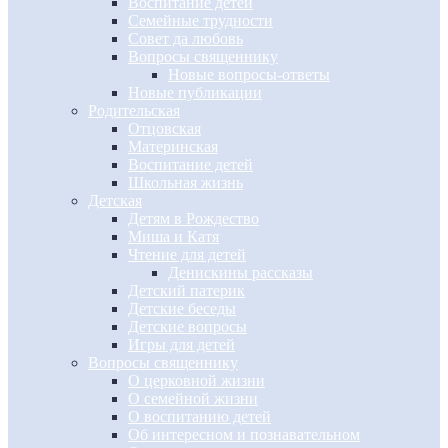
Воспитание детей
Семейные трудности
Совет да любовь
Вопросы священнику
Новые вопросы-ответы
Новые публикации
Родительская
Отцовская
Материнская
Воспитание детей
Школьная жизнь
Детская
Детям в Рождество
Миша и Катя
Чтение для детей
Денискины рассказы
Детский патерик
Детские беседы
Детские вопросы
Игры для детей
Вопросы священнику
О церковной жизни
О семейной жизни
О воспитанию детей
Об интересном и познавательном