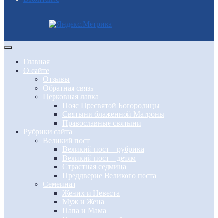
Главная
О сайте
Отзывы
Обратная связь
Церковная лавка
Пояс Пресвятой Богородицы
Святыни блаженной Матроны
Православные святыни
Рубрики сайта
Великий пост
Великий пост – рубрика
Великий пост – детям
Страстная седмица
Преддверие Великого поста
Семейная
Жених и Невеста
Муж и Жена
Папа и Мама