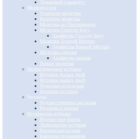
Домашний сорокоуст
Молитвослов
Утренние молитвы
Вечерние молитвы
Молитвы ко Причащению
Молитвы Господу Богу
Акафисты Господу Богу
Молитвы Божией Матери
Акафисты Божией Матери
Молитвы святым
Акафисты святым
Новые молитвы
Непридуманные истории
Истории былых дней
Истории наших дней
Чудесные исцеления
Военные истории
Рассказы
Художественные рассказы
Рассказы о святых
Интересная рубрика
Интересные факты
Любопытная история
Прекрасная поэзия
Картины художников