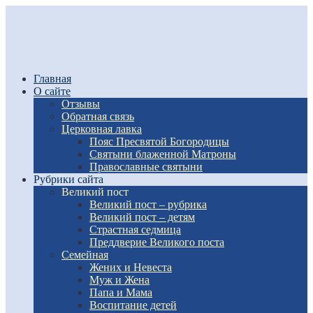
Главная
О сайте
Отзывы
Обратная связь
Церковная лавка
Пояс Пресвятой Богородицы
Святыни блаженной Матроны
Православные святыни
Рубрики сайта
Великий пост
Великий пост – рубрика
Великий пост – детям
Страстная седмица
Преддверие Великого поста
Семейная
Жених и Невеста
Муж и Жена
Папа и Мама
Воспитание детей