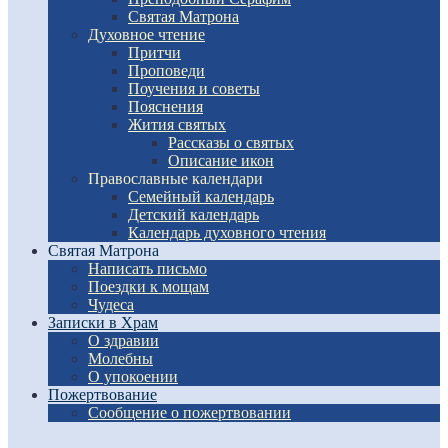
Святая Матрона
Духовное чтение
Притчи
Проповеди
Поучения и советы
Пояснения
Жития святых
Рассказы о святых
Описание икон
Православные календари
Семейный календарь
Детский календарь
Календарь духовного чтения
Святая Матрона
Написать письмо
Поездки к мощам
Чудеса
Записки в Храм
О здравии
Молебны
О упокоении
Пожертвование
Сообщение о пожертвовании