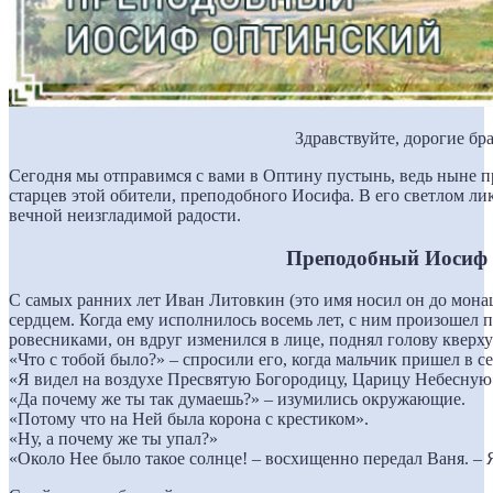
Здравствуйте, дорогие бра
Сегодня мы отправимся с вами в Оптину пустынь, ведь ныне п
старцев этой обители, преподобного Иосифа. В его светлом лик
вечной неизгладимой радости.
Преподобный Иосиф
С самых ранних лет Иван Литовкин (это имя носил он до мона
сердцем. Когда ему исполнилось восемь лет, с ним произошел п
ровесниками, он вдруг изменился в лице, поднял голову кверху 
«Что с тобой было?» – спросили его, когда мальчик пришел в се
«Я видел на воздухе Пресвятую Богородицу, Царицу Небесную»
«Да почему же ты так думаешь?» – изумились окружающие.
«Потому что на Ней была корона с крестиком».
«Ну, а почему же ты упал?»
«Около Нее было такое солнце! – восхищенно передал Ваня. – Я