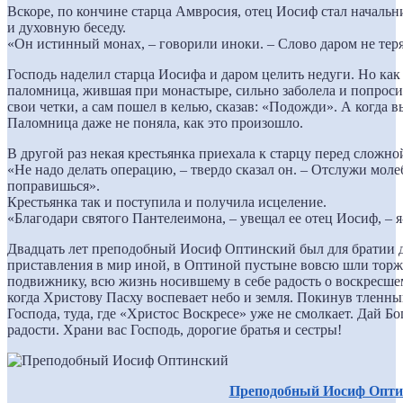
Вскоре, по кончине старца Амвросия, отец Иосиф стал начальн
и духовную беседу.
«Он истинный монах, – говорили иноки. – Слово даром не теряе
Господь наделил старца Иосифа и даром целить недуги. Но как 
паломница, жившая при монастыре, сильно заболела и попросила
свои четки, а сам пошел в келью, сказав: «Подожди». А когда вы
Паломница даже не поняла, как это произошло.
В другой раз некая крестьянка приехала к старцу перед сложно
«Не надо делать операцию, – твердо сказал он. – Отслужи мо
поправишься».
Крестьянка так и поступила и получила исцеление.
«Благодари святого Пантелеимона, – увещал ее отец Иосиф, – я
Двадцать лет преподобный Иосиф Оптинский был для братии д
приставления в мир иной, в Оптиной пустыне вовсю шли тор
подвижнику, всю жизнь носившему в себе радость о воскресшем
когда Христову Пасху воспевает небо и земля. Покинув тленны
Господа, туда, где «Христос Воскресе» уже не смолкает. Дай Бо
радости. Храни вас Господь, дорогие братья и сестры!
Преподобный Иосиф Опти