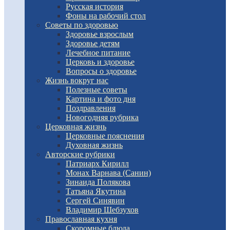
Русская история
Фоны на рабочий стол
Советы по здоровью
Здоровье взрослым
Здоровье детям
Лечебное питание
Церковь и здоровье
Вопросы о здоровье
Жизнь вокруг нас
Полезные советы
Картина и фото дня
Поздравления
Новогодняя рубрика
Церковная жизнь
Церковные пояснения
Духовная жизнь
Авторские рубрики
Патриарх Кирилл
Монах Варнава (Санин)
Зинаида Полякова
Татьяна Якутина
Сергей Синявин
Владимир Шебзухов
Православная кухня
Скоромные блюда