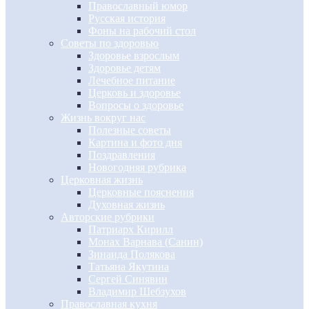
Православный юмор
Русская история
Фоны на рабочий стол
Советы по здоровью
Здоровье взрослым
Здоровье детям
Лечебное питание
Церковь и здоровье
Вопросы о здоровье
Жизнь вокруг нас
Полезные советы
Картина и фото дня
Поздравления
Новогодняя рубрика
Церковная жизнь
Церковные пояснения
Духовная жизнь
Авторские рубрики
Патриарх Кирилл
Монах Варнава (Санин)
Зинаида Полякова
Татьяна Якутина
Сергей Синявин
Владимир Шебзухов
Православная кухня