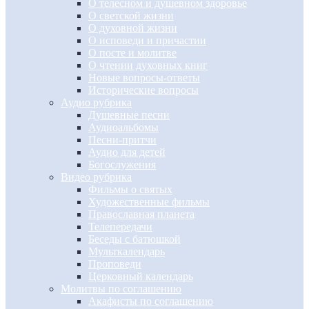
О телесном и душевном здоровье
О светской жизни
О духовной жизни
О исповеди и причастии
О посте и молитве
О чтении духовных книг
Новые вопросы-ответы
Исторические вопросы
Аудио рубрика
Душевные песни
Аудиоальбомы
Песни-притчи
Аудио для детей
Богослужения
Видео рубрика
Фильмы о святых
Художественные фильмы
Православная планета
Телепередачи
Беседы с батюшкой
Мульткалендарь
Проповеди
Церковный календарь
Молитвы по соглашению
Акафисты по соглашению