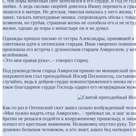
С той поры небесный свет затеплился в его сердце, и год от го
любви. А ведь сколько скорбей довелось Ивану пережить в гряд
лишился и матери. Не детская, тяжелая началась у него жизнь. 
лавке, таскать пятипудовые мешки, сопровождать обозы с товар
хозяином, но грубая, страшная жизнь не озлобила его и не ост
жизни, однако до поры о монастыре он и не думал.
Однажды пришло письмо от сестры Александры, принявшей к 
советовала идти к оптинским старцам. Иван смиренно повинов
произошла его встреча с духоносным старцем Амвросием, у ко
келейником.
«Это моя правая рука», – говорил старец.
Под руководством старца Амвросия принял он монашеский пос
покровителем стал преподобный Иосиф Песнописец, составивш
случайно, ведь в добром сердце новопостриженного инока не с
такое благодарное сердце Господь одарил его незаурядным муж
Как-то раз в Оптинский скит зашел сильно возбужденный челов
«Мне нужно видеть отца Амвросия», – требовал он, и шаг за ш
братии не решался подойти к вооруженному пришельцу, и лишь 
осенил его крестным знамением. Незнакомец опустил руку. Тот
душевно больным человеком, и кто знает, каких бед натворил б