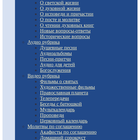
О светской жизни
О духовной жизни
О исповеди и причастии
О посте и молитве
О чтении духовных книг
Новые вопросы-ответы
Исторические вопросы
Аудио рубрика
Душевные песни
Аудиоальбомы
Песни-притчи
Аудио для детей
Богослужения
Видео рубрика
Фильмы о святых
Художественные фильмы
Православная планета
Телепередачи
Беседы с батюшкой
Мульткалендарь
Проповеди
Церковный календарь
Молитвы по соглашению
Акафисты по соглашению
Домашний сорокоуст