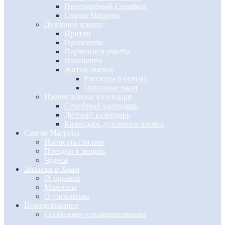
Преподобный Серафим
Святая Матрона
Духовное чтение
Притчи
Проповеди
Поучения и советы
Пояснения
Жития святых
Рассказы о святых
Описание икон
Православные календари
Семейный календарь
Детский календарь
Календарь духовного чтения
Святая Матрона
Написать письмо
Поездки к мощам
Чудеса
Записки в Храм
О здравии
Молебны
О упокоении
Пожертвование
Сообщение о пожертвовании