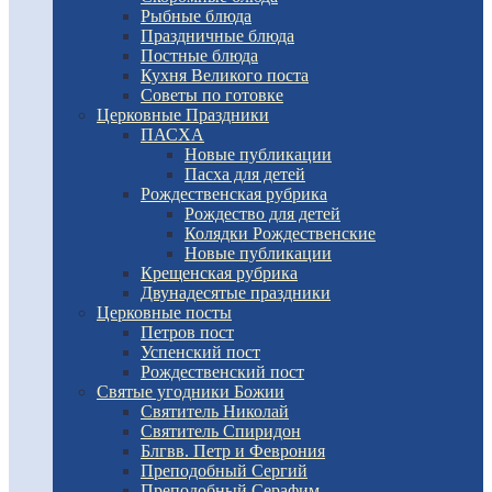
Рыбные блюда
Праздничные блюда
Постные блюда
Кухня Великого поста
Советы по готовке
Церковные Праздники
ПАСХА
Новые публикации
Пасха для детей
Рождественская рубрика
Рождество для детей
Колядки Рождественские
Новые публикации
Крещенская рубрика
Двунадесятые праздники
Церковные посты
Петров пост
Успенский пост
Рождественский пост
Святые угодники Божии
Святитель Николай
Святитель Спиридон
Блгвв. Петр и Феврония
Преподобный Сергий
Преподобный Серафим