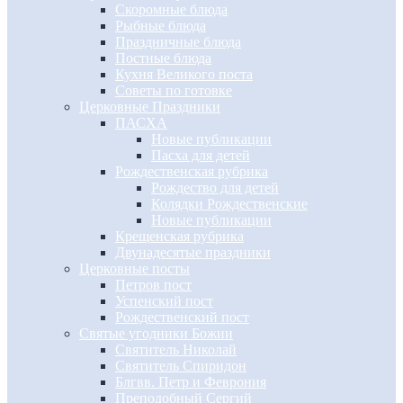
Скоромные блюда
Рыбные блюда
Праздничные блюда
Постные блюда
Кухня Великого поста
Советы по готовке
Церковные Праздники
ПАСХА
Новые публикации
Пасха для детей
Рождественская рубрика
Рождество для детей
Колядки Рождественские
Новые публикации
Крещенская рубрика
Двунадесятые праздники
Церковные посты
Петров пост
Успенский пост
Рождественский пост
Святые угодники Божии
Святитель Николай
Святитель Спиридон
Блгвв. Петр и Феврония
Преподобный Сергий