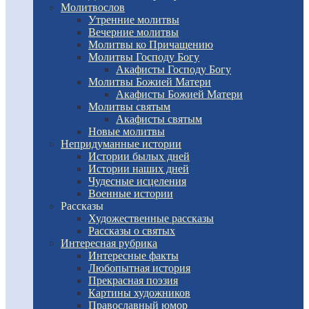
Молитвослов
Утренние молитвы
Вечерние молитвы
Молитвы ко Причащению
Молитвы Господу Богу
Акафисты Господу Богу
Молитвы Божией Матери
Акафисты Божией Матери
Молитвы святым
Акафисты святым
Новые молитвы
Непридуманные истории
Истории былых дней
Истории наших дней
Чудесные исцеления
Военные истории
Рассказы
Художественные рассказы
Рассказы о святых
Интересная рубрика
Интересные факты
Любопытная история
Прекрасная поэзия
Картины художников
Православный юмор