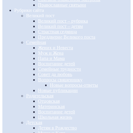
Православные святыни
Рубрики сайта
Великий пост
Великий пост – рубрика
Великий пост – детям
Страстная седмица
Преддверие Великого поста
Семейная
Жених и Невеста
Муж и Жена
Папа и Мама
Воспитание детей
Семейные трудности
Совет да любовь
Вопросы священнику
Новые вопросы-ответы
Новые публикации
Родительская
Отцовская
Материнская
Воспитание детей
Школьная жизнь
Детская
Детям в Рождество