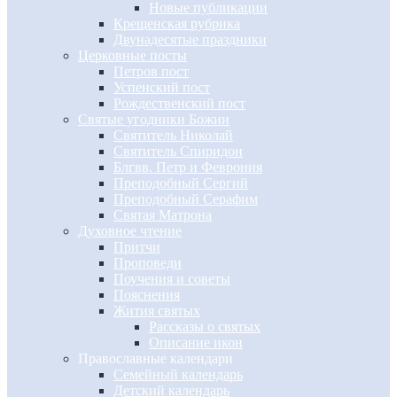
Новые публикации
Крещенская рубрика
Двунадесятые праздники
Церковные посты
Петров пост
Успенский пост
Рождественский пост
Святые угодники Божии
Святитель Николай
Святитель Спиридон
Блгвв. Петр и Феврония
Преподобный Сергий
Преподобный Серафим
Святая Матрона
Духовное чтение
Притчи
Проповеди
Поучения и советы
Пояснения
Жития святых
Рассказы о святых
Описание икон
Православные календари
Семейный календарь
Детский календарь