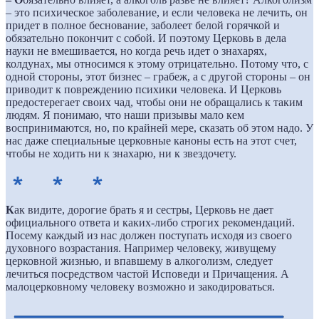
– это психическое заболевание, и если человека не лечить, он
придет в полное беснование, заболеет белой горячкой и
обязательно покончит с собой. И поэтому Церковь в дела
науки не вмешивается, но когда речь идет о знахарях,
колдунах, мы относимся к этому отрицательно. Потому что, с
одной стороны, этот бизнес – грабеж, а с другой стороны – он
приводит к повреждению психики человека. И Церковь
предостерегает своих чад, чтобы они не обращались к таким
людям. Я понимаю, что наши призывы мало кем
воспринимаются, но, по крайней мере, сказать об этом надо. У
нас даже специальные церковные каноны есть на этот счет,
чтобы не ходить ни к знахарю, ни к звездочету.
К
ак видите, дорогие брать я и сестры, Церковь не дает
официального ответа и каких-либо строгих рекомендаций.
Посему каждый из нас должен поступать исходя из своего
духовного возрастания. Например человеку, живущему
церковной жизнью, и впавшему в алкоголизм, следует
лечиться посредством частой Исповеди и Причащения. А
малоцерковному человеку возможно и закодироваться.