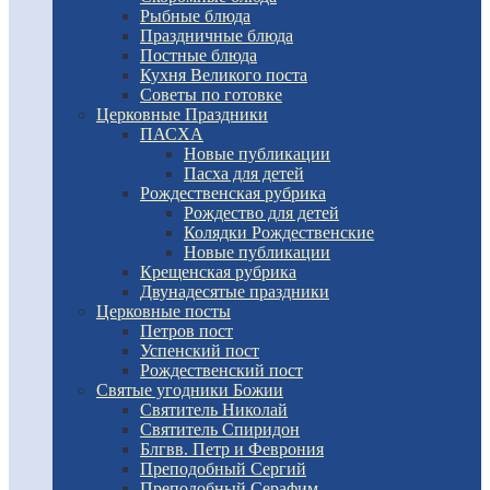
Рыбные блюда
Праздничные блюда
Постные блюда
Кухня Великого поста
Советы по готовке
Церковные Праздники
ПАСХА
Новые публикации
Пасха для детей
Рождественская рубрика
Рождество для детей
Колядки Рождественские
Новые публикации
Крещенская рубрика
Двунадесятые праздники
Церковные посты
Петров пост
Успенский пост
Рождественский пост
Святые угодники Божии
Святитель Николай
Святитель Спиридон
Блгвв. Петр и Феврония
Преподобный Сергий
Преподобный Серафим