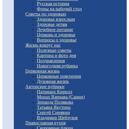
Русская история
Фоны на рабочий стол
Советы по здоровью
Здоровье взрослым
Здоровье детям
Лечебное питание
Церковь и здоровье
Вопросы о здоровье
Жизнь вокруг нас
Полезные советы
Картина и фото дня
Поздравления
Новогодняя рубрика
Церковная жизнь
Церковные пояснения
Духовная жизнь
Авторские рубрики
Патриарх Кирилл
Монах Варнава (Санин)
Зинаида Полякова
Татьяна Якутина
Сергей Синявин
Владимир Шебзухов
Православная кухня
Скоромные блюда