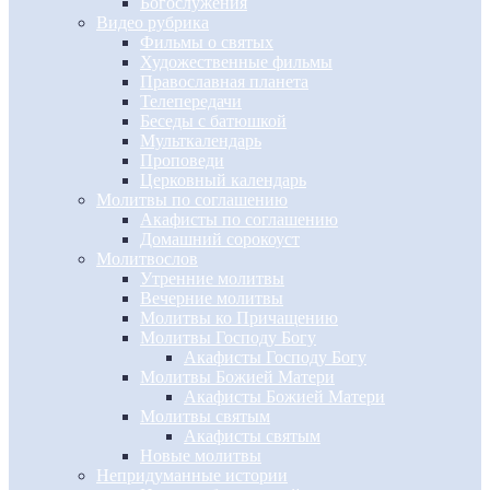
Богослужения
Видео рубрика
Фильмы о святых
Художественные фильмы
Православная планета
Телепередачи
Беседы с батюшкой
Мульткалендарь
Проповеди
Церковный календарь
Молитвы по соглашению
Акафисты по соглашению
Домашний сорокоуст
Молитвослов
Утренние молитвы
Вечерние молитвы
Молитвы ко Причащению
Молитвы Господу Богу
Акафисты Господу Богу
Молитвы Божией Матери
Акафисты Божией Матери
Молитвы святым
Акафисты святым
Новые молитвы
Непридуманные истории