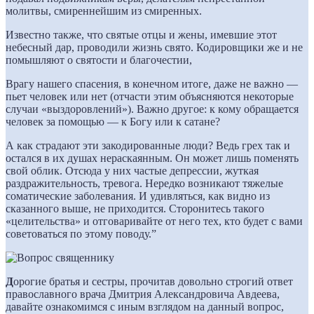
молитвы, смиреннейшим из смиренных.
Известно также, что святые отцы и жены, имевшие этот
небесный дар, проводили жизнь свято. Кодировщики же и не
помышляют о святости и благочестии,
Врагу нашего спасения, в конечном итоге, даже не важно —
пьет человек или нет (отчасти этим объясняются некоторые
случаи «выздоровлений»). Важно другое: к кому обращается
человек за помощью — к Богу или к сатане?
А как страдают эти закодированные люди? Ведь грех так и
остался в их душах нераскаянным. Он может лишь поменять
свой облик. Отсюда у них частые депрессии, жуткая
раздражительность, тревога. Нередко возникают тяжелые
соматические заболевания. И удивляться, как видно из
сказанного выше, не приходится. Сторонитесь такого
«целительства» и отговаривайте от него тех, кто будет с вами
советоваться по этому поводу.”
Д
орогие братья и сестры, прочитав довольно строгий ответ
православного врача Дмитрия Александровича Авдеева,
давайте ознакомимся с иным взглядом на данный вопрос,