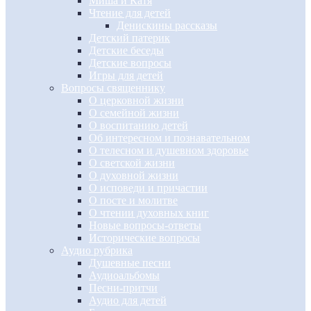
Миша и Катя
Чтение для детей
Денискины рассказы
Детский патерик
Детские беседы
Детские вопросы
Игры для детей
Вопросы священнику
О церковной жизни
О семейной жизни
О воспитанию детей
Об интересном и познавательном
О телесном и душевном здоровье
О светской жизни
О духовной жизни
О исповеди и причастии
О посте и молитве
О чтении духовных книг
Новые вопросы-ответы
Исторические вопросы
Аудио рубрика
Душевные песни
Аудиоальбомы
Песни-притчи
Аудио для детей