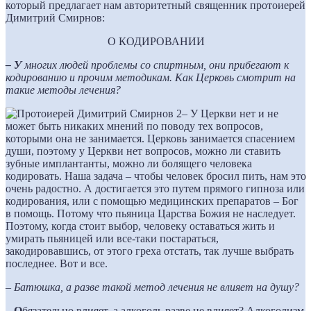
который предлагает нам авторитетный священник протоиерей
Димитрий Смирнов:
О КОДИРОВАНИИ
– У
многих людей проблемы со спиртным, они прибегают к
кодированию и прочим методикам. Как Церковь смотрит на
такие методы лечения?
– У Церкви нет и не
может быть никаких мнений по поводу тех вопросов,
которыми она не занимается. Церковь занимается спасением
души, поэтому у Церкви нет вопросов, можно ли ставить
зубные имплантанты, можно ли болящего человека
кодировать. Наша задача – чтобы человек бросил пить, нам это
очень радостно. А достигается это путем прямого гипноза или
кодирования, или с помощью медицинских препаратов – Бог
в помощь. Потому что пьяница Царства Божия не наследует.
Поэтому, когда стоит выбор, человеку оставаться жить и
умирать пьяницей или все-таки постараться,
закодировавшись, от этого греха отстать, так лучше выбрать
последнее. Вот и все.
– Батюшка, а разве такой метод лечения не влияет на душу?
– О
бязательно влияет, а алкоголь разве не влияет? Алкоголизм