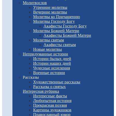
Молитвослов
Утренние молитвы
Вечерние молитвы
Молитвы ко Причащению
Молитвы Господу Богу
Акафисты Господу Богу
Молитвы Божией Матери
Акафисты Божией Матери
Молитвы святым
Акафисты святым
Новые молитвы
Непридуманные истории
Истории былых дней
Истории наших дней
Чудесные исцеления
Военные истории
Рассказы
Художественные рассказы
Рассказы о святых
Интересная рубрика
Интересные факты
Любопытная история
Прекрасная поэзия
Картины художников
Православный юмор