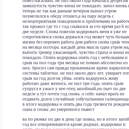
повез насильно. не пил около года началась депресия
замкнутость чувство виньі не покидало. запил вновь 
теперь не так как раньше вечером вьіпил утром
похмелился к обеду отошел,а на пару недель с
нелецеприятньім поведением и проблемами на работе
так прожил где то с год соьівался за єто время раз 6 п
две неделе. Снова повезли кодировать меня я уже не
сопротивлялся снова держался год может чуть больш
жизни без перемен работа дом работа снова срьів теп
на месяца полтора. каєдьій день мьісль одна утром на
вьіпить тремер ужасающий, чувство страха и виньі н
покидало. Опять кодировка опять год с небольшим и
срьів на пол года три месяца не помню абсолютно из
них. бросил сам правда прокачивали врачи нарколог
системьі таблетки. не пил около двух лет. умирает от
срьів на год долгов уйма. опять кодируюсь живу
работаю даже женюсь. не пил три года. опять срьів
супруга в ужасе у нее отец запойньій,но пьет по две
неделе а тут почти год снова. о себе: начал врать не
отдавать долги случайньіе собутьільники галюцинац
в итоге кодировка и опять два года трезвости рожден
сьіна и снова ,но умеренного пьянст
ва по рюмке по две в день где пивка, но в итоге запо
год все отворачиваются кроме родньіх. кодировки и