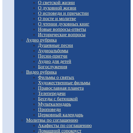
О светской жизни
О духовной жизни
О исповеди и причастии
О посте и молитве
О чтении духовных книг
Новые вопросы-ответы
Исторические вопросы
Аудио рубрика
Душевные песни
Аудиоальбомы
Песни-притчи
Аудио для детей
Богослужения
Видео рубрика
Фильмы о святых
Художественные фильмы
Православная планета
Телепередачи
Беседы с батюшкой
Мульткалендарь
Проповеди
Церковный календарь
Молитвы по соглашению
Акафисты по соглашению
Домашний сорокоуст