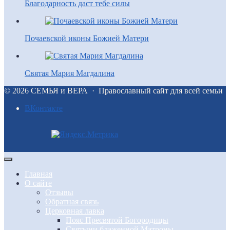
Благодарность даст тебе силы
Почаевской иконы Божией Матери
Святая Мария Магдалина
©
2026
СЕМЬЯ и ВЕРА
·
Православный сайт для всей семьи
BКонтакте
Главная
О сайте
Отзывы
Обратная связь
Церковная лавка
Пояс Пресвятой Богородицы
Святыни блаженной Матроны