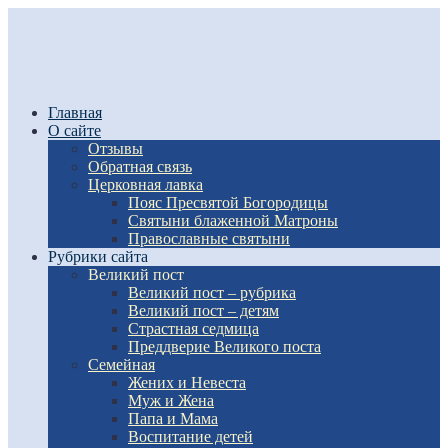
Главная
О сайте
Отзывы
Обратная связь
Церковная лавка
Пояс Пресвятой Богородицы
Святыни блаженной Матроны
Православные святыни
Рубрики сайта
Великий пост
Великий пост – рубрика
Великий пост – детям
Страстная седмица
Преддверие Великого поста
Семейная
Жених и Невеста
Муж и Жена
Папа и Мама
Воспитание детей