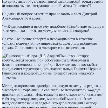
Но допустимо ли с православной медицинской точки зрения
использовать этот нетрадиционный метод “лечения”?
На данный вопрос отвечает православный врач Дмитрий
Александрович Авдеев:
“─ К
одирование и иное ему подобное воздействие на душу и
тело человека — это, по моему мнению, бесовщина!
Святое Евангелие говорит о необходимости в качестве
условия исцеления покаяние страждущего для прощения
грехов. О покаянии эти «лекари» и не вспоминают.
Пьянство, которое
возбуждается бесами при собственном слабоволии и
безответственности, не пройдет без молитвы и поста, без
сокрушения сердечного, без спасительных Таинств Церкви.
Гипнологи и кодировщики не придают этому никакого
значения.
Метод кодирования приобрел широкую огласку в средствах
массовой информации, а его главные исполнители жаждут
признания и славы. Некоторые из них откровенно называют
себя «чудотворцами», людьми «особой миссии». Этим
псевдоцелителям и неведомо, что дар исцелений Господь
подавал подвижникам веры, делателям непрестанной