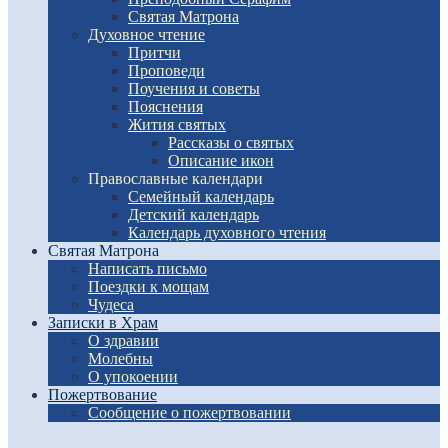
Святая Матрона
Духовное чтение
Притчи
Проповеди
Поучения и советы
Пояснения
Жития святых
Рассказы о святых
Описание икон
Православные календари
Семейный календарь
Детский календарь
Календарь духовного чтения
Святая Матрона
Написать письмо
Поездки к мощам
Чудеса
Записки в Храм
О здравии
Молебны
О упокоении
Пожертвование
Сообщение о пожертвовании