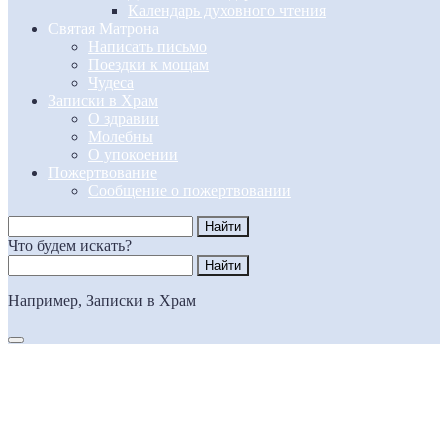
Календарь духовного чтения
Святая Матрона
Написать письмо
Поездки к мощам
Чудеса
Записки в Храм
О здравии
Молебны
О упокоении
Пожертвование
Сообщение о пожертвовании
Что будем искать?
Например,
Записки в Храм