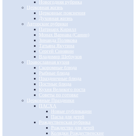
Новогодняя рубрика
Церковная жизнь
Церковные пояснения
Духовная жизнь
Авторские рубрики
Патриарх Кирилл
Монах Варнава (Санин)
Зинаида Полякова
Татьяна Якутина
Сергей Синявин
Владимир Шебзухов
Православная кухня
Скоромные блюда
Рыбные блюда
Праздничные блюда
Постные блюда
Кухня Великого поста
Советы по готовке
Церковные Праздники
ПАСХА
Новые публикации
Пасха для детей
Рождественская рубрика
Рождество для детей
Колядки Рождественские