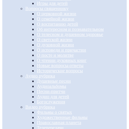
Игры для детей
Вопросы священнику
О церковной жизни
О семейной жизни
О воспитанию детей
Об интересном и познавательном
О телесном и душевном здоровье
О светской жизни
О духовной жизни
О исповеди и причастии
О посте и молитве
О чтении духовных книг
Новые вопросы-ответы
Исторические вопросы
Аудио рубрика
Душевные песни
Аудиоальбомы
Песни-притчи
Аудио для детей
Богослужения
Видео рубрика
Фильмы о святых
Художественные фильмы
Православная планета
Телепередачи