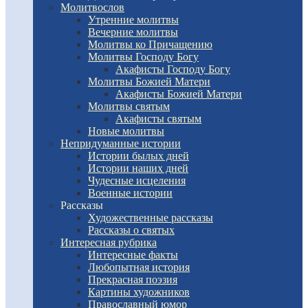
Молитвослов
Утренние молитвы
Вечерние молитвы
Молитвы ко Причащению
Молитвы Господу Богу
Акафисты Господу Богу
Молитвы Божией Матери
Акафисты Божией Матери
Молитвы святым
Акафисты святым
Новые молитвы
Непридуманные истории
Истории былых дней
Истории наших дней
Чудесные исцеления
Военные истории
Рассказы
Художественные рассказы
Рассказы о святых
Интересная рубрика
Интересные факты
Любопытная история
Прекрасная поэзия
Картины художников
Православный юмор