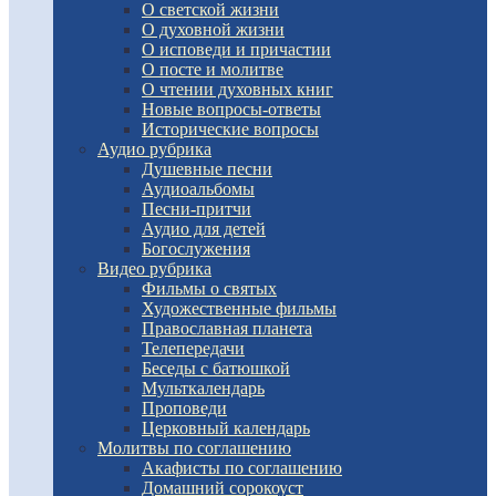
О светской жизни
О духовной жизни
О исповеди и причастии
О посте и молитве
О чтении духовных книг
Новые вопросы-ответы
Исторические вопросы
Аудио рубрика
Душевные песни
Аудиоальбомы
Песни-притчи
Аудио для детей
Богослужения
Видео рубрика
Фильмы о святых
Художественные фильмы
Православная планета
Телепередачи
Беседы с батюшкой
Мульткалендарь
Проповеди
Церковный календарь
Молитвы по соглашению
Акафисты по соглашению
Домашний сорокоуст