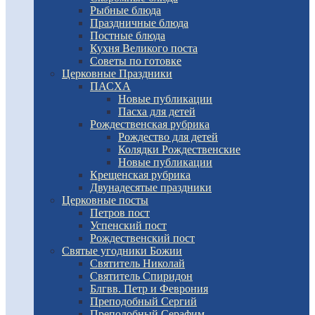
Рыбные блюда
Праздничные блюда
Постные блюда
Кухня Великого поста
Советы по готовке
Церковные Праздники
ПАСХА
Новые публикации
Пасха для детей
Рождественская рубрика
Рождество для детей
Колядки Рождественские
Новые публикации
Крещенская рубрика
Двунадесятые праздники
Церковные посты
Петров пост
Успенский пост
Рождественский пост
Святые угодники Божии
Святитель Николай
Святитель Спиридон
Блгвв. Петр и Феврония
Преподобный Сергий
Преподобный Серафим