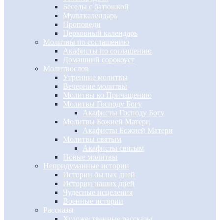
Беседы с батюшкой
Мульткалендарь
Проповеди
Церковный календарь
Молитвы по соглашению
Акафисты по соглашению
Домашний сорокоуст
Молитвослов
Утренние молитвы
Вечерние молитвы
Молитвы ко Причащению
Молитвы Господу Богу
Акафисты Господу Богу
Молитвы Божией Матери
Акафисты Божией Матери
Молитвы святым
Акафисты святым
Новые молитвы
Непридуманные истории
Истории былых дней
Истории наших дней
Чудесные исцеления
Военные истории
Рассказы
Художественные рассказы