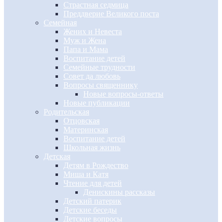
Страстная седмица
Преддверие Великого поста
Семейная
Жених и Невеста
Муж и Жена
Папа и Мама
Воспитание детей
Семейные трудности
Совет да любовь
Вопросы священнику
Новые вопросы-ответы
Новые публикации
Родительская
Отцовская
Материнская
Воспитание детей
Школьная жизнь
Детская
Детям в Рождество
Миша и Катя
Чтение для детей
Денискины рассказы
Детский патерик
Детские беседы
Детские вопросы