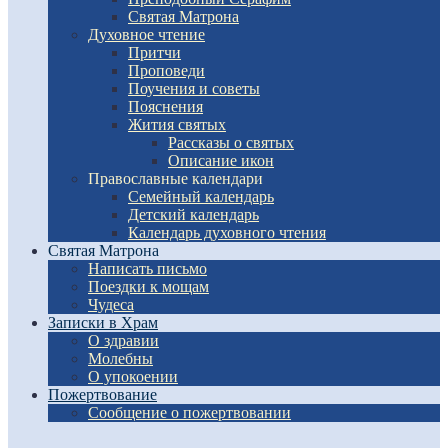
Святая Матрона
Духовное чтение
Притчи
Проповеди
Поучения и советы
Пояснения
Жития святых
Рассказы о святых
Описание икон
Православные календари
Семейный календарь
Детский календарь
Календарь духовного чтения
Святая Матрона
Написать письмо
Поездки к мощам
Чудеса
Записки в Храм
О здравии
Молебны
О упокоении
Пожертвование
Сообщение о пожертвовании