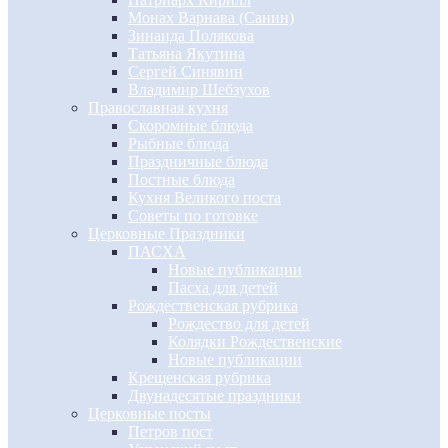
Монах Варнава (Санин)
Зинаида Полякова
Татьяна Якутина
Сергей Синявин
Владимир Шебзухов
Православная кухня
Скоромные блюда
Рыбные блюда
Праздничные блюда
Постные блюда
Кухня Великого поста
Советы по готовке
Церковные Праздники
ПАСХА
Новые публикации
Пасха для детей
Рождественская рубрика
Рождество для детей
Колядки Рождественские
Новые публикации
Крещенская рубрика
Двунадесятые праздники
Церковные посты
Петров пост