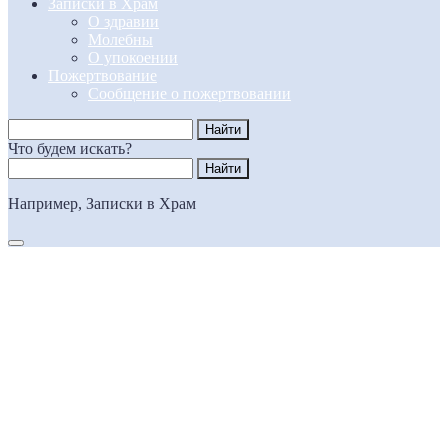
Записки в Храм
О здравии
Молебны
О упокоении
Пожертвование
Сообщение о пожертвовании
Что будем искать?
Например,
Записки в Храм