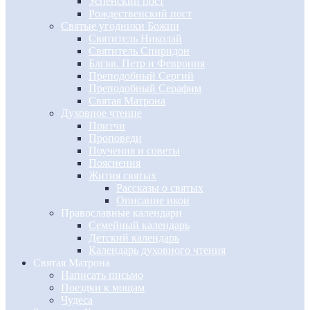
Успенский пост
Рождественский пост
Святые угодники Божии
Святитель Николай
Святитель Спиридон
Блгвв. Петр и Феврония
Преподобный Сергий
Преподобный Серафим
Святая Матрона
Духовное чтение
Притчи
Проповеди
Поучения и советы
Пояснения
Жития святых
Рассказы о святых
Описание икон
Православные календари
Семейный календарь
Детский календарь
Календарь духовного чтения
Святая Матрона
Написать письмо
Поездки к мощам
Чудеса