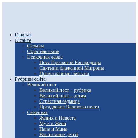
Главная
О сайте
Отзывы
Обратная связь
Церковная лавка
Пояс Пресвятой Богородицы
Святыни блаженной Матроны
Православные святыни
Рубрики сайта
Великий пост
Великий пост – рубрика
Великий пост – детям
Страстная седмица
Преддверие Великого поста
Семейная
Жених и Невеста
Муж и Жена
Папа и Мама
Воспитание детей