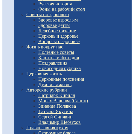
Русская история
Фоны на рабочий стол
Советы по здоровью
Здоровье взрослым
Здоровье детям
Лечебное питание
Церковь и здоровье
Вопросы о здоровье
Жизнь вокруг нас
Полезные советы
Картина и фото дня
Поздравления
Новогодняя рубрика
Церковная жизнь
Церковные пояснения
Духовная жизнь
Авторские рубрики
Патриарх Кирилл
Монах Варнава (Санин)
Зинаида Полякова
Татьяна Якутина
Сергей Синявин
Владимир Шебзухов
Православная кухня
Скоромные блюда