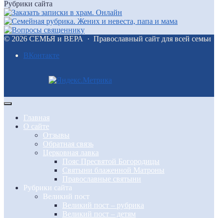
Рубрики сайта
©
2026
СЕМЬЯ и ВЕРА
·
Православный сайт для всей семьи
BКонтакте
Главная
О сайте
Отзывы
Обратная связь
Церковная лавка
Пояс Пресвятой Богородицы
Святыни блаженной Матроны
Православные святыни
Рубрики сайта
Великий пост
Великий пост – рубрика
Великий пост – детям